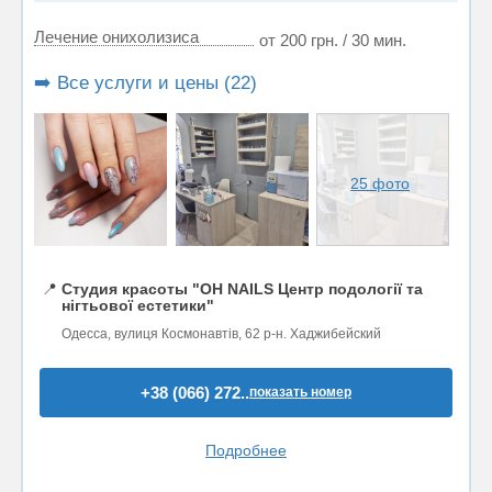
Лечение онихолизиса
от 200 грн. / 30 мин.
➡️ Все услуги и цены (22)
25 фото
📍
Студия красоты "OH NAILS Центр подології та
нігтьової естетики"
Одесса, вулиця Космонавтів, 62 р-н. Хаджибейский
+38 (066) 272..
показать номер
Подробнее