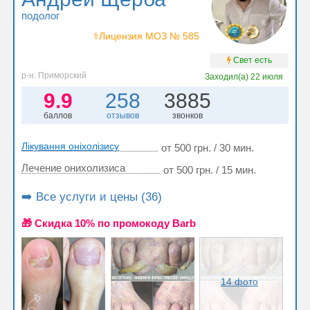
подолог
⚕️Лицензия МОЗ № 585
Свет есть
р-н. Приморский
Заходил(а)
22 июля
9.9
258
3885
баллов
отзывов
звонков
Лікування оніхолізису
от 500 грн. / 30 мин.
Лечение онихолизиса
от 500 грн. / 15 мин.
➡️ Все услуги и цены (36)
🎁 Cкидка 10% по промокоду Barb
14 фото