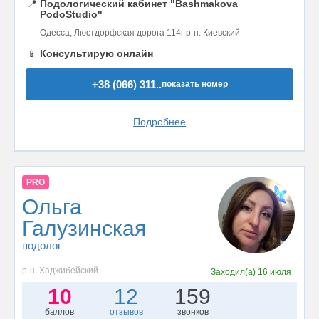
📍
Подологический кабинет "Bashmakova
PodoStudio"
Одесса, Люстдорфская дорога 114г р-н. Киевский
📱
Консультирую онлайн
+38 (066) 311..
показать номер
Подробнее
PRO
Ольга
Галузинская
подолог
р-н. Хаджибейский
Заходил(а)
16 июля
10
12
159
баллов
отзывов
звонков