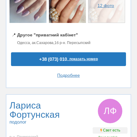
12 фото
📍
Другое "приватний кабінет"
Одесса, ак.Сахарова,1б р-н. Пересыпский
+38 (073) 010..
показать номер
Подробнее
Лариса
ЛФ
Фортунская
подолог
Свет есть