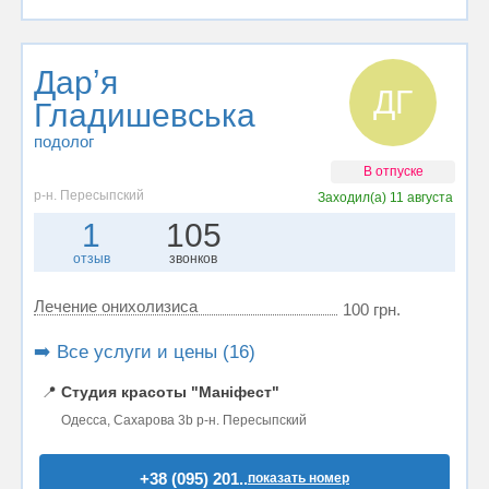
Дарʼя
ДГ
Гладишевська
подолог
В отпуске
р-н. Пересыпский
Заходил(а)
11 августа
1
105
отзыв
звонков
Лечение онихолизиса
100 грн.
➡️ Все услуги и цены (16)
📍
Студия красоты "Маніфест"
Одесса, Сахарова 3b р-н. Пересыпский
+38 (095) 201..
показать номер