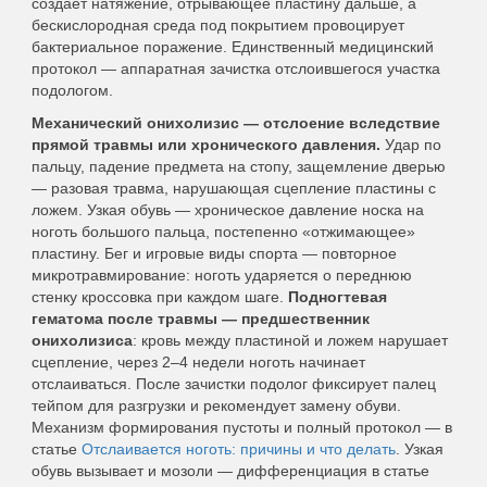
создаёт натяжение, отрывающее пластину дальше, а
бескислородная среда под покрытием провоцирует
бактериальное поражение. Единственный медицинский
протокол — аппаратная зачистка отслоившегося участка
подологом.
Механический онихолизис — отслоение вследствие
прямой травмы или хронического давления.
Удар по
пальцу, падение предмета на стопу, защемление дверью
— разовая травма, нарушающая сцепление пластины с
ложем. Узкая обувь — хроническое давление носка на
ноготь большого пальца, постепенно «отжимающее»
пластину. Бег и игровые виды спорта — повторное
микротравмирование: ноготь ударяется о переднюю
стенку кроссовка при каждом шаге.
Подногтевая
гематома после травмы — предшественник
онихолизиса
: кровь между пластиной и ложем нарушает
сцепление, через 2–4 недели ноготь начинает
отслаиваться. После зачистки подолог фиксирует палец
тейпом для разгрузки и рекомендует замену обуви.
Механизм формирования пустоты и полный протокол — в
статье
Отслаивается ноготь: причины и что делать
. Узкая
обувь вызывает и мозоли — дифференциация в статье