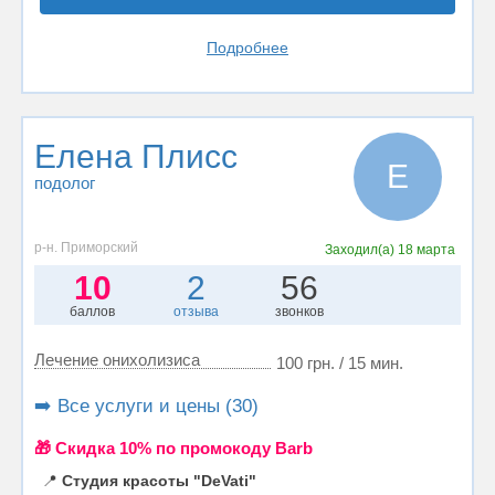
Подробнее
Елена Плисс
Е
подолог
р-н. Приморский
Заходил(а)
18 марта
10
2
56
баллов
отзыва
звонков
Лечение онихолизиса
100 грн. / 15 мин.
➡️ Все услуги и цены (30)
🎁 Cкидка 10% по промокоду Barb
📍
Студия красоты "DeVati"