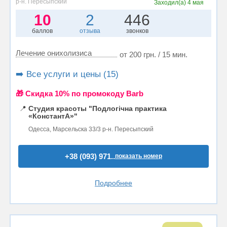
р-н. Пересыпский
Заходил(а)
4 мая
10
2
446
баллов
отзыва
звонков
Лечение онихолизиса
от 200 грн. / 15 мин.
➡️ Все услуги и цены (15)
🎁 Cкидка 10% по промокоду Barb
📍
Студия красоты "Подлогічна практика
«КонстантА»"
Одесса, Марсельска 33/3 р-н. Пересыпский
+38 (093) 971..
показать номер
Подробнее