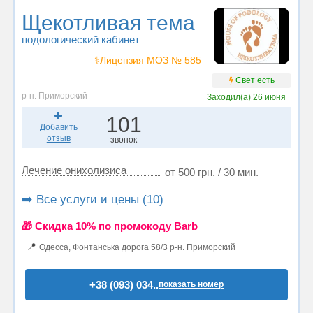
Щекотливая тема
подологический кабинет
⚕️Лицензия МОЗ № 585
Свет есть
р-н. Приморский
Заходил(а)
26 июня
101
Добавить
отзыв
звонок
Лечение онихолизиса
от 500 грн. / 30 мин.
➡️ Все услуги и цены (10)
🎁 Cкидка 10% по промокоду Barb
📍
Одесса, Фонтанська дорога 58/3 р-н. Приморский
+38 (093) 034..
показать номер