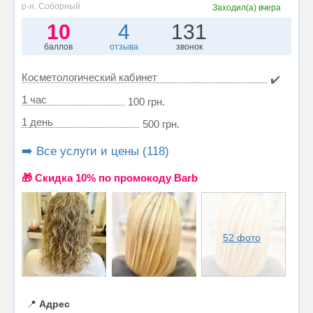
р-н. Соборный
Заходил(а)
вчера
10
4
131
баллов
отзыва
звонок
Косметологический кабинет
✔️
1 час
100 грн.
1 день
500 грн.
➡️ Все услуги и цены (118)
🎁 Cкидка 10% по промокоду Barb
52 фото
📍
Адрес