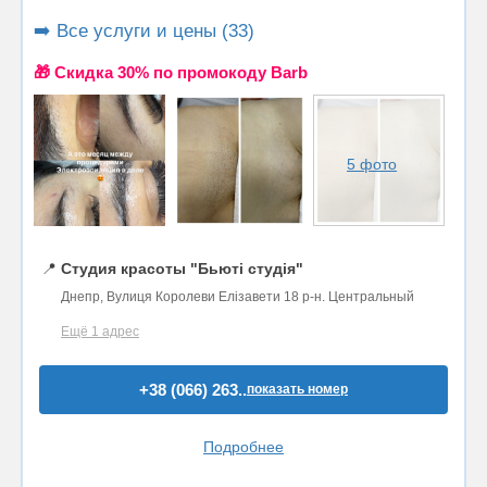
➡️ Все услуги и цены (33)
🎁 Cкидка 30% по промокоду Barb
5 фото
📍
Студия красоты "Бьюті студія"
Днепр, Вулиця Королеви Елізавети 18 р-н. Центральный
Ещё 1 адрес
+38 (066) 263..
показать номер
Подробнее