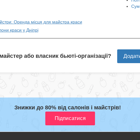
Сум
айстри: Оренда місця для майстра краси
лони краси у Дніпрі
 майстер або власник бьюті-організації?
Додат
Знижки до 80% від салонів і майстрів!