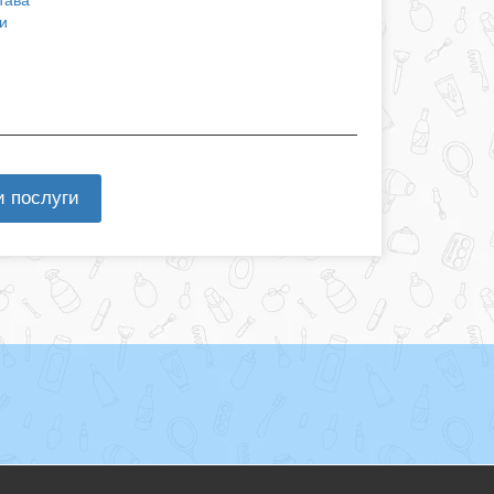
и
и послуги