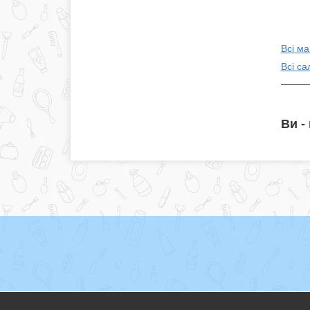
Всі м
Всі са
Ви -