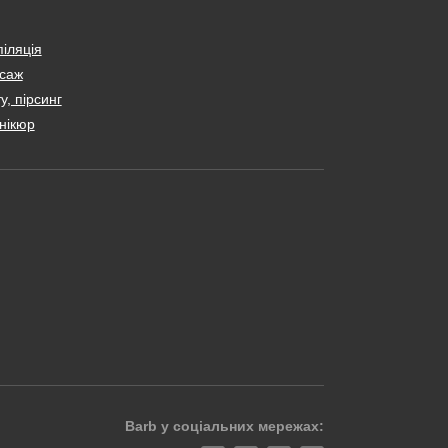
іляція
саж
у, пірсинг
нікюр
Barb у соціальних мережах: