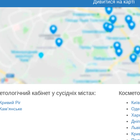
Дивитися на карті
тологічний кабінет у сусідніх містах:
Косметол
Кривий Ріг
Київ
Кам'янське
Оде
Харк
Дні
Льві
Крив
Пол