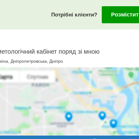
Розмістит
Потрібні клієнти?
етологічний кабінет поряд зі мною
їна, Дніпропетровська, Дніпро