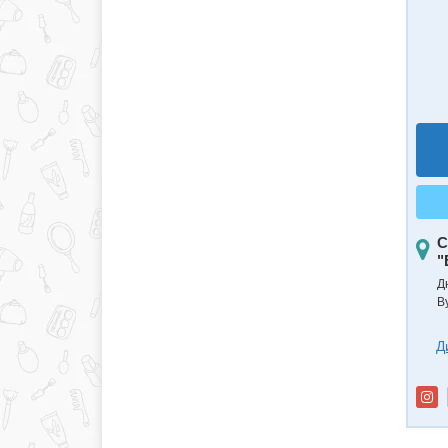
С
"
Д
В
Д