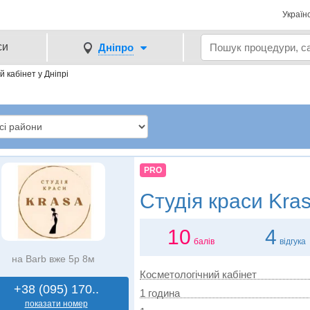
Україн
си
Дніпро
 кабінет у Дніпрі
PRO
Студія краси
Kra
10
4
балів
відгука
на Barb вже 5р 8м
Косметологічний кабінет
+38 (095) 170..
1 година
показати номер