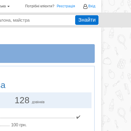
ська
Потрібні клієнти?
Реєстрація
Вхід
Знайти
sa
128
дзвінків
✔️
100 грн.