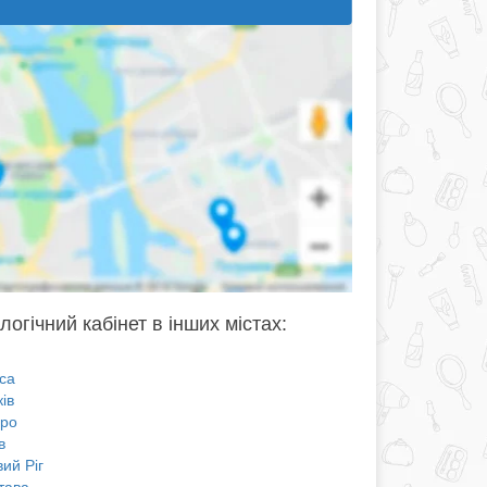
огічний кабінет в інших містах:
са
ів
про
в
ий Ріг
тава