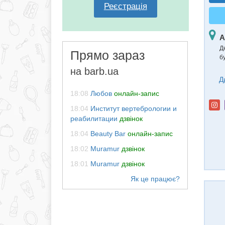
Реєстрація
А
Д
Прямо зараз
б
на barb.ua
Д
18:08
Любов
онлайн-запис
18:04
Институт вертебрологии и
реабилитации
дзвінок
18:04
Beauty Bar
онлайн-запис
18:02
Muramur
дзвінок
18:01
Muramur
дзвінок