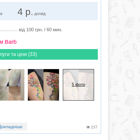
4 р.
ів
досвід
від 100 грн. / 60 мин.
м Barb
луги та ціни (33)
5 фото
Докладніше
237