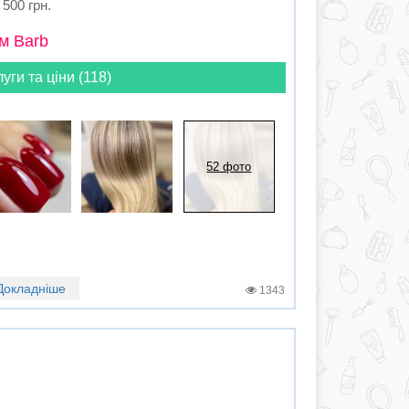
500 грн.
м Barb
луги та ціни (118)
52 фото
Докладніше
1343