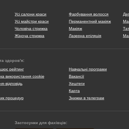
Усі салони краси
Фарбування волосся
Деп
Усі майстри краси
Перманентний макіяж
Ма
Чоловіча стрижка
Макіяж
Тат
Жіноча стрижка
Лазерна епіляція
Ма
та здоров'я:
ацює рейтинг
Навчальні програми
ка використання cookie
Вакансії
я-відповідь
Хештеги
Карта
ник процедур
Знижки в телеграм
Застосунки для фахівців: