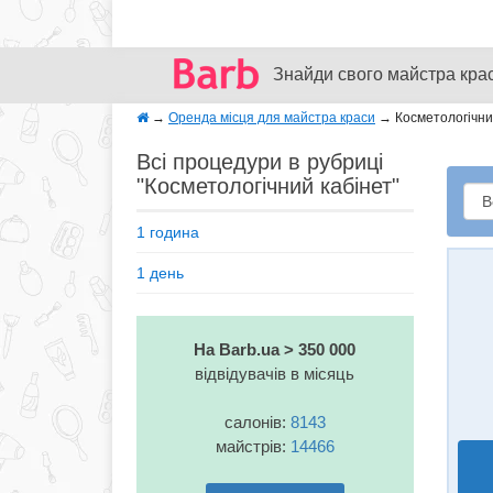
Знайди свого майстра кра
→
Оренда місця для майстра краси
→
Косметологічний
Всі процедури в рубриці
"Косметологічний кабінет"
1 година
1 день
На Barb.ua > 350 000
відвідувачів в місяць
салонів:
8143
майстрів:
14466