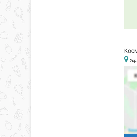
Косм
Укра