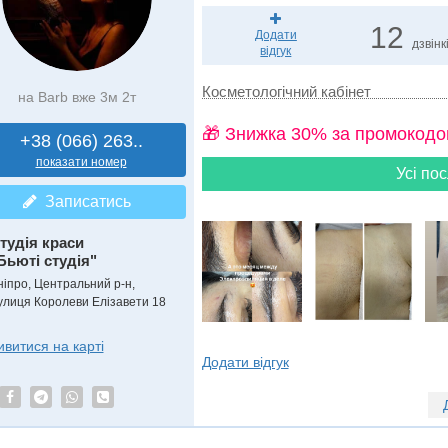
12
Додати
дзвінк
відгук
Косметологічний кабінет
на Barb вже 3м 2т
🎁 Знижка 30% за промокодо
+38 (066) 263..
показати номер
Усі пос
Записатись
тудія краси
Бьюті студія"
ніпро, Центральний р-н,
улиця Королеви Елізавети 18
ивитися на карті
Додати відгук