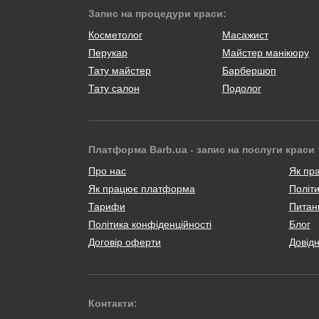
Запис на процедури краси:
Косметолог
Масажист
Перукар
Майстер манікюру
Тату майстер
Барбершоп
Тату салон
Подолог
Платформа Barb.ua - запис на послуги краси 
Про нас
Як пр
Як працює платформа
Політи
Тарифи
Питанн
Політика конфіденційності
Блог
Договір оферти
Довід
Контакти: