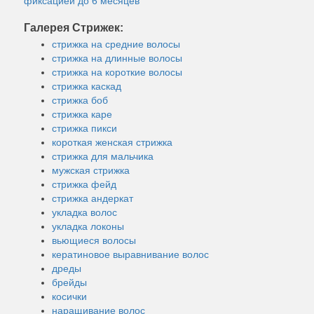
фиксацией до 6 месяцев
Галерея Стрижек:
стрижка на средние волосы
стрижка на длинные волосы
стрижка на короткие волосы
стрижка каскад
стрижка боб
стрижка каре
стрижка пикси
короткая женская стрижка
стрижка для мальчика
мужская стрижка
стрижка фейд
стрижка андеркат
укладка волос
укладка локоны
вьющиеся волосы
кератиновое выравнивание волос
дреды
брейды
косички
наращивание волос