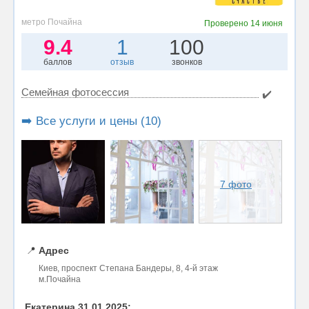
метро Почайна
Проверено
14 июня
9.4
1
100
баллов
отзыв
звонков
Семейная фотосессия
✔️
➡️ Все услуги и цены (10)
7 фото
📍
Адрес
Киев, проспект Степана Бандеры, 8, 4-й этаж
м.Почайна
Екатерина 31.01.2025: