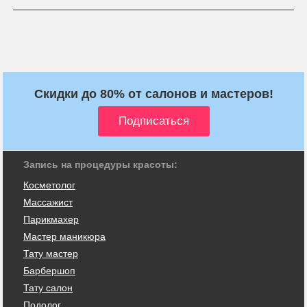
Скидки до 80% от салонов и мастеров!
Запись на процедуры красоты:
Косметолог
Массажист
Парикмахер
Мастер маникюра
Тату мастер
Барбершоп
Тату салон
Подолог