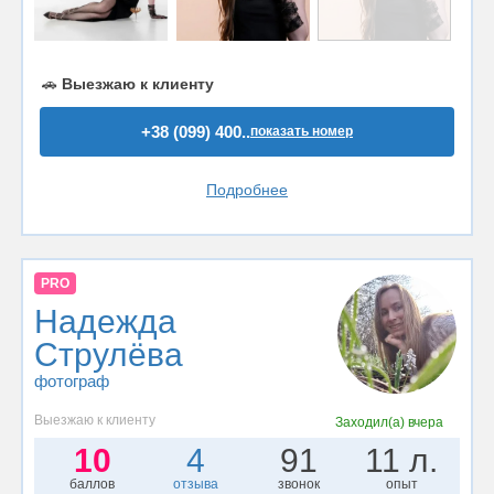
🚗
Выезжаю к клиенту
+38 (099) 400..
показать номер
Подробнее
PRO
Надежда
Струлёва
фотограф
Выезжаю к клиенту
Заходил(а)
вчера
10
4
91
11 л.
баллов
отзыва
звонок
опыт