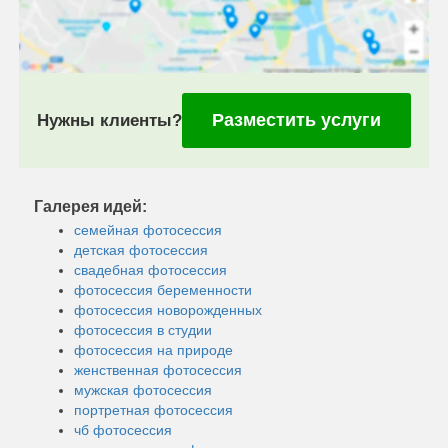
Разместить услуги
Нужны клиенты?
Галерея идей:
семейная фотосессия
детская фотосессия
свадебная фотосессия
фотосессия беременности
фотосессия новорожденных
фотосессия в студии
фотосессия на природе
женственная фотосессия
мужская фотосессия
портретная фотосессия
чб фотосессия