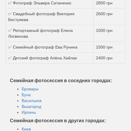
✅ Фотограф Эльвира Сатаненко
2800 грн
✅ Свадебный фотограф Виктория
2600 грн
Бестужева
✅ Репортажный фотограф Елена
1500 грн
Логвинова
✅ Семейный фотограф Ева Рунина
1500 грн
✅ Детский фотограф Алёна Хайлак
2400 грн
Семейная фотосессия в соседних городах:
Бровары
Буча
Васильков
Вышгород
Ирпень
Семейная фотосессия в других городах:
Киев