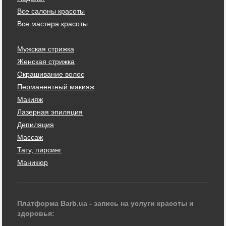
Все салоны красоты
Все мастера красоты
Мужская стрижка
Женская стрижка
Окрашивание волос
Перманентный макияж
Макияж
Лазерная эпиляция
Депиляция
Массаж
Тату, пирсинг
Маникюр
Платформа Barb.ua - запись на услуги красоты и
здоровья: