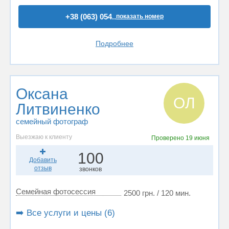
+38 (063) 054..
показать номер
Подробнее
Оксана
ОЛ
Литвиненко
семейный фотограф
Выезжаю к клиенту
Проверено
19 июня
100
Добавить
отзыв
звонков
Семейная фотосессия
2500 грн. / 120 мин.
➡️ Все услуги и цены (6)