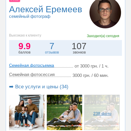
Алексей Еремеев
семейный фотограф
Выезжаю к клиенту
Заходил(а)
сегодня
9.9
7
107
баллов
отзывов
звонков
Семейная фотосъемка
от 3000 грн. / 1 ч.
Семейная фотосессия
3000 грн. / 60 мин.
➡️ Все услуги и цены (34)
238 фото