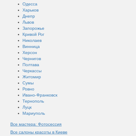
Одесса
Харьков
Днепр
Львов
Запорожье
Кривой Рог
Николаев
Винница
Херсон
Чернигов
Полтава
Черкассы
Житомир
Сумы
Ровно
Ивано-Франковск
Тернополь
Луцк
Мариуполь
Все мастера: Фотосессия
Все салоны красоты в Киеве