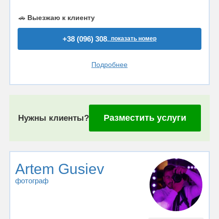
🚗
Выезжаю к клиенту
+38 (096) 308..
показать номер
Подробнее
Разместить услуги
Нужны клиенты?
Artem Gusiev
фотограф