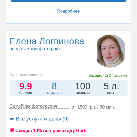
Подробнее
Елена Логвинова
репортажный фотограф
Выезжаю к клиенту
Заходил(а)
27 апреля
9.9
8
100
5 л.
баллов
отзывов
звонков
опыт
Семейная фотосессия
от 1500 грн. / 60 мин.
➡️ Все услуги и цены (9)
🎁 Cкидка 10% по промокоду Barb