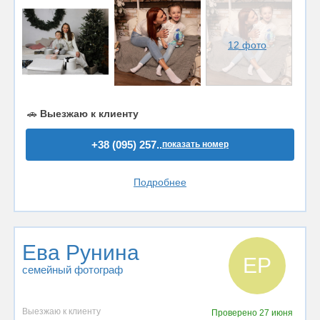
12 фото
🚗
Выезжаю к клиенту
+38 (095) 257..
показать номер
Подробнее
Ева Рунина
ЕР
семейный фотограф
Выезжаю к клиенту
Проверено
27 июня