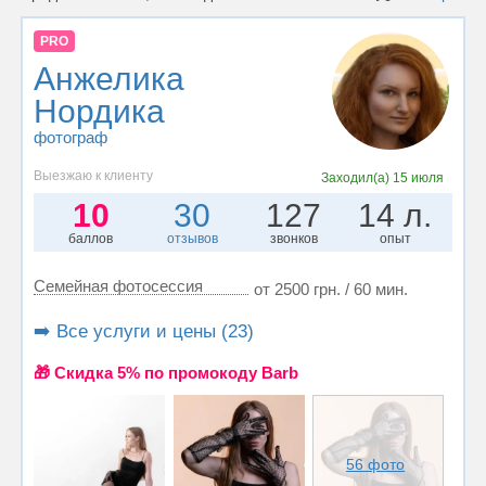
PRO
Анжелика
Нордика
фотограф
Выезжаю к клиенту
Заходил(а)
15 июля
10
30
127
14 л.
баллов
отзывов
звонков
опыт
Семейная фотосессия
от 2500 грн. / 60 мин.
➡️ Все услуги и цены (23)
🎁 Cкидка 5% по промокоду Barb
56 фото