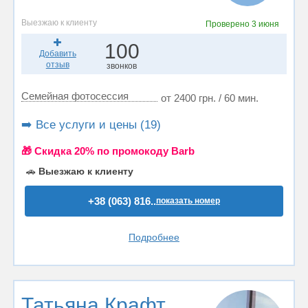
Выезжаю к клиенту
Проверено
3 июня
100
Добавить
отзыв
звонков
Семейная фотосессия
от 2400 грн. / 60 мин.
➡️ Все услуги и цены (19)
🎁 Cкидка 20% по промокоду Barb
🚗
Выезжаю к клиенту
+38 (063) 816..
показать номер
Подробнее
Татьяна Крафт