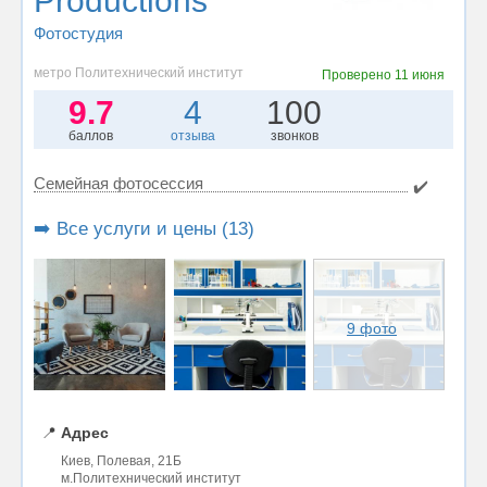
Productions
Фотостудия
метро Политехнический институт
Проверено
11 июня
9.7
4
100
баллов
отзыва
звонков
Семейная фотосессия
✔️
➡️ Все услуги и цены (13)
9 фото
📍
Адрес
Киев, Полевая, 21Б
м.Политехнический институт