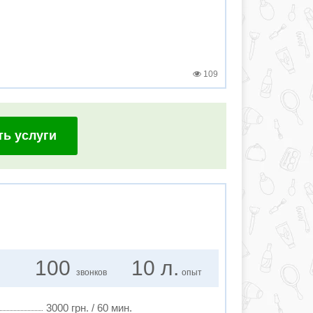
109
ть услуги
100
10 л.
звонков
опыт
3000 грн. / 60 мин.