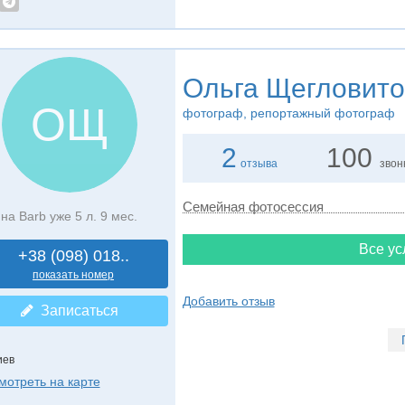
Ольга Щегловито
ОЩ
фотограф, репортажный фотограф
2
100
отзыва
звон
Семейная фотосессия
на Barb уже 5 л. 9 мес.
Все ус
+38 (098) 018..
показать номер
Добавить отзыв
Записаться
иев
мотреть на карте