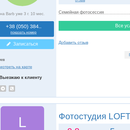
отзыв
Семейная фотосессия
на Barb уже 3 г. 10 мес.
Все ус
+38 (050) 384..
показать номер
Добавить отзыв
Записаться
иев
мотреть на карте
Выезжаю к клиенту
Фотостудия
LOFT
L