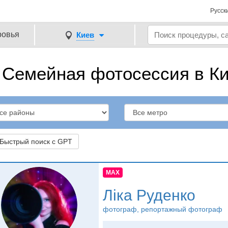
Русск
ровья
Киев
Семейная фотосессия в Ки
ыстрый поиск с GPT
MAX
Ліка Руденко
фотограф, репортажный фотограф