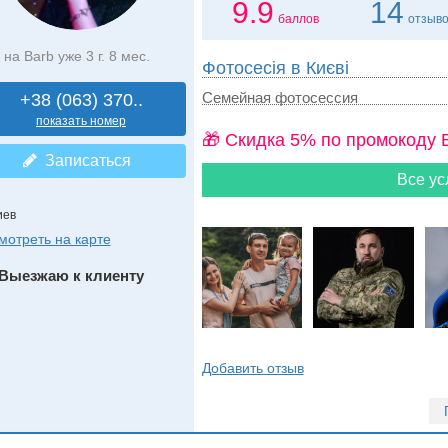
9.9
14
баллов
отзыв
на Barb уже 3 г. 8 мес.
Фотосесія в Києві
Семейная фотосессия
+38 (063) 370..
показать номер
🎁 Cкидка 5% по промокоду 
Записаться
Все ус
иев
мотреть на карте
Выезжаю к клиенту
Добавить отзыв