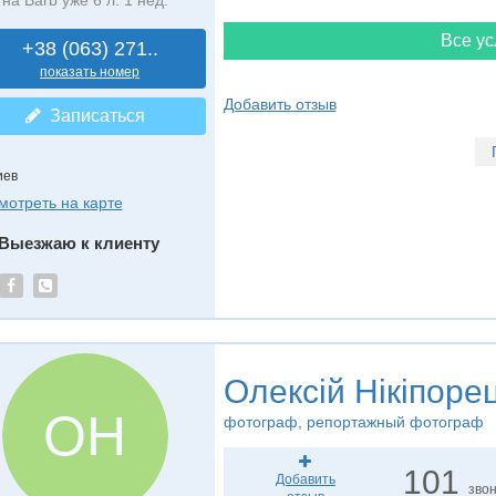
на Barb уже 6 л. 1 нед.
Все ус
+38 (063) 271..
показать номер
Добавить отзыв
Записаться
иев
мотреть на карте
Выезжаю к клиенту
Олексій Нікіпоре
ОН
фотограф, репортажный фотограф
101
Добавить
зво