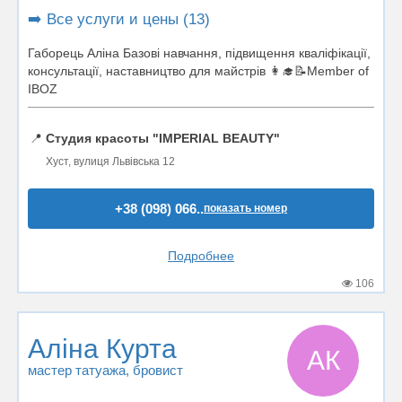
➡️ Все услуги и цены (13)
Габорець Аліна Базові навчання, підвищення кваліфікації,
консультації, наставництво для майстрів 👩‍🎓📝Member of
IBOZ
📍
Студия красоты "IMPERIAL BEAUTY"
Хуст, вулиця Львівська 12
+38 (098) 066..
показать номер
Подробнее
106
Аліна Курта
АК
мастер татуажа
, бровист