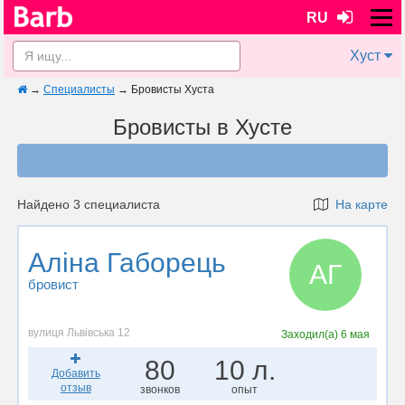
RU
Хуст
→
Специалисты
→
Бровисты Хуста
Бровисты в Хусте
Найдено 3 специалиста
На карте
Аліна Габорець
АГ
бровист
вулиця Львівська 12
Заходил(а)
6 мая
80
10 л.
Добавить
отзыв
звонков
опыт