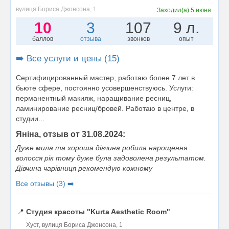
вулиця Бориса Джонсона, 1
Заходил(а)
5 июня
10
3
107
9 л.
баллов
отзыва
звонков
опыт
➡️ Все услуги и цены (15)
Сертифицированный мастер, работаю более 7 лет в
бьюте сфере, постоянно усовершенствуюсь. Услуги:
перманентный макияж, наращивание ресниц,
ламинирование ресниц/бровей. Работаю в центре, в
студии...
Яніна, отзыв от 31.08.2024:
Дуже мила та хороша дівчина робила нарощення
волосся рік тому дуже була задоволена результатом.
Дівчина чарівниця рекомендую кожному
Все отзывы (3) ➡️
📍
Студия красоты "Kurta Aesthetic Room"
Хуст, вулиця Бориса Джонсона, 1