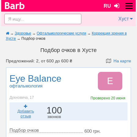
RU
Хуст
→
Здоровье
→
Офтальмологические услуги
→
Коррекция зрения в
Хусте
→
Подбор очков
Подбор очков в Хусте
Предложений: 2, от 600 до 600 ₴
На карте
Eye Balance
E
офтальмология
Духновича, 17
Проверено
20 июня
100
Добавить
отзыв
звонков
Подбор очков
600 грн.