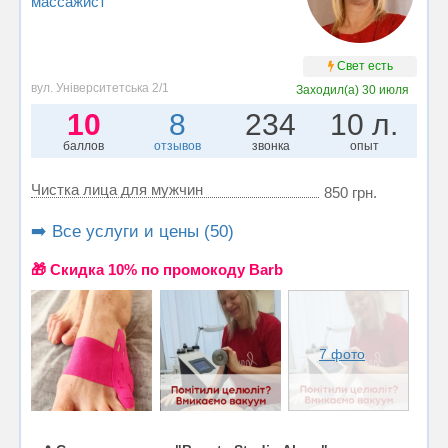
массажист
Свет есть
вул. Університетська 2/1
Заходил(а)
30 июля
10
8
234
10 л.
баллов
отзывов
звонка
опыт
Чистка лица для мужчин
850 грн.
➡️ Все услуги и цены (50)
🎁 Cкидка 10% по промокоду Barb
7 фото