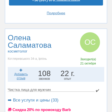
Подробнее
Олена
ОС
Саламатова
косметолог
Котляревського 34-а, Ірпінь
Заходил(а)
21 октября
108
22 г.
Добавить
отзыв
звонков
опыт
Чистка лица для мужчин
✔️
➡️ Все услуги и цены (33)
🎁 Cкидка 20% по промокоду Barb