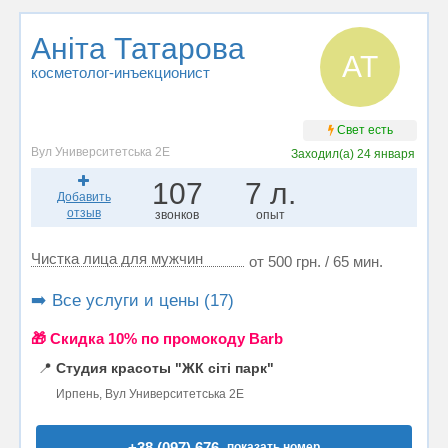
Аніта Татарова
АТ
косметолог-инъекционист
Свет есть
Вул Университетська 2Е
Заходил(а)
24 января
107
7 л.
Добавить
отзыв
звонков
опыт
Чистка лица для мужчин
от 500 грн. / 65 мин.
➡️ Все услуги и цены (17)
🎁 Cкидка 10% по промокоду Barb
📍
Студия красоты "ЖК сіті парк"
Ирпень, Вул Университетська 2Е
+38 (097) 676..
показать номер