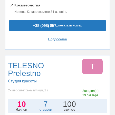
📍
Косметология
Ирпень, Котляревського 34-а, Ірпінь
+38 (098) 857..
показать номер
Подробнее
TELESNO
T
Prelestno
Студия красоты
Університетська вулиця, 2 з
Заходил(а)
29 октября
10
7
100
баллов
отзывов
звонков