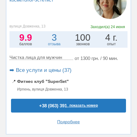
вулиця Довженка, 13
Заходил(а)
24 июня
9.9
3
100
4 г.
баллов
отзыва
звонков
опыт
Чистка лица для мужчин
от 1300 грн. / 90 мин.
➡️ Все услуги и цены (37)
📍
Фитнес клуб "SuperSet"
Ирпень, вулиця Довженка, 13
+38 (063) 391..
показать номер
Подробнее