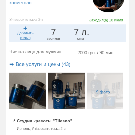
косметолог
Університетська 2-з
Заходил(а)
18 июля
7
7 л.
Добавить
отзыв
звонков
опыт
Чистка лица для мужчин
2000 грн. / 90 мин.
➡️ Все услуги и цены (43)
9 фото
📍
Студия красоты "Tilesno"
Ирпень, Університетська 2-з