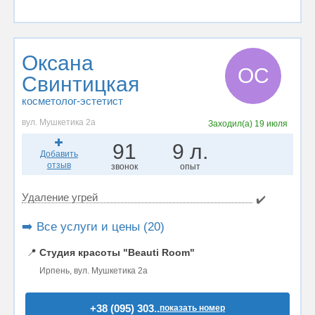
Оксана
ОС
Свинтицкая
косметолог-эстетист
вул. Мушкетика 2а
Заходил(а)
19 июля
91
9 л.
Добавить
отзыв
звонок
опыт
Удаление угрей
✔️
➡️ Все услуги и цены (20)
📍
Студия красоты "Beauti Room"
Ирпень, вул. Мушкетика 2а
+38 (095) 303..
показать номер