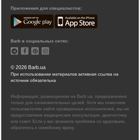
Приложения для специалистов:
Barb в социальных сетях:
© 2026 Barb.ua
При использовании материалов активная ссылка на
источник обязательна
Информация, размещенная на Barb.ua, предназначена
только для ознакомительных целей. Хотя мы помогаем
пользователям найти проверенных исполнителей, мы не
предоставляем медицинские консультации, диагностику
или совет. Если у вас возникла проблема со здоровьем,
обратитесь к семейному врачу.