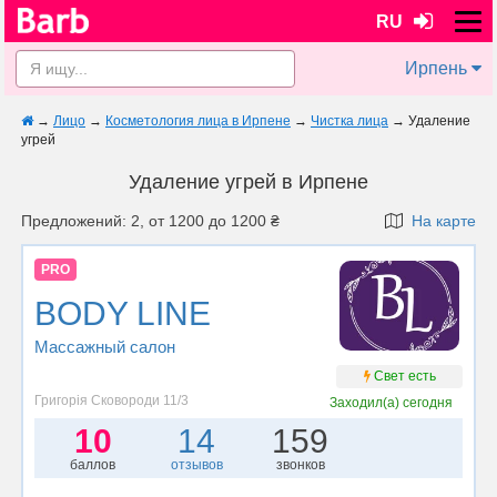
RU
Ирпень
→
Лицо
→
Косметология лица в Ирпене
→
Чистка лица
→
Удаление
угрей
Удаление угрей в Ирпене
Предложений: 2, от 1200 до 1200 ₴
На карте
PRO
BODY LINE
Массажный салон
Свет есть
Григорія Сковороди 11/3
Заходил(а)
сегодня
10
14
159
баллов
отзывов
звонков