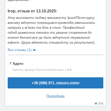
Ігор, отзыв от 13.10.2025:
Хочу висловити подяку масажисту Ірині!Після курсу
масажу відчутно покращився кровообіг,зменшилась
напруга у мʼязах та біль в спині. Професійний
підхід,грамотна техніка та уважне ставлення до
кожної деталі,все це дало відчутний лікувальний
ефект. Щира вдячність спеціалісту за результат)...
Все отзывы (1) ➡️
📍
Адрес
Ирпень, вулиця Ольги Кобилянської, 1-В/6
+38 (098) 971..
показать номер
Подробнее
359