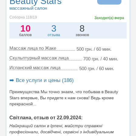
Beauty Stars
массажный салон
Соборна 118/19
Заходил(а)
вчера
10
3
8
баллов
отзыва
звонков
Массаж лица по Жаке
500 грн. / 60 мин.
Скульптурный массаж лица
700 грн. / 40 мин.
Испанский массаж лица
500 грн. / 60 мин.
➡️ Все услуги и цены (186)
Преимущества Мы точно знаем, что побывав в Beauty
Stars впервые, Вы придете к нам снова! Ведь кроме
прекрасной...
Світлана, отзыв от 22.09.2024:
Найкращий салон в Ірпені, майстри справжні
професіонали, досвідчені, сервісні з індивідуальним