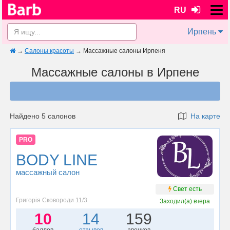
RU
Ирпень
→
Салоны красоты
→
Массажные салоны Ирпеня
Массажные салоны в Ирпене
Найдено 5 салонов
На карте
PRO
BODY LINE
массажный салон
Свет есть
Григорія Сковороди 11/3
Заходил(а)
вчера
10
14
159
баллов
отзывов
звонков