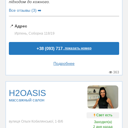
підходом до кожного.
Все отзывы (3) ➡️
📍
Адрес
Ирпень, Соборна 118/19
+38 (093) 717..
показать номер
Подробнее
363
H2OASIS
массажный салон
Свет есть
вулиця Ольги Кобилянської, 1-В/6
Заходил(а)
2 дня назад