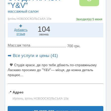
"Y&V”
массажный салон
Ірпінь НОВООСКОЛЬСЬКА 10в
Заходил(а)
5 июня
104
Добавить
отзыв
звонка
Массаж тела
700 грн.
➡️ Все услуги и цены (41)
💖 Студія краси, де про тебе дбають по-справжньому
Ласкаво просимо до "Y&V”— місця, де кожна деталь
працює...
📍
Адрес
Ирпень, Ірпінь НОВООСКОЛЬСЬКА 10в