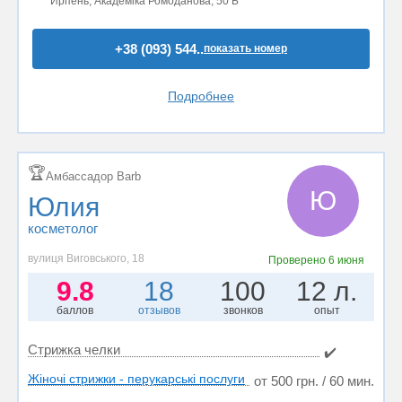
Ирпень, Академіка Ромоданова, 50 Б
+38 (093) 544..
показать номер
Подробнее
🏆
Амбассадор Barb
Ю
Юлия
косметолог
вулиця Виговського, 18
Проверено
6 июня
9.8
18
100
12 л.
баллов
отзывов
звонков
опыт
Стрижка челки
✔️
Жіночі стрижки - перукарські послуги
от 500 грн. / 60 мин.