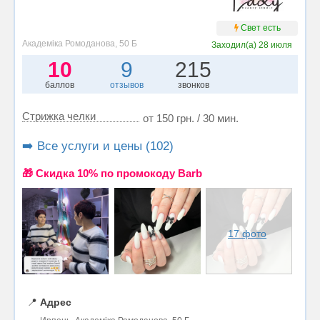
Свет есть
Академіка Ромоданова, 50 Б
Заходил(а)
28 июля
10
9
215
баллов
отзывов
звонков
Стрижка челки
от 150 грн. / 30 мин.
➡️ Все услуги и цены (102)
🎁 Cкидка 10% по промокоду Barb
17 фото
📍
Адрес