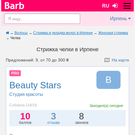
RU
Ирпень
→
Волосы
→
Стрижка и укладка волос в Ирпене
→
Женская стрижка
→
Челка
Стрижка челки в Ирпене
Предложений: 9, от 70 до 300 ₴
На карте
PRO
B
Beauty Stars
Студия красоты
Соборна 118/19
Заходил(а)
сегодня
10
3
8
баллов
отзыва
звонков