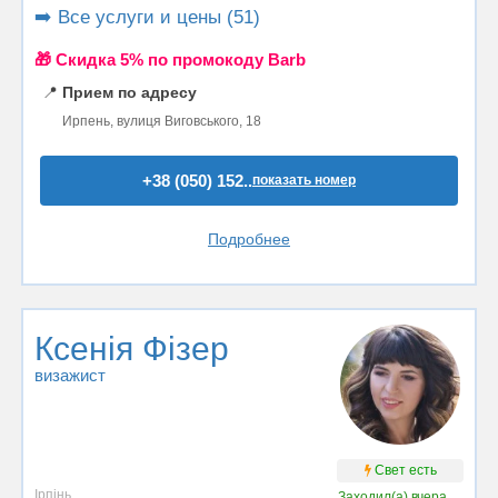
➡️ Все услуги и цены (51)
🎁 Cкидка 5% по промокоду Barb
📍
Прием по адресу
Ирпень, вулиця Виговського, 18
+38 (050) 152..
показать номер
Подробнее
Ксенія Фізер
визажист
Свет есть
Ірпінь
Заходил(а)
вчера