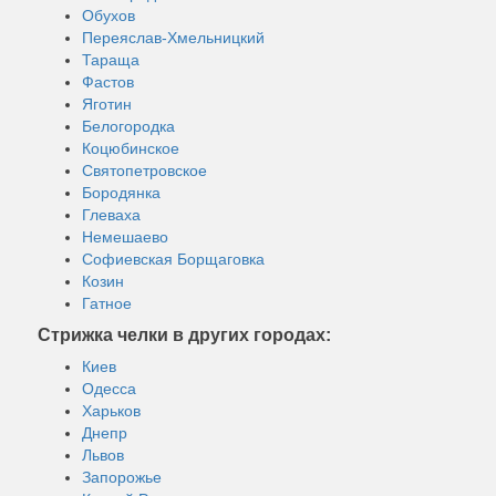
Обухов
Переяслав-Хмельницкий
Тараща
Фастов
Яготин
Белогородка
Коцюбинское
Святопетровское
Бородянка
Глеваха
Немешаево
Софиевская Борщаговка
Козин
Гатное
Стрижка челки в других городах:
Киев
Одесса
Харьков
Днепр
Львов
Запорожье