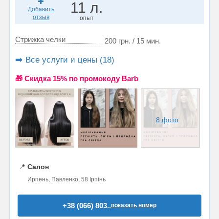
11 л.
Добавить
отзыв
опыт
Стрижка челки
200 грн. / 15 мин.
➡️ Все услуги и цены (18)
🎁 Cкидка 15% по промокоду Barb
8 фото
📍
Салон
Ирпень, Павленко, 58 Ірпінь
+38 (066) 803..
показать номер