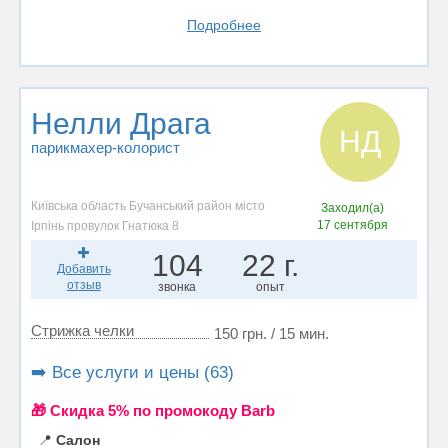
Подробнее
Нелли Драга
НД
парикмахер-колорист
Київська область Бучанський район місто
Заходил(а)
17 сентября
Ірпінь провулок Гнатюка 8
104
22 г.
Добавить
отзыв
звонка
опыт
Стрижка челки
150 грн. / 15 мин.
➡️ Все услуги и цены (63)
🎁 Cкидка 5% по промокоду Barb
📍
Салон