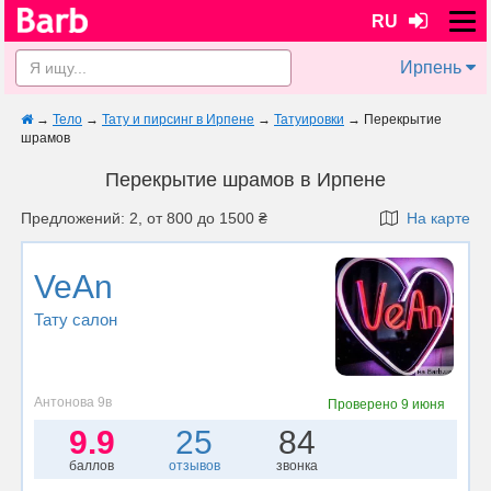
RU
Ирпень
→
Тело
→
Тату и пирсинг в Ирпене
→
Татуировки
→
Перекрытие
шрамов
Перекрытие шрамов в Ирпене
Предложений: 2, от 800 до 1500 ₴
На карте
VeAn
Тату салон
Антонова 9в
Проверено
9 июня
9.9
25
84
баллов
отзывов
звонка