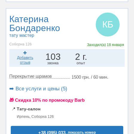
Катерина
КБ
Бондаренко
тату мастер
Соборна 126
Заходил(а)
18 января
103
2 г.
Добавить
отзыв
звонка
опыт
Перекрытие шрамов
1500 грн. / 60 мин.
➡️ Все услуги и цены (5)
🎁 Cкидка 10% по промокоду Barb
📍
Тату-салон
Ирпень, Соборна 126
+38 (095) 033..
показать номер