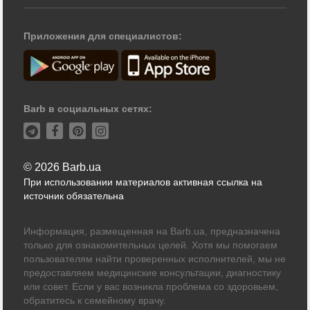
Приложения для специалистов:
Barb в социальных сетях:
© 2026 Barb.ua
При использовании материалов активная ссылка на
источник обязательна
Информация, размещенная на Barb.ua, предназначена
только для ознакомительных целей. Хотя мы помогаем
пользователям найти проверенных исполнителей, мы не
предоставляем медицинские консультации, диагностику
или совет. Если у вас возникла проблема со здоровьем,
обратитесь к семейному врачу.