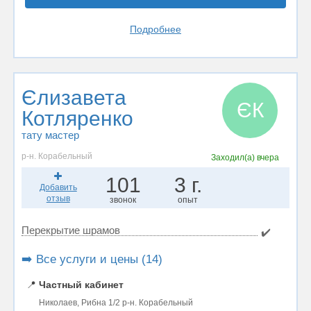
Подробнее
Єлизавета
ЄК
Котляренко
тату мастер
р-н. Корабельный
Заходил(а)
вчера
101
3 г.
Добавить
отзыв
звонок
опыт
Перекрытие шрамов
✔️
➡️ Все услуги и цены (14)
📍
Частный кабинет
Николаев, Рибна 1/2 р-н. Корабельный