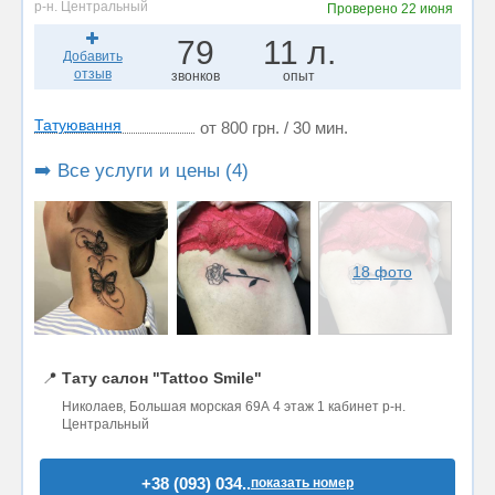
р-н. Центральный
Проверено
22 июня
79
11 л.
Добавить
отзыв
звонков
опыт
Татуювання
от 800 грн. / 30 мин.
➡️ Все услуги и цены (4)
18 фото
📍
Тату салон "Tattoo Smile"
Николаев, Большая морская 69А 4 этаж 1 кабинет р-н.
Центральный
+38 (093) 034..
показать номер