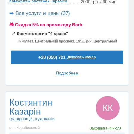
Камуфляж растяжек, шрамов
2000 грн. / 60 мин.
➡️ Все услуги и цены (37)
🎁 Cкидка 5% по промокоду Barb
📍
Косметология "4 space"
Николаев, Центральний проспект, 195/1 р-н. Центральный
+38 (050) 721..
показать номер
Подробнее
Костянтин
КК
Казарін
гравіровщік, художник
р-н. Корабельный
Заходил(а)
4 июля