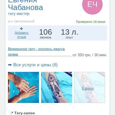
ЕЧ
Чабанова
тату мастер
р-н. Центральный
Проверено
18 июня
106
13 л.
Добавить
отзыв
звонков
опыт
Временное тату - роспись джагуа
гелем
от 350 грн. / 30 мин.
➡️ Все услуги и цены (6)
5 фото
📍
Тату-салон