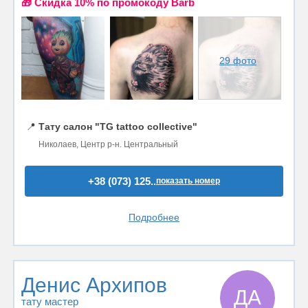
🎁 Cкидка 10% по промокоду Barb
29 фото
📍
Тату салон "TG tattoo collective"
Николаев, Центр р-н. Центральный
+38 (073) 125..
показать номер
Подробнее
Денис Архипов
ДА
тату мастер