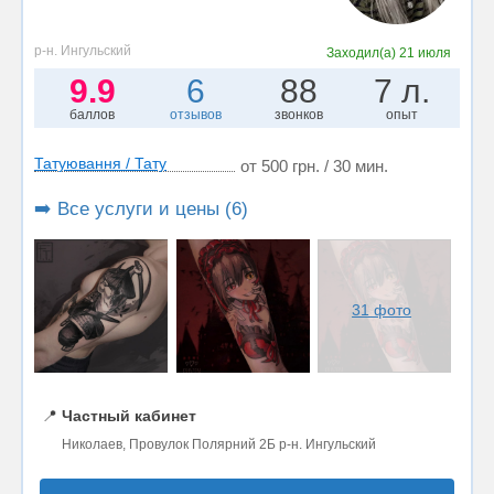
р-н. Ингульский
Заходил(а)
21 июля
9.9
6
88
7 л.
баллов
отзывов
звонков
опыт
Татуювання / Тату
от 500 грн. / 30 мин.
➡️ Все услуги и цены (6)
31 фото
📍
Частный кабинет
Николаев, Провулок Полярний 2Б р-н. Ингульский