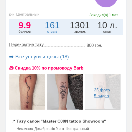
р-н. Центральный
Заходил(а)
1 мая
9.9
161
1301
10 л.
баллов
отзыв
звонок
опыт
Перекрытие тату
800 грн.
➡️ Все услуги и цены (18)
🎁 Cкидка 10% по промокоду Barb
25 фото
5 видео
📍
Тату салон "Master C00N tattoo Showroom"
Николаев, Декабристів 9 р-н. Центральный