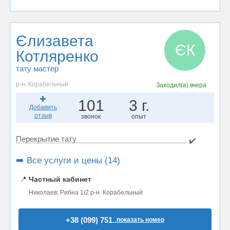
Єлизавета
ЄК
Котляренко
тату мастер
р-н. Корабельный
Заходил(а)
вчера
101
3 г.
Добавить
отзыв
звонок
опыт
Перекрытие тату
✔️
➡️ Все услуги и цены (14)
📍
Частный кабинет
Николаев, Рибна 1/2 р-н. Корабельный
+38 (099) 751..
показать номер