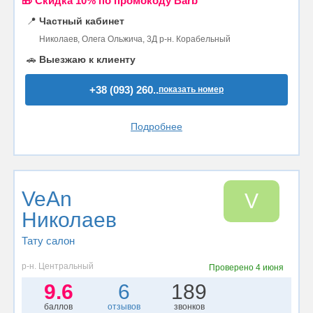
🎁 Cкидка 10% по промокоду Barb
📍
Частный кабинет
Николаев, Олега Ольжича, 3Д р-н. Корабельный
🚗
Выезжаю к клиенту
+38 (093) 260..
показать номер
Подробнее
VeAn
V
Николаев
Тату салон
р-н. Центральный
Проверено
4 июня
9.6
6
189
баллов
отзывов
звонков