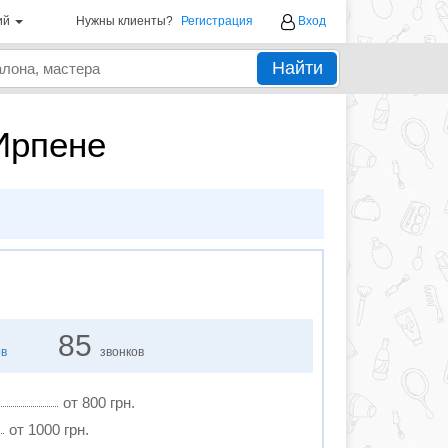
ий
Нужны клиенты?
Регистрация
Вход
Найти
Ирпене
85
ов
звонков
от 800 грн.
от 1000 грн.