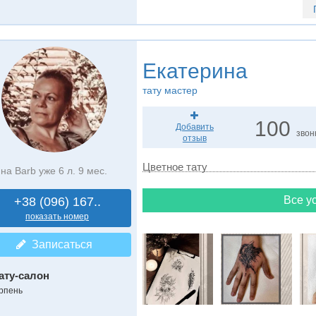
Екатерина
тату мастер
100
Добавить
звон
отзыв
Цветное тату
на Barb уже 6 л. 9 мес.
Все ус
+38 (096) 167..
показать номер
Записаться
ату-салон
рпень