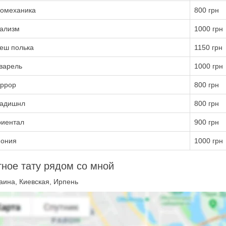
омеханика
800 грн
ализм
1000 грн
еш полька
1150 грн
варель
1000 грн
ррор
800 грн
адишнл
800 грн
иентал
900 грн
ония
1000 грн
ное тату рядом со мной
аина, Киевская, Ирпень