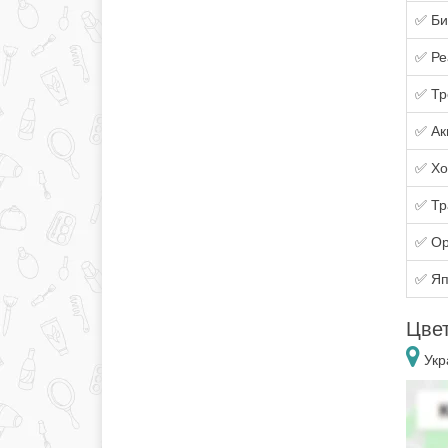
✅ Би
✅ Ре
✅ Тр
✅ Ак
✅ Хо
✅ Тр
✅ Ор
✅ Яп
Цвет
Укр