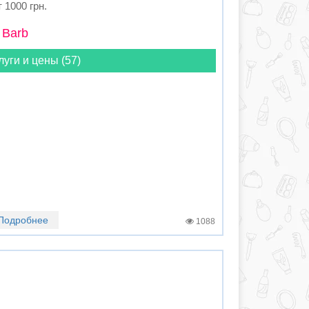
т 1000 грн.
 Barb
луги и цены (57)
Подробнее
1088