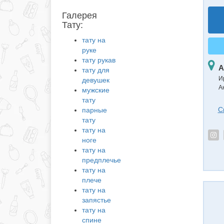
Галерея
Тату:
тату на
руке
тату рукав
А
тату для
И
девушек
А
мужские
тату
С
парные
тату
тату на
ноге
тату на
предплечье
тату на
плече
тату на
запястье
тату на
спине