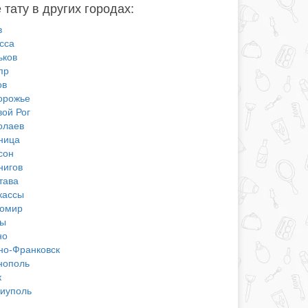
 тату в других городах:
в
сса
ьков
пр
ов
орожье
вой Рог
олаев
ница
сон
нигов
тава
кассы
омир
ы
но
но-Франковск
нополь
к
иуполь