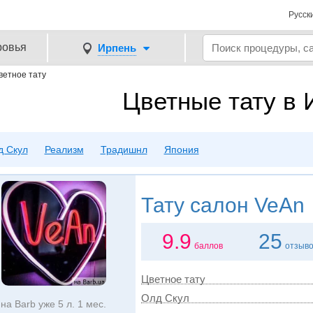
Русск
ровья
Ирпень
ветное тату
Цветные тату в 
д Скул
Реализм
Традишнл
Япония
Тату салон
VeAn
9.9
25
баллов
отзыв
Цветное тату
Олд Скул
на Barb уже 5 л. 1 мес.