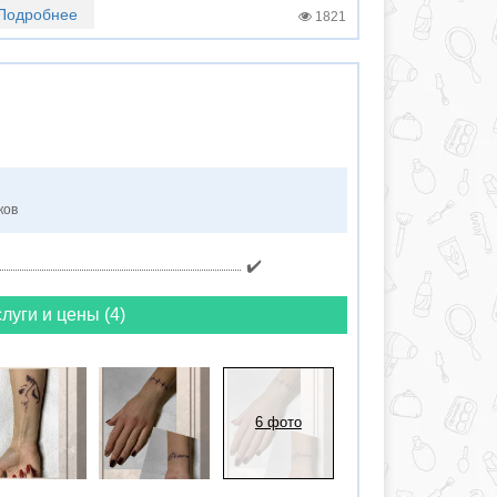
Подробнее
1821
ков
✔️
луги и цены (4)
6 фото