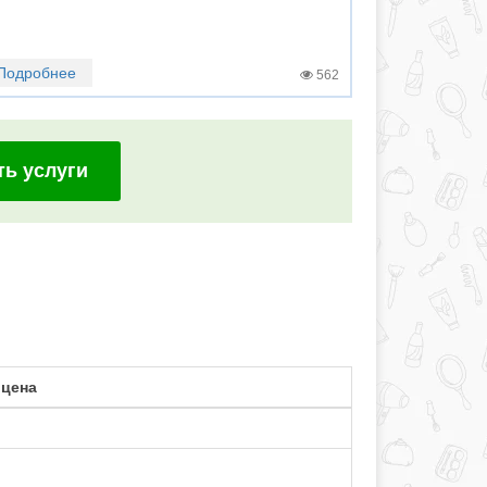
Подробнее
562
ть услуги
 цена