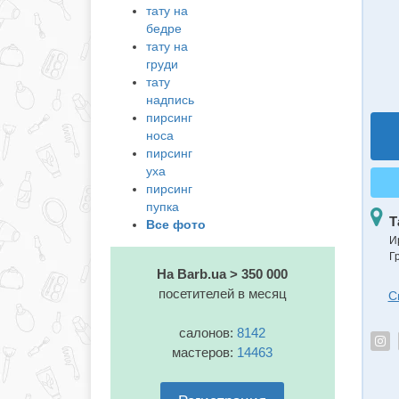
тату на
бедре
тату на
груди
тату
надпись
пирсинг
носа
пирсинг
уха
пирсинг
пупка
Т
Все фото
И
Г
На Barb.ua > 350 000
посетителей в месяц
С
салонов:
8142
мастеров:
14463