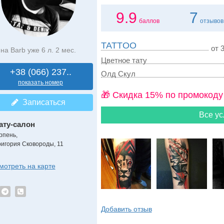
9.9
7
баллов
отзывов
TATTOO
от 3
на Barb уже 6 л. 2 мес.
Цветное тату
+38 (066) 237..
Олд Скул
показать номер
🎁 Cкидка 15% по промокоду
Записаться
Все ус
ату-салон
рпень,
ригория Сковороды, 11
мотреть на карте
Добавить отзыв