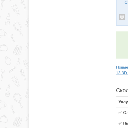
С
Новые
13 3D
Скол
Услу
✅ Ол
✅ Нь