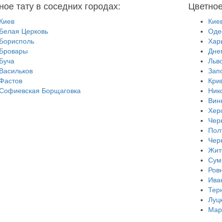
ное тату в соседних городах:
Цветное
Киев
Кие
Белая Церковь
Оде
Борисполь
Хар
Бровары
Дне
Буча
Льв
Васильков
Зап
Фастов
Кри
Софиевская Борщаговка
Ник
Вин
Хер
Чер
Пол
Чер
Жит
Сум
Ров
Ива
Тер
Луц
Мар