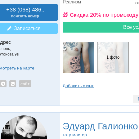
Реализм
о
+38 (068) 486..
🎁 Cкидка 20% по промокоду
показать номер
Все ус
Записаться
дрес
рпень
,
нтонова 9в
1 фото
мотреть на карте
сайт
Добавить отзыв
Эдуард Галионко
тату мастер