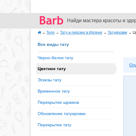
Найди мастера красоты и здо
→
Тело
→
Тату и пирсинг в Ирпене
→
Татуировки
→
Ц
Все виды тату
Черно-белое тату
Ол
Цветное тату
Эскизы тату
Временное тату
Перекрытие шрамов
Обновление татуировки
Перекрытие тату