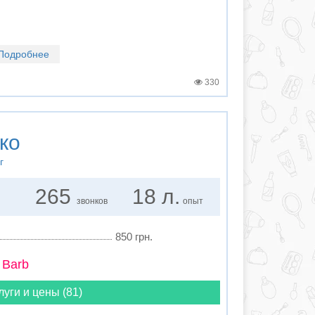
Подробнее
330
ко
г
265
18 л.
звонков
опыт
850 грн.
 Barb
луги и цены (81)