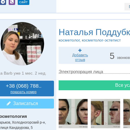
сайт
Наталья Поддуб
косметолог, косметолог-эстетист
5
Добавить
звонков
отзыв
Электропорация лица
а Barb уже 1 мес. 2 нед.
Все ус
+38 (068) 788..
показать номер
Записаться
осметология
арьков, Холодногорский р-н,
улиця Кандаурова, 5