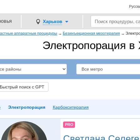
Русск
ровья
Харьков
растные аппаратные процедуры
→
Безинъекционная мезотерапия
→
Электр
Электропорация в 
ыстрый поиск с GPT
е
Электропорация
Карбокситерапия
PRO
Светлана Селеге