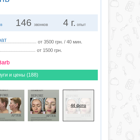
146
4 г.
ов
звонков
опыт
рат
от 3500 грн. / 40 мин.
от 1500 грн.
Barb
уги и цены (188)
44 фото