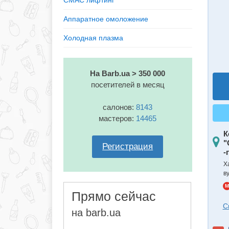
СМАС лифтинг
Аппаратное омоложение
Холодная плазма
На Barb.ua > 350 000
посетителей в месяц
салонов:
8143
мастеров:
14465
К
"
Регистрация
-
Х
в
M
Прямо сейчас
С
на barb.ua