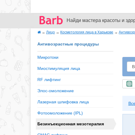
Найди мастера красоты и здо
→
Лицо
→
Косметология лица в Харькове
→
Антивоз
Антивозрастные процедуры
Микротоки
Миостимуляция лица
RF лифтинг
Б
Элос-омоложение
Лазерная шлифовка лица
Вс
Фотоомоложение (IPL)
Безинъекционная мезотерапия