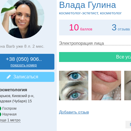
Влада Гулина
косметолог-эстетист, косметолог
10
3
баллов
отзыва
Электропорация лица
на Barb уже 8 л. 2 мес.
Все ус
+38 (050) 906..
показать номер
Записаться
осметология
арьков, Киевский р-н,
адовая (Чубаря) 15
Госпром
Добавить отзыв
Научная
 еще 1 метро