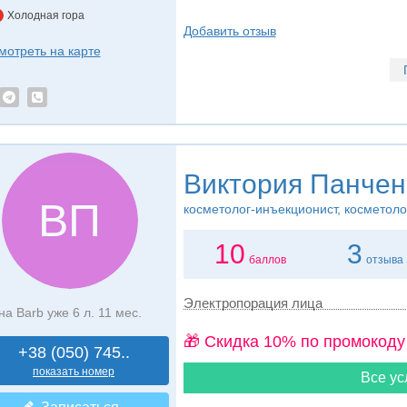
Холодная гора
Добавить отзыв
мотреть на карте
Виктория Панчен
ВП
косметолог-инъекционист, косметоло
10
3
баллов
отзыва
Электропорация лица
на Barb уже 6 л. 11 мес.
🎁 Cкидка 10% по промокоду
+38 (050) 745..
показать номер
Все ус