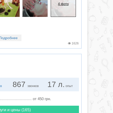
4 фото
Подробнее
1626
867
17 л.
ов
звонков
опыт
от 450 грн.
уги и цены (165)