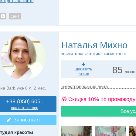
мотреть на карте
сайт
Наталья Михно
косметолог-эстетист, косметолог
85
Добавить
звонк
отзыв
Электропорация лица
на Barb уже 6 л. 2 мес.
🎁 Cкидка 10% по промокоду
+38 (050) 605..
показать номер
Все ус
Записаться
тудия красоты