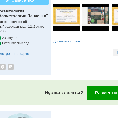
Записаться
осметология
Косметология Панченко"
арьков, Печерский р-н,
л. Предславинская 12, 2 этаж,
аб 27
23 августа
Добавить отзыв
Ботанический сад
мотреть на карте
Размести
Нужны клиенты?