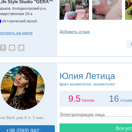
Life Style Studio "GERA""
арьков, Холодногорский р-н,
ождественская 29-а
Исторический музей
Добавить отзыв
мотреть на карте
Юлия Летица
врач-косметолог, косметолог
9.5
16
баллов
отзыв
Электропорация лица
на Barb уже 8 л. 5 мес.
Все усл
+38 (093) 942..