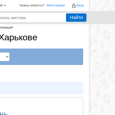
ий
Нужны клиенты?
Регистрация
Вход
Найти
опорация
Харькове
нь