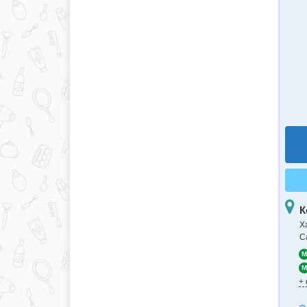
К
Х
С
M
M
+