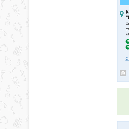
К
"
Х
У
к
M
M
С