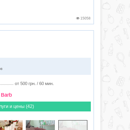
15058
ов
от 500 грн. / 60 мин.
 Barb
луги и цены (42)