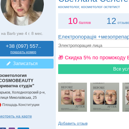
косметолог, косметолог-эстетист
10
12
баллов
отзыв
на Barb уже 4 г. 8 мес.
Електропорація +мезопрепа
Электропорация лица
+38 (097) 557..
показать номер
🎁 Cкидка 5% по промокоду 
Записаться
Все усл
осметология
COSMOBEAUTY
приватна студія"
арьков, Холодногорский р-н,
улиця Миколаївська, 25
Площадь Конституции
мотреть на карте
Добавить отзыв