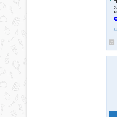
"
Х
Р
M
С