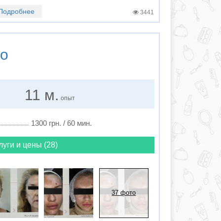
Подробнее
3441
ко
11 м.
опыт
1300 грн. / 60 мин.
луги и цены (28)
37 фото