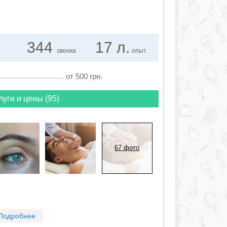
344
17 л.
звонка
опыт
от 500 грн.
луги и цены (95)
67 фото
Подробнее