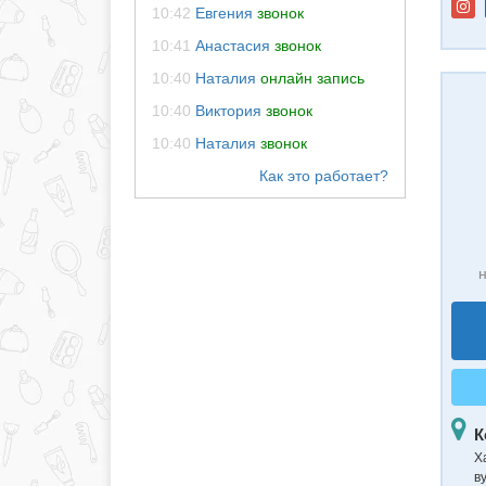
10:42
Евгения
звонок
10:41
Анастасия
звонок
10:40
Наталия
онлайн запись
10:40
Виктория
звонок
10:40
Наталия
звонок
н
К
Х
в