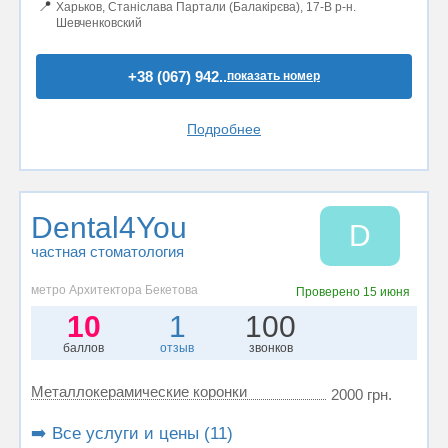
📍
Харьков, Станіслава Партали (Балакірєва), 17-В р-н.
Шевченковский
+38 (067) 942..
показать номер
Подробнее
Dental4You
D
частная стоматология
метро Архитектора Бекетова
Проверено
15 июня
10
1
100
баллов
отзыв
звонков
Металлокерамические коронки
2000 грн.
➡️ Все услуги и цены (11)