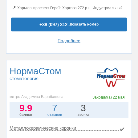
📍
Харьков, проспект Героїв Харкова 272 р-н. Индустриальный
+38 (097) 312..
показать номер
Подробнее
НормаСтом
стоматология
метро Академика Барабашова
Заходил(а)
22 мая
9.9
7
3
баллов
отзывов
звонка
Металлокерамические коронки
✔️