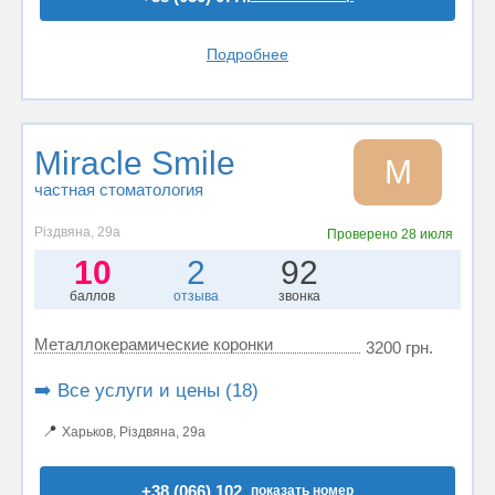
Подробнее
Miracle Smile
M
частная стоматология
Різдвяна, 29а
Проверено
28 июля
10
2
92
баллов
отзыва
звонка
Металлокерамические коронки
3200 грн.
➡️ Все услуги и цены (18)
📍
Харьков, Різдвяна, 29а
+38 (066) 102..
показать номер