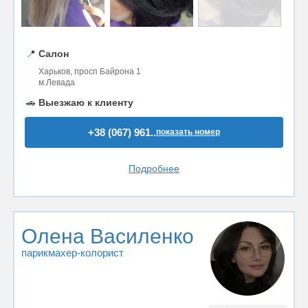
📍
Салон
Харьков, просп Байрона 1
м.Левада
🚗
Выезжаю к клиенту
+38 (067) 961..
показать номер
Подробнее
Олена Василенко
парикмахер-колорист