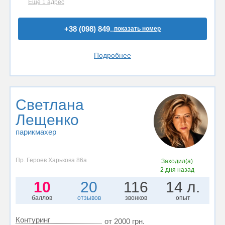
Ещё 1 адрес
+38 (098) 849..
показать номер
Подробнее
Светлана
Лещенко
парикмахер
Пр. Героев Харькова 86а
Заходил(а)
2 дня назад
10
20
116
14 л.
баллов
отзывов
звонков
опыт
Контуринг
от 2000 грн.