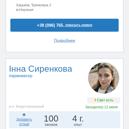
Харьков, Тринклера 2
м.Научная
+38 (096) 765..
показать номер
Подробнее
Інна Сиренкова
парикмахер
Свет есть
р-н. Индустриальный
Заходил(а)
12 июня
100
4 г.
Добавить
отзыв
звонков
опыт