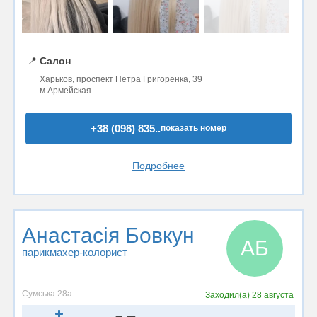
📍
Салон
Харьков, проспект Петра Григоренка, 39
м.Армейская
+38 (098) 835..
показать номер
Подробнее
Анастасія Бовкун
АБ
парикмахер-колорист
Сумська 28а
Заходил(а)
28 августа