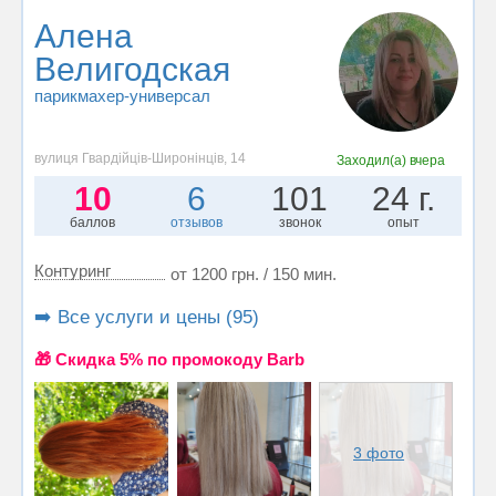
Алена
Велигодская
парикмахер-универсал
вулиця Гвардійців-Широнінців, 14
Заходил(а)
вчера
10
6
101
24 г.
баллов
отзывов
звонок
опыт
Контуринг
от 1200 грн. / 150 мин.
➡️ Все услуги и цены (95)
🎁 Cкидка 5% по промокоду Barb
3 фото