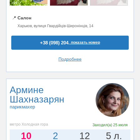
📍
Салон
Харьков, вулиця Гвардійців-Широнінців, 14
+38 (098) 204..
показать номер
Подробнее
Армине
Шахназарян
парикмахер
метро Холодная гора
Заходил(а)
25 июля
10
2
12
5 л.