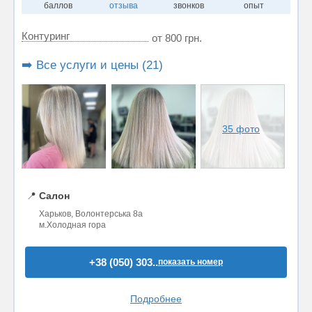
баллов
отзыва
звонков
опыт
Контуринг
от 800 грн.
➡️ Все услуги и цены (21)
35 фото
📍
Салон
Харьков, Волонтерська 8а
м.Холодная гора
+38 (050) 303..
показать номер
Подробнее