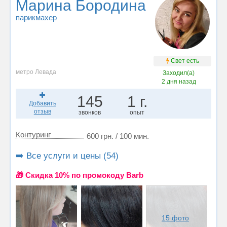
Марина Бородина
парикмахер
Свет есть
метро Левада
Заходил(а)
2 дня назад
145
1 г.
Добавить
отзыв
звонков
опыт
Контуринг
600 грн. / 100 мин.
➡️ Все услуги и цены (54)
🎁 Cкидка 10% по промокоду Barb
15 фото