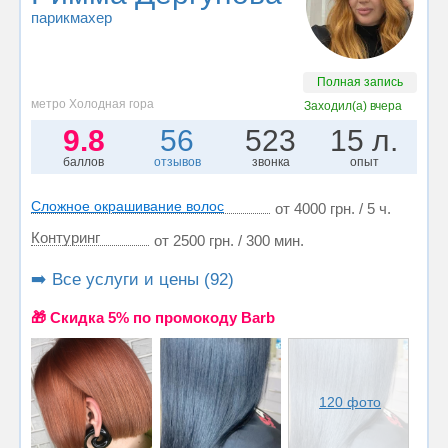
парикмахер
Полная запись
метро Холодная гора
Заходил(а)
вчера
9.8
56
523
15 л.
баллов
отзывов
звонка
опыт
Сложное окрашивание волос
от 4000 грн. / 5 ч.
Контуринг
от 2500 грн. / 300 мин.
➡️ Все услуги и цены (92)
🎁 Cкидка 5% по промокоду Barb
120 фото