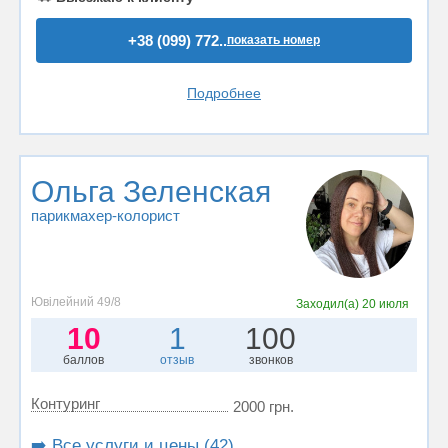
+38 (099) 772..
показать номер
Подробнее
Ольга Зеленская
парикмахер-колорист
Ювілейний 49/8
Заходил(а)
20 июля
10
1
100
баллов
отзыв
звонков
Контуринг
2000 грн.
➡️ Все услуги и цены (42)