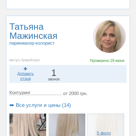
Татьяна
Мажинская
парикмахер-колорист
метро Армейская
Проверено
29 июня
1
Добавить
отзыв
звонок
Контуринг
от 2000 грн.
➡️ Все услуги и цены (14)
5 фото