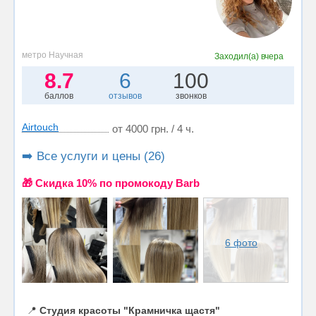
метро Научная
Заходил(а)
вчера
8.7
6
100
баллов
отзывов
звонков
Airtouch
от 4000 грн. / 4 ч.
➡️ Все услуги и цены (26)
🎁 Cкидка 10% по промокоду Barb
6 фото
📍
Студия красоты "Крамничка щастя"