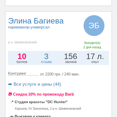
Элина Багиева
ЭБ
парикмахер-универсал
р-н. Шевченковский
Заходил(а)
2 дня назад
10
3
156
17 л.
баллов
отзыва
звонков
опыт
Контуринг
от 2200 грн. / 240 мин.
➡️ Все услуги и цены (44)
🎁 Cкидка 10% по промокоду Barb
📍
Студия красоты "DC Hunter"
Харьков, Ул.Тринклера, 2 р-н. Шевченковский
🚗
Выезжаю к клиенту