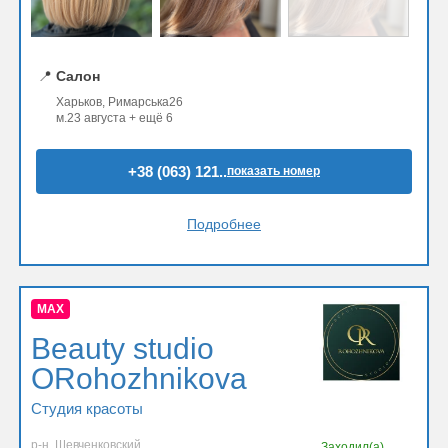
📍
Салон
Харьков, Римарська26
м.23 августа + ещё 6
+38 (063) 121..
показать номер
Подробнее
MAX
Beauty studio
ORohozhnikova
Студия красоты
р-н. Шевченковский
Заходил(а)