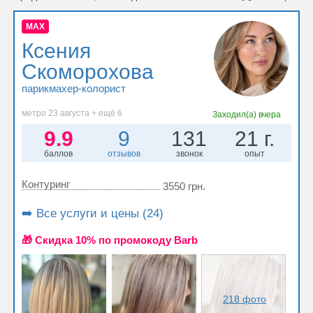
MAX
Ксения
Скоморохова
парикмахер-колорист
метро 23 августа + ещё 6
Заходил(а)
вчера
9.9
9
131
21 г.
баллов
отзывов
звонок
опыт
Контуринг
3550 грн.
➡️ Все услуги и цены (24)
🎁 Cкидка 10% по промокоду Barb
218 фото