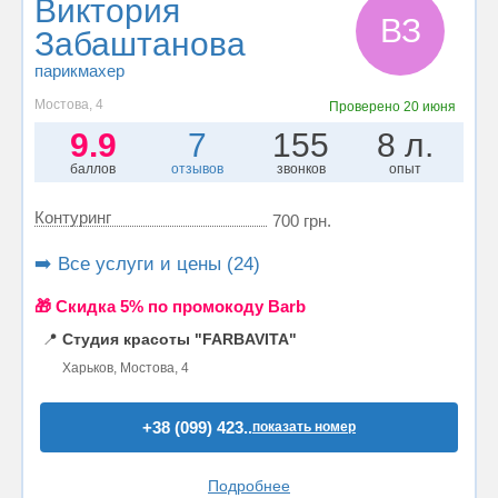
Виктория
ВЗ
Забаштанова
парикмахер
Мостова, 4
Проверено
20 июня
9.9
7
155
8 л.
баллов
отзывов
звонков
опыт
Контуринг
700 грн.
➡️ Все услуги и цены (24)
🎁 Cкидка 5% по промокоду Barb
📍
Студия красоты "FARBAVITA"
Харьков, Мостова, 4
+38 (099) 423..
показать номер
Подробнее