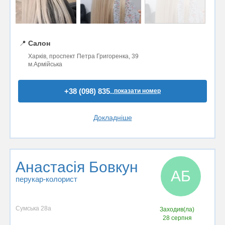
📍
Салон
Харків, проспект Петра Григоренка, 39
м.Армійська
+38 (098) 835..
показати номер
Докладніше
Анастасія Бовкун
АБ
перукар-колорист
Сумська 28а
Заходив(ла)
28 серпня