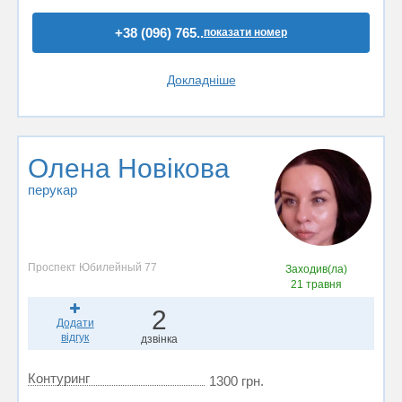
+38 (096) 765..
показати номер
Докладніше
Олена Новікова
перукар
Проспект Юбилейный 77
Заходив(ла)
21 травня
2
Додати
відгук
дзвінка
Контуринг
1300 грн.