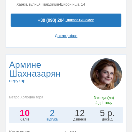
Харків, вулиця Гвардійців-Широнінців, 14
+38 (098) 204..
показати номер
Докладніше
Армине
Шахназарян
перукар
метро Холодна гора
Заходив(ла)
4 дні тому
10
2
12
5 р.
балів
відгука
дзвінків
досвід