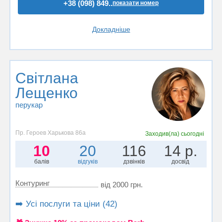
+38 (098) 849..
показати номер
Докладніше
Світлана
Лещенко
перукар
Пр. Героев Харькова 86а
Заходив(ла)
сьогодні
10
20
116
14 р.
балів
відгуків
дзвінків
досвід
Контуринг
від 2000 грн.
➡️ Усі послуги та ціни (42)