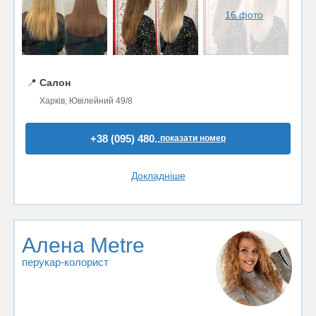
16 фото
📍
Салон
Харків, Ювілейний 49/8
+38 (095) 480..
показати номер
Докладніше
Алена Metre
перукар-колорист