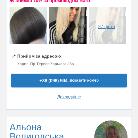
🎁 Знижка 10% за промокодом Barb
87 фото
📍
Прийом за адресою
Харків, Пр. Героев Харькова 86а
+38 (098) 944..
показати номер
Докладніше
Альона
Велигодська