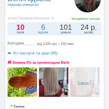
перукар-універсал
вулиця Гвардійців-Широнінців, 14
Заходив(ла)
сьогодні
10
6
101
24 р.
балів
відгуків
дзвінок
досвід
Контуринг
від 1200 грн. / 150 мин.
➡️ Усі послуги та ціни (95)
🎁 Знижка 5% за промокодом Barb
3 фото
📍
Салон