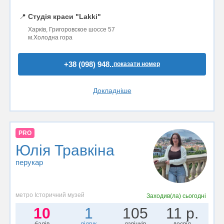
📍
Студія краси "Lakki"
Харків, Григоровское шоссе 57
м.Холодна гора
+38 (098) 948..
показати номер
Докладніше
PRO
Юлія Травкіна
перукар
метро Історичний музей
Заходив(ла)
сьогодні
10
1
105
11 р.
балів
відгук
дзвінків
досвід