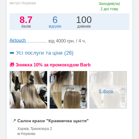
метро Наукова
Заходив(ла)
2 дні тому
8.7
6
100
балів
відгуків
дзвінків
Airtouch
від 4000 грн. / 4 ч.
➡️ Усі послуги та ціни (26)
🎁 Знижка 10% за промокодом Barb
6 фото
📍
Салон краси "Крамничка щастя"
Харків, Тринклера 2
м.Наукова