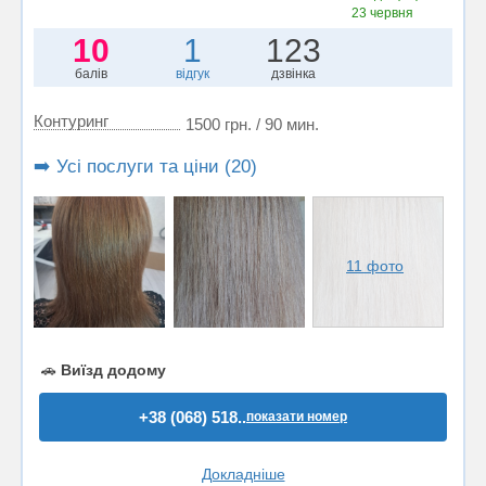
23 червня
10
1
123
балів
відгук
дзвінка
Контуринг
1500 грн. / 90 мин.
➡️ Усі послуги та ціни (20)
11 фото
🚗
Виїзд додому
+38 (068) 518..
показати номер
Докладніше