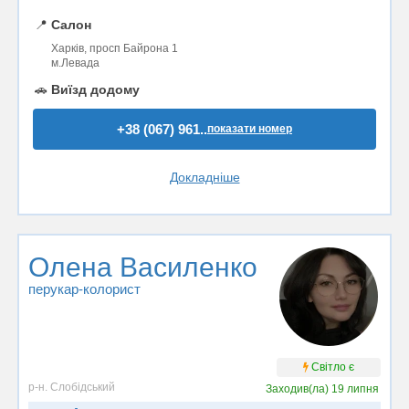
📍
Салон
Харків, просп Байрона 1
м.Левада
🚗
Виїзд додому
+38 (067) 961..
показати номер
Докладніше
Олена Василенко
перукар-колорист
Світло є
р-н. Слобідський
Заходив(ла)
19 липня