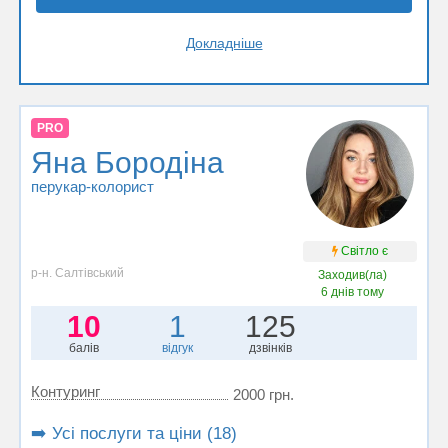
Докладніше
PRO
Яна Бородіна
перукар-колорист
Світло є
р-н. Салтівський
Заходив(ла)
6 днів тому
10
1
125
балів
відгук
дзвінків
Контуринг
2000 грн.
➡️ Усі послуги та ціни (18)