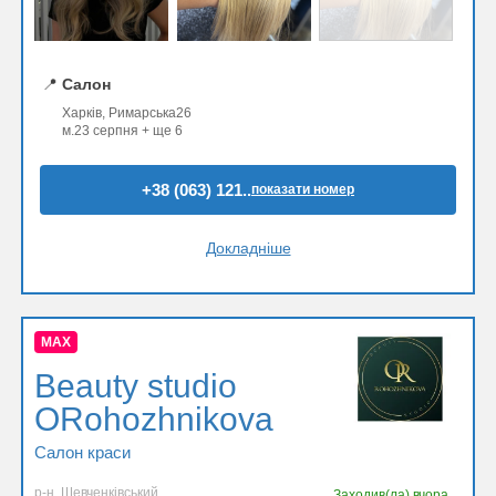
📍
Салон
Харків, Римарська26
м.23 серпня + ще 6
+38 (063) 121..
показати номер
Докладніше
MAX
Beauty studio
ORohozhnikova
Салон краси
р-н. Шевченківський
Заходив(ла)
вчора