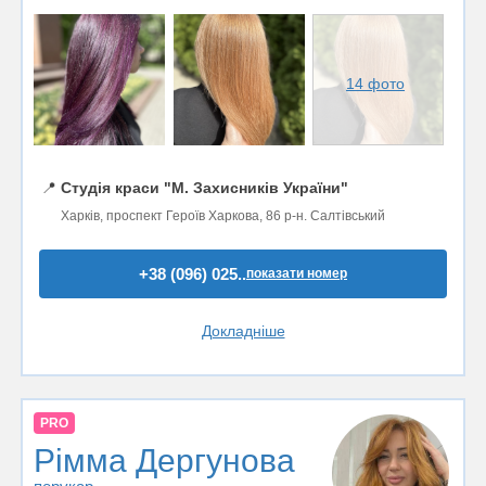
14 фото
📍
Студія краси "М. Захисників України"
Харків, проспект Героїв Харкова, 86 р-н. Салтівський
+38 (096) 025..
показати номер
Докладніше
PRO
Рімма Дергунова