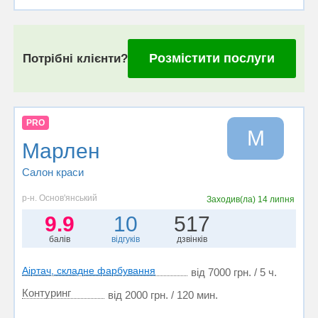
Розмістити послуги
Потрібні клієнти?
PRO
М
Марлен
Салон краси
р-н. Основ'янський
Заходив(ла)
14 липня
9.9
10
517
балів
відгуків
дзвінків
Аіртач, складне фарбування
від 7000 грн. / 5 ч.
Контуринг
від 2000 грн. / 120 мин.