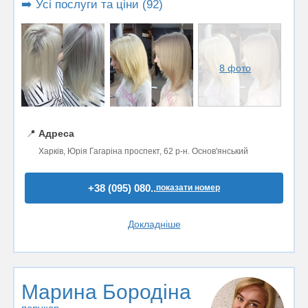
➡️ Усі послуги та ціни (92)
8 фото
📍
Адреса
Харків, Юрія Гагаріна проспект, 62 р-н. Основ'янський
+38 (095) 080..
показати номер
Докладніше
Марина Бородіна