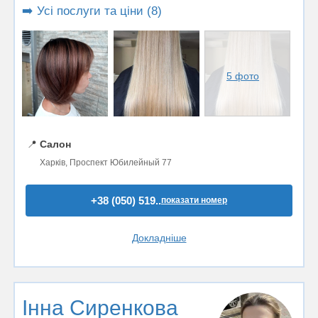
➡️ Усі послуги та ціни (8)
5 фото
📍
Салон
Харків, Проспект Юбилейный 77
+38 (050) 519..
показати номер
Докладніше
Інна Сиренкова