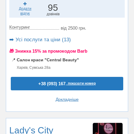
95
Додати
відгук
дзвінків
Контуринг
від 2500 грн.
➡️ Усі послуги та ціни (13)
🎁 Знижка 15% за промокодом Barb
📍
Салон краси "Central Beauty"
Харків, Сумська 28а
+38 (093) 167..
показати номер
Докладніше
Lady's City