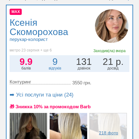
MAX
Ксенія
Скоморохова
перукар-колорист
метро 23 серпня + ще 6
Заходив(ла)
вчора
9.9
9
131
21 р.
балів
відгуків
дзвінок
досвід
Контуринг
3550 грн.
➡️ Усі послуги та ціни (24)
🎁 Знижка 10% за промокодом Barb
218 фото