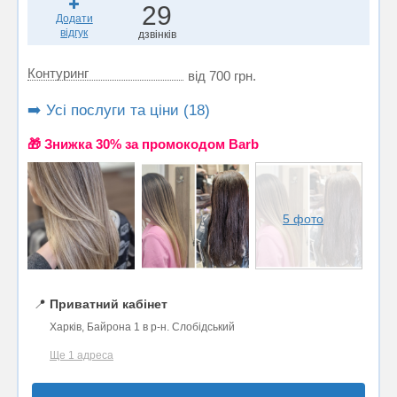
29
Додати
відгук
дзвінків
Контуринг
від 700 грн.
➡️ Усі послуги та ціни (18)
🎁 Знижка 30% за промокодом Barb
5 фото
📍
Приватний кабінет
Харків, Байрона 1 в р-н. Слобідський
Ще 1 адреса