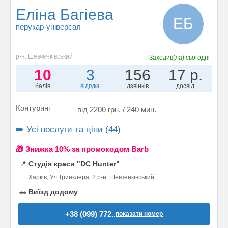
Еліна Багіева
ЕБ
перукар-універсал
р-н. Шевченківський
Заходив(ла)
сьогодні
10
3
156
17 р.
балів
відгука
дзвінків
досвід
Контуринг
від 2200 грн. / 240 мин.
➡️ Усі послуги та ціни (44)
🎁 Знижка 10% за промокодом Barb
📍
Студія краси "DC Hunter"
Харків, Ул.Тринклера, 2 р-н. Шевченківський
🚗
Виїзд додому
+38 (099) 772..
показати номер