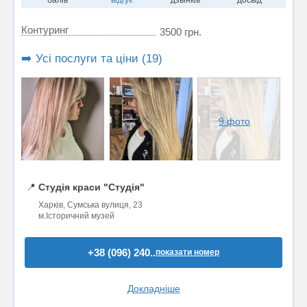
Контуринг
3500 грн.
➡️ Усі послуги та ціни (19)
9 фото
📍
Студія краси "Студія"
Харків, Сумська вулиця, 23
м.Історичний музей
+38 (096) 240..
показати номер
Докладніше