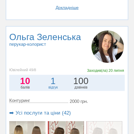
Докладніше
Ольга Зеленська
перукар-колорист
Ювілейний 49/8
Заходив(ла)
20 липня
10
1
100
балів
відгук
дзвінків
Контуринг
2000 грн.
➡️ Усі послуги та ціни (42)