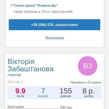
📍
Салон краси "Комильфо"
Харків, Зубарева, д. 39 р-н. Індустріальний
+38 (096) 076..
показати номер
Докладніше
Вікторія
ВЗ
Забаштанова
перукар
Мостова, 4
Перевірено
20 червня
9.9
7
155
8 р.
балів
відгуків
дзвінків
досвід
Контуринг
700 грн.