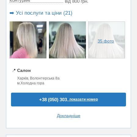
Контуринг
від 800 грн.
➡️ Усі послуги та ціни (21)
35 фото
📍
Салон
Харків, Волонтерська 8а
м.Холодна гора
+38 (050) 303..
показати номер
Докладніше