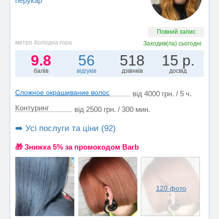
перукар
Повний запис
метро Холодна гора
Заходив(ла)
сьогодні
9.8
56
518
15 р.
балів
відгуків
дзвінків
досвід
Сложное окрашивание волос
від 4000 грн. / 5 ч.
Контуринг
від 2500 грн. / 300 мин.
➡️ Усі послуги та ціни (92)
🎁 Знижка 5% за промокодом Barb
120 фото