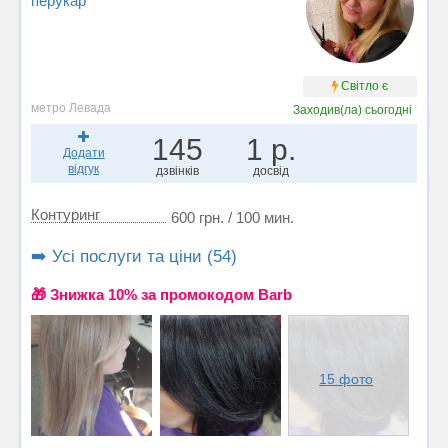
перукар
Світло є
метро Левада
Заходив(ла)
сьогодні
145
1 р.
Додати
відгук
дзвінків
досвід
Контуринг
600 грн. / 100 мин.
➡️ Усі послуги та ціни (54)
🎁 Знижка 10% за промокодом Barb
15 фото