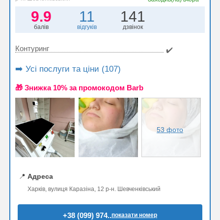
9.9
11
141
балів
відгуків
дзвінок
Контуринг
✔️
➡️ Усі послуги та ціни (107)
🎁 Знижка 10% за промокодом Barb
53 фото
📍
Адреса
Харків, вулиця Каразіна, 12 р-н. Шевченківський
+38 (099) 974..
показати номер