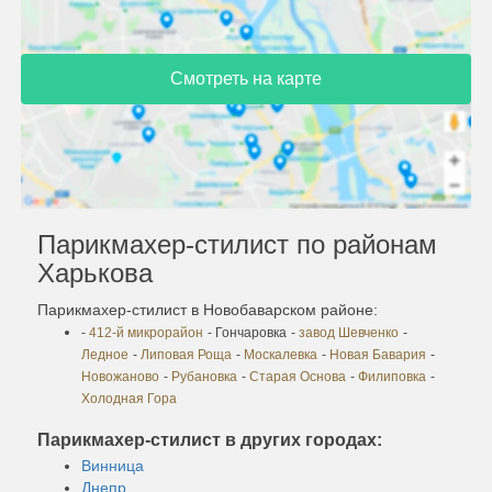
Смотреть на карте
Парикмахер-стилист по районам
Харькова
Парикмахер-стилист в Новобаварском районе:
-
412-й микрорайон
- Гончаровка
-
завод Шевченко
-
Ледное
-
Липовая Роща
-
Москалевка
-
Новая Бавария
-
Новожаново
-
Рубановка
-
Старая Основа
-
Филиповка
-
Холодная Гора
Парикмахер-стилист в других городах:
Винница
Днепр