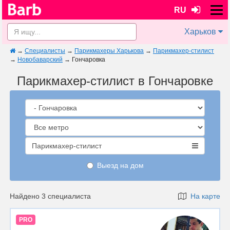
RU
Харьков
→
Специалисты
→
Парикмахеры Харькова
→
Парикмахер-стилист
→
Новобаварский
→
Гончаровка
Парикмахер-стилист в Гончаровке
Парикмахер-стилист
Выезд на дом
Найдено 3 специалиста
На карте
PRO