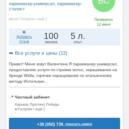
ВС
парикмахер-универсал
, парикмахер-
стилист
метро Госпром + ещё 1
Проверено
12 июня
100
5 л.
Добавить
отзыв
звонков
опыт
➡️ Все услуги и цены (12)
Привет! Меня зовут Валентина Я парикмахер универсал,
предоставляю услуги по стрижке волос, окрашивание на
бренде Wella, горячее наращивание по итальянскому
методу Использую...
📍
Частный кабинет
Харьков, Проспект Победы
м.Госпром + ещё 1
+38 (050) 739..
показать номер