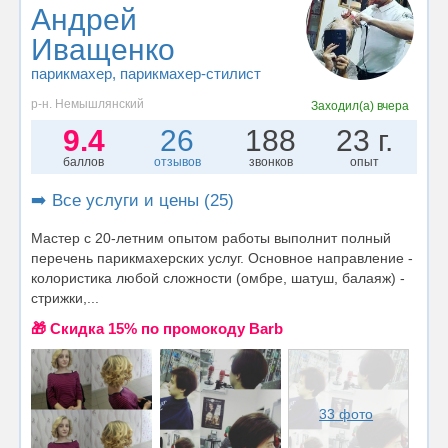
Андрей
Иващенко
парикмахер
, парикмахер-стилист
р-н. Немышлянский
Заходил(а)
вчера
9.4
26
188
23 г.
баллов
отзывов
звонков
опыт
➡️ Все услуги и цены (25)
Мастер с 20-летним опытом работы выполнит полный
перечень парикмахерских услуг. Основное направление -
колористика любой сложности (омбре, шатуш, балаяж) -
стрижки,...
🎁 Cкидка 15% по промокоду Barb
33 фото