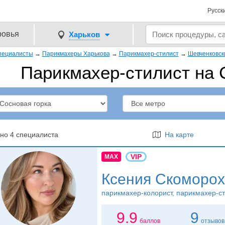
Русск
ровья
Харьков
пециалисты
→
Парикмахеры Харькова
→
Парикмахер-стилист
→
Шевченковск
Парикмахер-стилист на 
но 4 специалиста
На карте
VIP
MAX
Ксения Скоморо
парикмахер-колорист
, парикмахер-с
9.9
9
баллов
отзывов