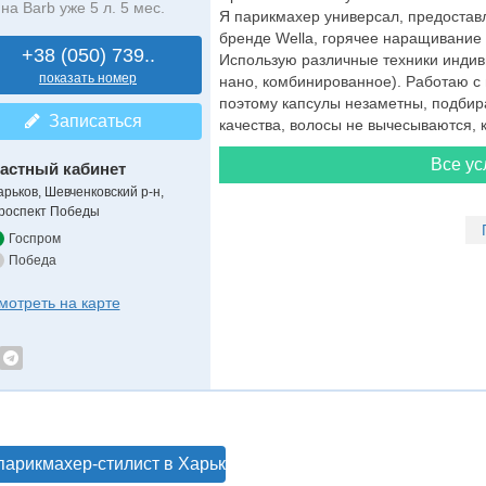
на Barb уже 5 л. 5 мес.
Я парикмахер универсал, предоставл
бренде Wella, горячее наращивание
+38 (050) 739..
Использую различные техники индиви
показать номер
нано, комбинированное). Работаю с 
поэтому капсулы незаметны, подбир
Записаться
качества, волосы не вычесываются, к
Все ус
астный кабинет
арьков, Шевченковский р-н,
роспект Победы
Госпром
Победа
мотреть на карте
парикмахер-стилист в Харькове