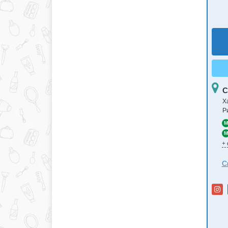
С
Х
Р
M
M
+
С