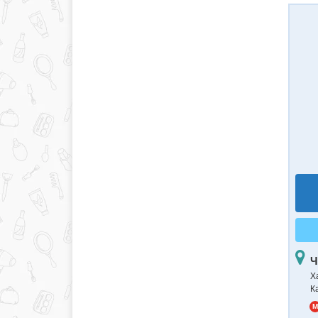
Ч
Х
К
M