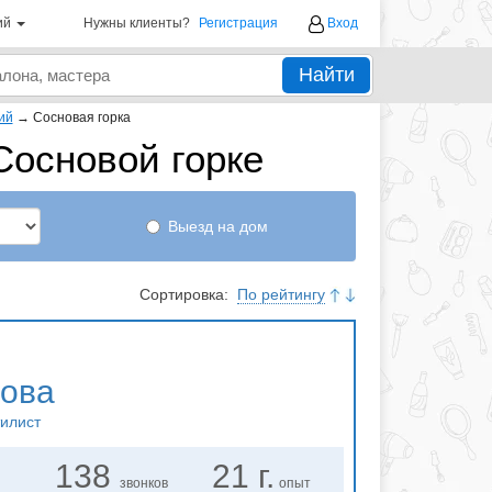
ий
Нужны клиенты?
Регистрация
Вход
Найти
ий
→
Сосновая горка
Сосновой горке
Выезд на дом
Сортировка:
По рейтингу
хова
тилист
138
21 г.
звонков
опыт