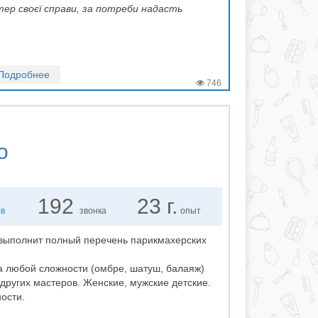
ер своєї справи, за потреби надасть
Подробнее
746
о
192
23 г.
ов
звонка
опыт
выполнит полный перечень парикмахерских
а любой сложности (омбре, шатуш, балаяж)
 других мастеров. Женские, мужские детские.
ости.