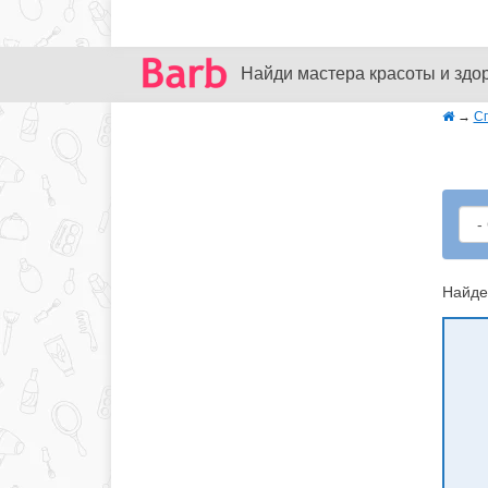
Найди мастера красоты и здо
→
С
Найде