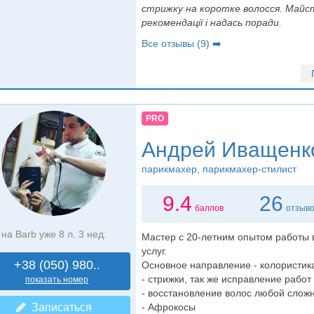
стрижку на коротке волосся. Майст
рекомендації і надась поради.
Все отзывы (9) ➡️
PRO
Андрей Иващенк
парикмахер
, парикмахер-стилист
9.4
26
баллов
отзыв
на Barb уже 8 л. 3 нед.
Мастер с 20-летним опытом работы 
услуг.
+38 (050) 980..
Основное направление - колористик
- стрижки, так же исправление работ
показать номер
- восстановление волос любой сложн
Записаться
- Афрокосы