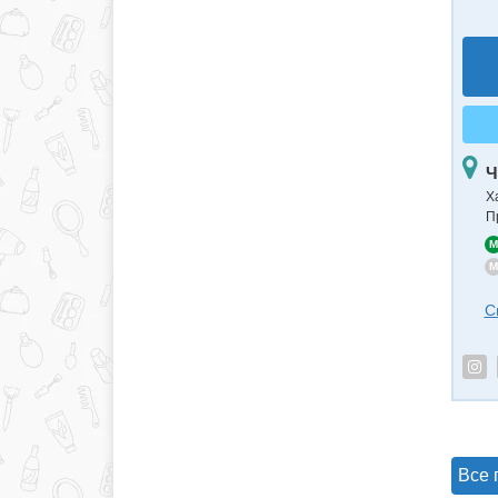
Ч
Х
П
M
M
С
Все 