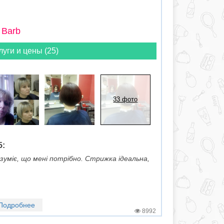
 Barb
луги и цены (25)
33 фото
5:
зуміє, що мені потрібно. Стрижка ідеальна,
Подробнее
8992