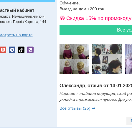
Обучение.
Выезд на дом +200 грн.
астный кабинет
арьков, Немышлянский р-н,
🎁 Cкидка 15% по промокоду
роспект Героїв Харкова, 144
Все ус
мотреть на карте
Олександр, отзыв от 14.01.202
Нарешті знайшов перукаря, який ро
укладка тримається чудово. Дякую.
Все отзывы (26) ➡️