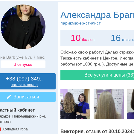
Александра Браг
парикмахер-стилист
10
16
баллов
отзыв
Обожаю свою работу! Делаю стрижки
на Barb уже 6 л. 7 мес.
Также есть кабинет в Центре. Иногд
работы (от 1000 грн. ). Доступные це
В отпуске
Все услуги и цены (33
+38 (097) 349..
показать номер
Записаться
астный кабинет
арьков, Новобаварский р-н,
атаева
Холодная гора
Виктория, отзыв от 30.10.2024: