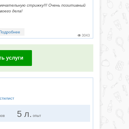
мечательную стрижку!!! Очень позитивный
воего дела!
Подробнее
3043
ть услуги
стилист
5 л.
ков
опыт