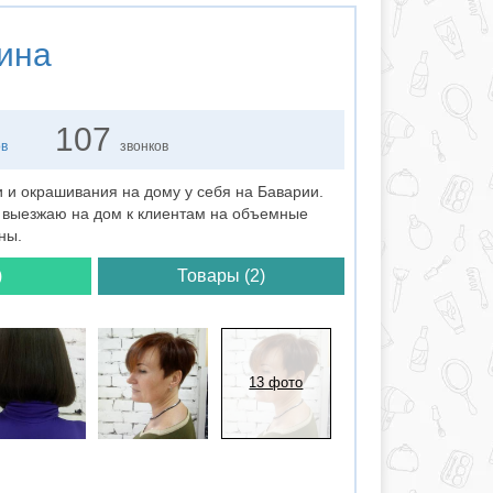
ина
107
ов
звонков
 и окрашивания на дому у себя на Баварии.
а выезжаю на дом к клиентам на объемные
ны.
)
Товары (2)
13 фото