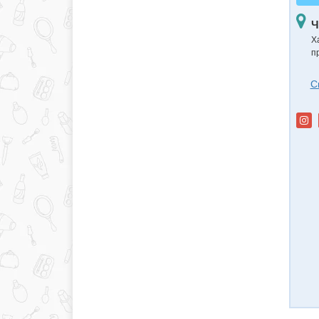
Ч
Х
п
С