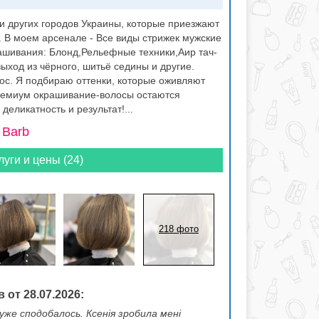
и других городов Украины, которые приезжают
 В моем арсенале - Все виды стрижек мужские
ашивания: Блонд,Рельефные техники,Аир тач-
ыход из чёрного, шитьё седины и другие.
ос. Я подбираю оттенки, которые оживляют
ремиум окрашивание-волосы остаются
деликатность и результат!...
 Barb
луги и цены (24)
218 фото
 от 28.07.2026:
дуже сподобалось. Ксенія зробила мені