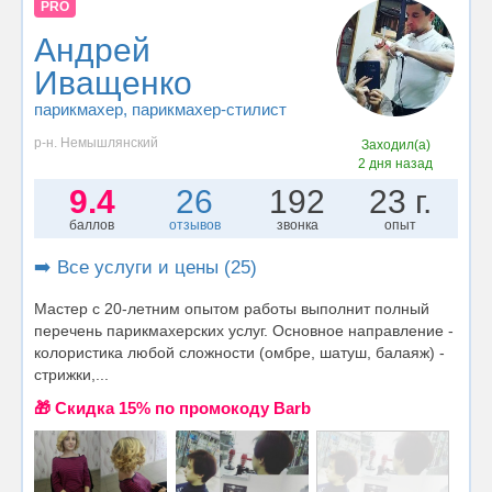
PRO
Андрей
Иващенко
парикмахер
, парикмахер-стилист
р-н. Немышлянский
Заходил(а)
2 дня назад
9.4
26
192
23 г.
баллов
отзывов
звонка
опыт
➡️ Все услуги и цены (25)
Мастер с 20-летним опытом работы выполнит полный
перечень парикмахерских услуг. Основное направление -
колористика любой сложности (омбре, шатуш, балаяж) -
стрижки,...
🎁 Cкидка 15% по промокоду Barb