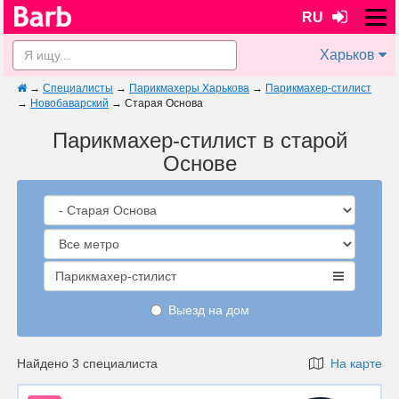
RU
Харьков
→
Специалисты
→
Парикмахеры Харькова
→
Парикмахер-стилист
→
Новобаварский
→
Старая Основа
Парикмахер-стилист в старой
Основе
Парикмахер-стилист
Выезд на дом
Найдено 3 специалиста
На карте