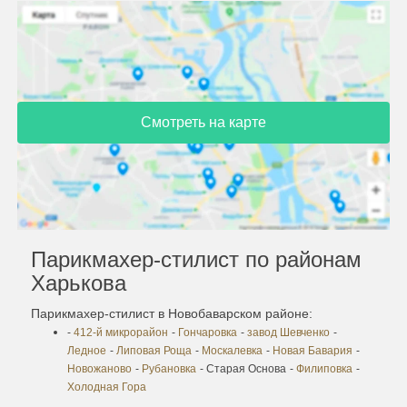
Смотреть на карте
Парикмахер-стилист по районам
Харькова
Парикмахер-стилист в Новобаварском районе:
-
412-й микрорайон
-
Гончаровка
-
завод Шевченко
-
Ледное
-
Липовая Роща
-
Москалевка
-
Новая Бавария
-
Новожаново
-
Рубановка
- Старая Основа
-
Филиповка
-
Холодная Гора