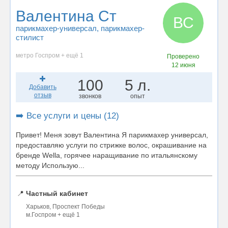
Валентина Ст
ВС
парикмахер-универсал
, парикмахер-
стилист
метро Госпром + ещё 1
Проверено
12 июня
100
5 л.
Добавить
отзыв
звонков
опыт
➡️ Все услуги и цены (12)
Привет! Меня зовут Валентина Я парикмахер универсал,
предоставляю услуги по стрижке волос, окрашивание на
бренде Wella, горячее наращивание по итальянскому
методу Использую...
📍
Частный кабинет
Харьков, Проспект Победы
м.Госпром + ещё 1