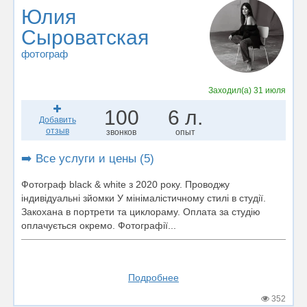
Юлия
Сыроватская
фотограф
Заходил(а)
31 июля
100
6 л.
Добавить
отзыв
звонков
опыт
➡️ Все услуги и цены (5)
Фотограф black & white з 2020 року. Проводжу
індивідуальні зйомки У мінімалістичному стилі в студії.
Закохана в портрети та циклораму. Оплата за студію
оплачується окремо. Фотографії...
Подробнее
352