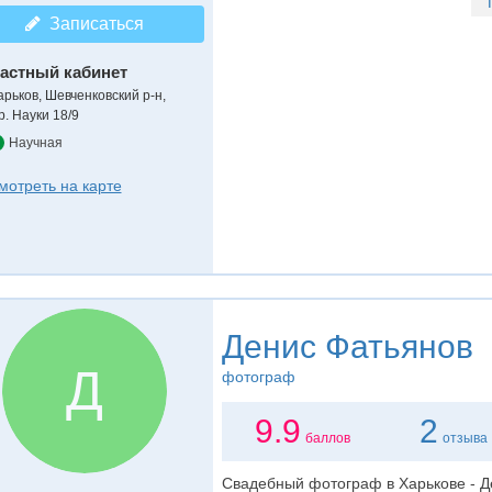
Записаться
астный кабинет
арьков, Шевченковский р-н,
р. Науки 18/9
Научная
мотреть на карте
Денис Фатьянов
Д
фотограф
9.9
2
баллов
отзыва
Свадебный фотограф в Харькове - Д