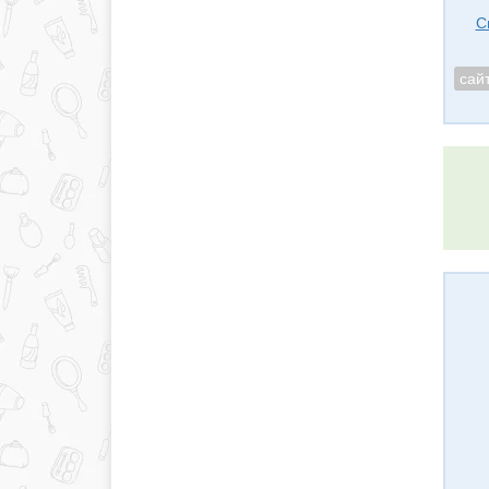
С
сай