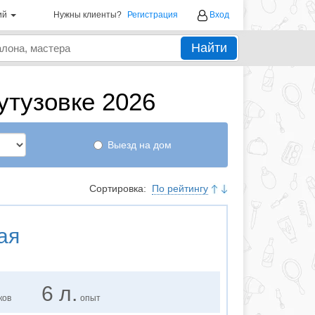
ий
Нужны клиенты?
Регистрация
Вход
Найти
тузовке 2026
Выезд на дом
Сортировка:
По рейтингу
ая
6 л.
ков
опыт