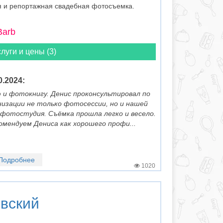
я и репортажная свадебная фотосъемка.
Barb
луги и цены (3)
0.2024:
 и фотокнигу. Денис проконсультировал по
низации не только фотосессии, но и нашей
фотостудия. Съёмка прошла легко и весело.
омендуем Дениса как хорошего профи...
Подробнее
1020
вский