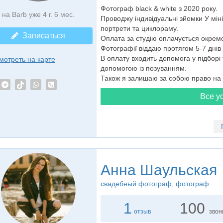
Фотограф black & white з 2020 року.
на Barb уже 4 г. 6 мес.
Проводжу індивідуальні зйомки У міні
портрети та циклораму.
Записаться
Оплата за студію оплачується окрем
Фотографії віддаю протягом 5-7 днів
В оплату входить допомога у підборі 
мотреть на карте
допомогою із позуванням.
Також я залишаю за собою право на пу
Все ус
Анна Шаульская
свадебный фотограф
, фотограф
1
100
отзыв
звон