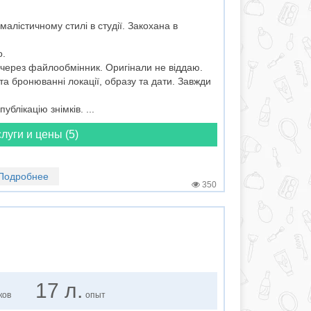
малістичному стилі в студії. Закохана в
о.
 через файлообмінник. Оригінали не віддаю.
та бронюванні локації, образу та дати. Завжди
блікацію знімків. ...
луги и цены (5)
Подробнее
350
17 л.
ков
опыт