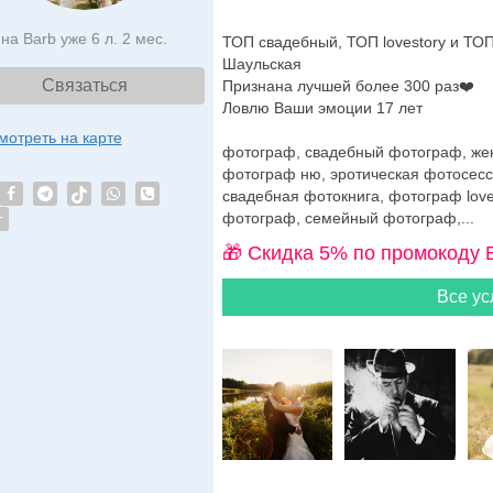
на Barb уже 6 л. 2 мес.
ТОП свадебный, ТОП lovestory и Т
Шаульская
Связаться
Признана лучшей более 300 раз❤️
Ловлю Ваши эмоции 17 лет
мотреть на карте
фотограф, свадебный фотограф, жен
фотограф ню, эротическая фотосесс
свадебная фотокнига, фотограф lov
фотограф, семейный фотограф,...
т
🎁 Cкидка 5% по промокоду 
Все ус