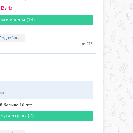
 Barb
луги и цены (13)
Подробнее
275
нок
 больше 10 лет.
луги и цены (2)