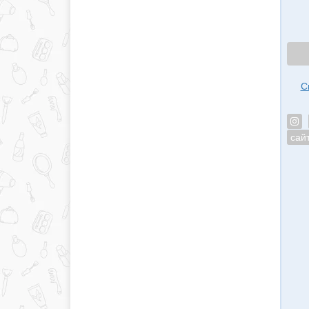
С
сай