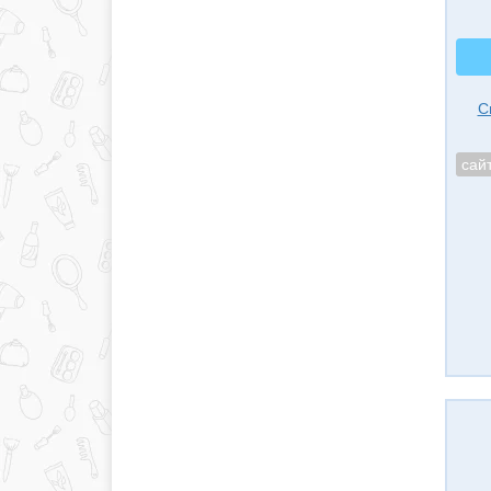
С
сай