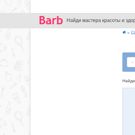
Найди мастера красоты и здо
→
С
Найде