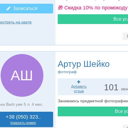
🎁 Cкидка 10% по промокоду
Записаться
Все ус
мотреть на карте
Артур Шейко
АШ
фотограф
101
Добавить
зво
отзыв
Занимаюсь предметной фотографией
на Barb уже 5 л. 4 мес.
Все ус
+38 (050) 323..
показать номер