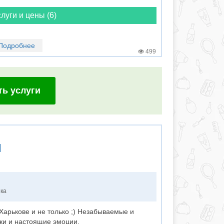
луги и цены (6)
Подробнее
499
ть услуги
я
нка
арькове и не только ;) Незабываемые и
ки и настоящие эмоции.