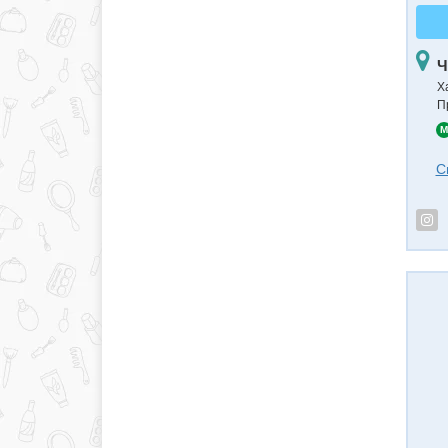
Ч
Х
П
M
С