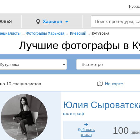
Русск
ровья
Харьков
пециалисты
→
Фотографы Харькова
→
Киевский
→
Кутузовка
Лучшие фотографы в Ку
но 10 специалистов
На карте
Юлия Сыроватск
фотограф
100
Добавить
звон
отзыв