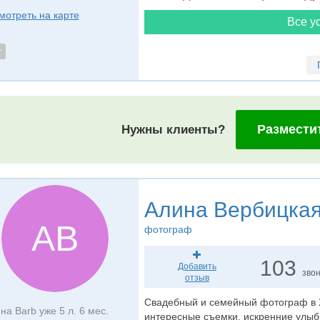
мотреть на карте
Все ус
т
Размести
Нужны клиенты?
Алина Вербицка
АВ
фотограф
103
Добавить
зво
отзыв
Свадебный и семейный фотограф в Х
на Barb уже 5 л. 6 мес.
интересные съемки, искренние улыб