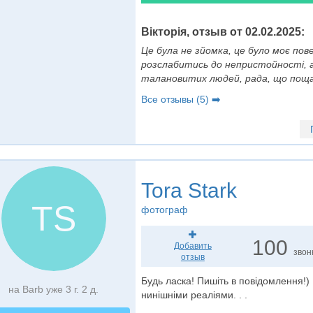
Вікторія, отзыв от 02.02.2025:
Це була не зйомка, це було моє по
розслабитись до непристойності, а
талановитих людей, рада, що пощас
Все отзывы (5) ➡️
Tora Stark
TS
фотограф
100
Добавить
звон
отзыв
Будь ласка! Пишіть в повідомлення!) 
на Barb уже 3 г. 2 д.
нинішніми реаліями. . .