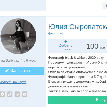
Юлия Сыроватск
фотограф
100
Добавить
звон
отзыв
Фотограф black & white з 2020 року.
на Barb уже 4 г. 6 мес.
Проводжу індивідуальні зйомки У міні
портрети та циклораму.
Записаться
Оплата за студію оплачується окрем
Фотографії віддаю протягом 5-7 днів
В оплату входить допомога у підборі 
мотреть на карте
допомогою із позуванням.
Також я залишаю за собою право на пу
Все ус