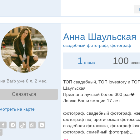
Анна Шаульская
свадебный фотограф
, фотограф
1
100
отзыв
звон
на Barb уже 6 л. 2 мес.
ТОП свадебный, ТОП lovestory и Т
Шаульская
Связаться
Признана лучшей более 300 раз❤️
Ловлю Ваши эмоции 17 лет
мотреть на карте
фотограф, свадебный фотограф, жен
фотограф ню, эротическая фотосесс
свадебная фотокнига, фотограф lov
фотограф, семейный фотограф,...
т