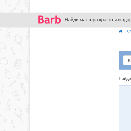
Найди мастера красоты и здо
→
С
Найде