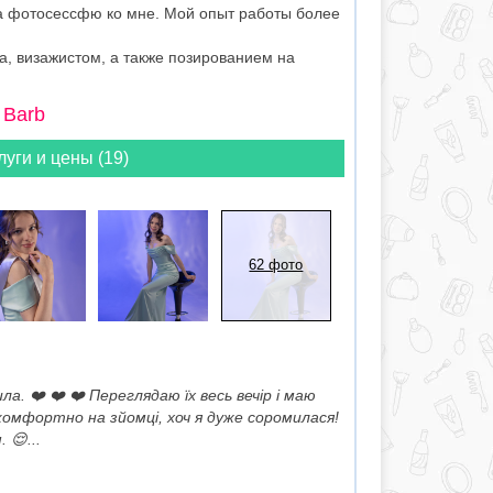
на фотосессфю ко мне. Мой опыт работы более
а, визажистом, а также позированием на
 Barb
луги и цены (19)
62 фото
а. ❤️ ❤️ ❤️ Переглядаю їх весь вечір і маю
 комфортно на зйомці, хоч я дуже соромилася!
 😌...