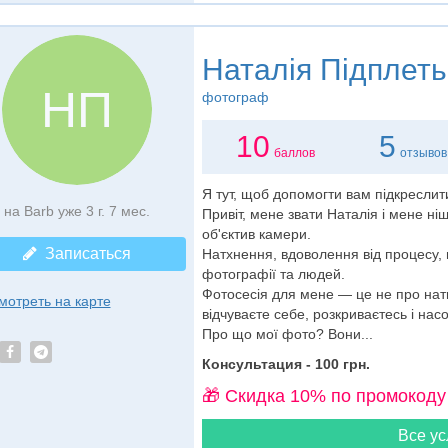
Наталія Підплеть
НП
фотограф
10
5
баллов
отзывов
Я тут, щоб допомогти вам підкреслит
на Barb уже 3 г. 7 мес.
Привіт, мене звати Наталія і мене ні
об'єктив камери.
Записаться
Натхнення, вдоволення від процесу, ві
фотографії та людей.
Фотосесія для мене — це не про нати
мотреть на карте
відчуваєте себе, розкриваєтесь і нас
Про що мої фото? Вони...
Консультация - 100 грн.
🎁 Cкидка 10% по промокоду
Все ус