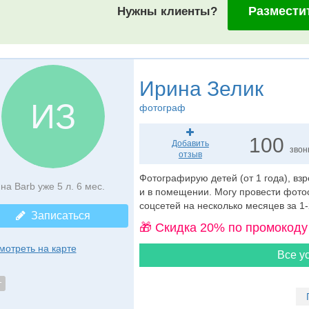
Размести
Нужны клиенты?
Ирина Зелик
ИЗ
фотограф
100
Добавить
звон
отзыв
Фотографирую детей (от 1 года), вз
на Barb уже 5 л. 6 мес.
и в помещении. Могу провести фотос
соцсетей на несколько месяцев за 1-
Записаться
🎁 Cкидка 20% по промокоду
мотреть на карте
Все ус
т