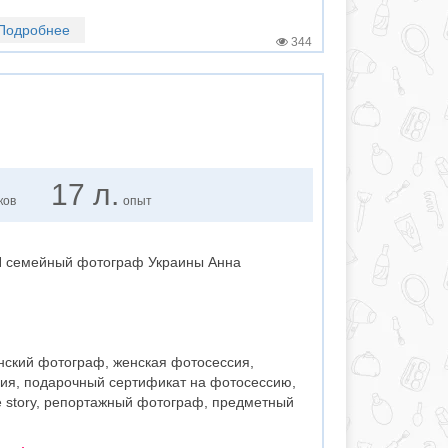
Подробнее
344
17 л.
ков
опыт
ОП семейный фотограф Украины Анна
ский фотограф, женская фотосессия,
ия, подарочный сертификат на фотосессию,
e story, репортажный фотограф, предметный