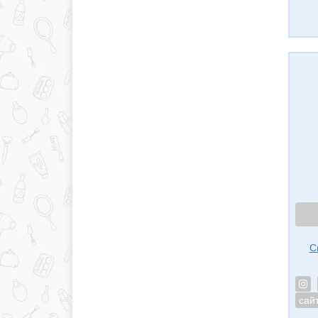
С
сай