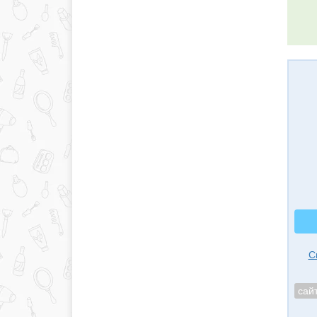
С
сай