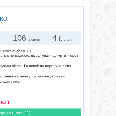
ко
106
4 г.
звонков
опыт
и вашу особливість.
що так не надихає, як відчувати це життя через
дгуки після - і я повністю поринула в світ
скання на кнопку, це момент, коли ви
олоджуєтесь.
 Barb
луги и цены (11)