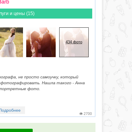
Barb
луги и цены (15)
434 фото
ографа, не просто самоучку, который
 фотографировать. Нашла такого - Анна
е портретные фото.
Подробнее
2700