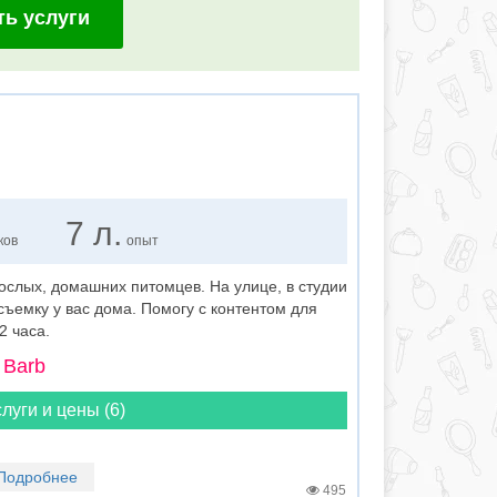
ть услуги
7 л.
ков
опыт
рослых, домашних питомцев. На улице, в студии
ъемку у вас дома. Помогу с контентом для
2 часа.
 Barb
луги и цены (6)
Подробнее
495