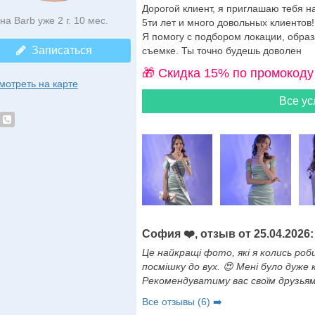
Дорогой клиент, я приглашаю тебя 
на Barb уже 2 г. 10 мес.
5ти лет и много довольных клиентов!
Я помогу с подбором локации, образ
Записаться
съемке. Ты точно будешь доволен
🎁 Cкидка 15% по промокоду
мотреть на карте
Все ус
София ❤️, отзыв от 25.04.2026:
Це найкращі фото, які я колись робил
посмішку до вух. 😍 Мені було дуже
Рекомендуватиму вас своїм друзьям.
Все отзывы (6) ➡️