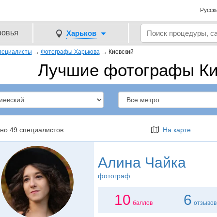
Русск
ровья
Харьков
пециалисты
→
Фотографы Харькова
→
Киевский
Лучшие фотографы Ки
но 49 специалистов
На карте
Алина Чайка
фотограф
10
6
баллов
отзывов