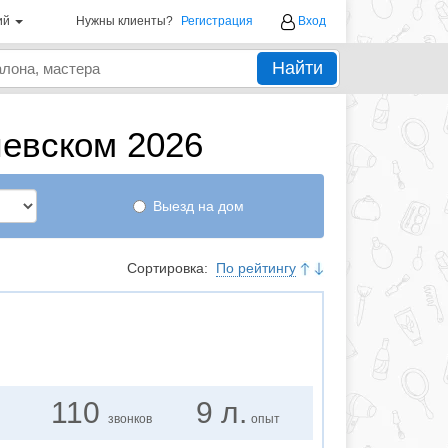
ий
Нужны клиенты?
Регистрация
Вход
Найти
евском 2026
Выезд на дом
Сортировка:
По рейтингу
110
9 л.
звонков
опыт