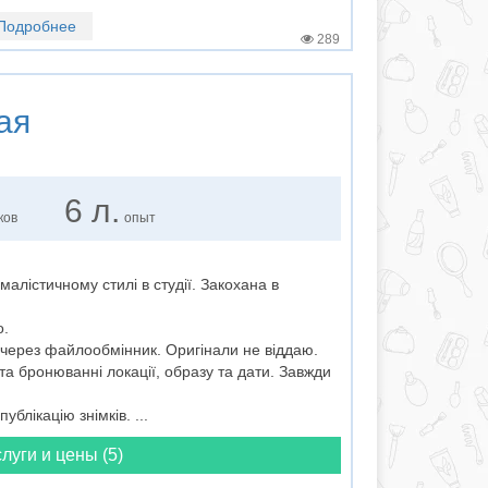
Подробнее
289
ая
6 л.
ков
опыт
малістичному стилі в студії. Закохана в
о.
 через файлообмінник. Оригінали не віддаю.
та бронюванні локації, образу та дати. Завжди
блікацію знімків. ...
луги и цены (5)