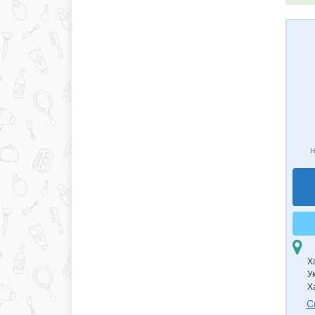
н
Х
У
Х
С