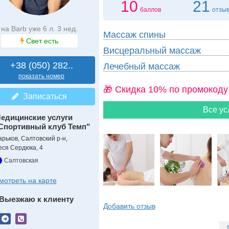
10
21
баллов
отзы
на Barb уже 6 л. 3 нед.
Массаж спины
Свет есть
Висцеральный массаж
+38 (050) 282..
Лечебный массаж
показать номер
🎁 Cкидка 10% по промокоду
Записаться
Все ус
едицинские услуги
Спортивный клуб Темп"
арьков, Салтовский р-н,
еся Сердюка, 4
Салтовская
мотреть на карте
Выезжаю к клиенту
Добавить отзыв