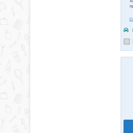
Х
п
С