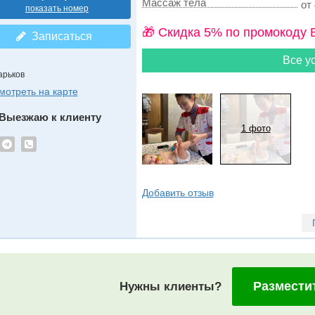
Массаж тела
от 
показать номер
🎁 Cкидка 5% по промокоду 
Записаться
Все ус
арьков
мотреть на карте
Выезжаю к клиенту
1 фото
Добавить отзыв
Размести
Нужны клиенты?