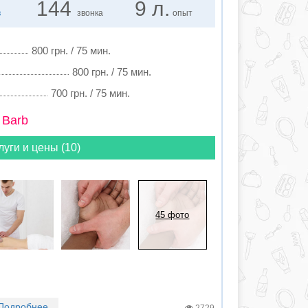
144
9 л.
в
звонка
опыт
800 грн. / 75 мин.
800 грн. / 75 мин.
700 грн. / 75 мин.
 Barb
луги и цены (10)
45 фото
Подробнее