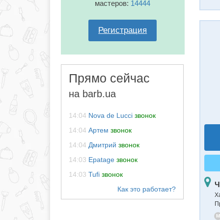
мастеров:
14444
Регистрация
Прямо сейчас
на barb.ua
14:04
Nova de Lucci
звонок
14:04
Артем
звонок
14:04
Дмитрий
звонок
14:03
Epatage
звонок
14:03
Tufi
звонок
Ч
Х
П
M