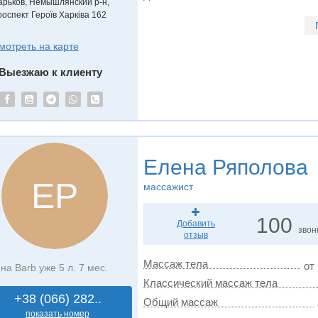
арьков, Немышлянский р-н,
роспект Героїв Харківа 162
мотреть на карте
Выезжаю к клиенту
Елена Ряполова
ЕР
массажист
100
Добавить
звон
отзыв
Массаж тела
от 
на Barb уже 5 л. 7 мес.
Классический массаж тела
+38 (066) 282..
Общий массаж
показать номер