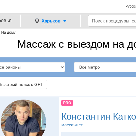
Русск
ровья
Харьков
→
На дому
Массаж с выездом на д
ыстрый поиск с GPT
PRO
Константин Катк
массажист