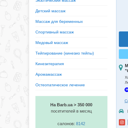
Экзотический массаж
Детский массаж
Массаж для беременных
Спортивный массаж
Медовый массаж
Тейпирование (кинезио тейпы)
Кинезитерапия
М
"
Аромамассаж
Х
Л
Остеопатическое лечение
M
С
На Barb.ua > 350 000
посетителей в месяц
салонов:
8142