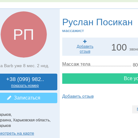
Руслан Посикан
РП
массажист
100
Добавить
звон
отзыв
Массаж тела
80
а Barb уже 8 мес. 2 нед.
Все ус
+38 (099) 982..
показать номер
Добавить отзыв
Записаться
арьков,
краина, Харьковская область,
арьков
мотреть на карте