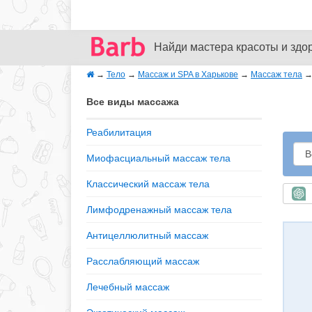
Найди мастера красоты и здо
→
Тело
→
Массаж и SPA в Харькове
→
Массаж тела
Все виды массажа
Реабилитация
Миофасциальный массаж тела
Классический массаж тела
Б
Лимфодренажный массаж тела
Антицеллюлитный массаж
Расслабляющий массаж
Лечебный массаж