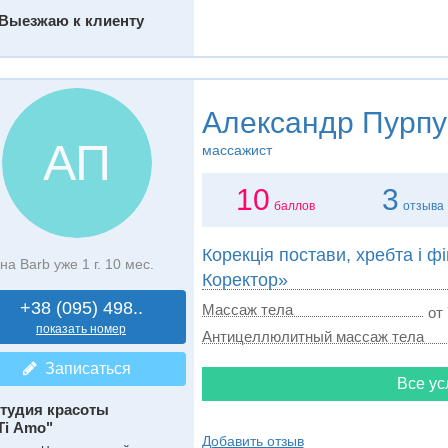
Выезжаю к клиенту
Александр Пурпу
АП
массажист
10
3
баллов
отзыва
Корекція постави, хребта і ф
на Barb уже 1 г. 10 мес.
Коректор»
+38 (095) 498..
Массаж тела
от 
показать номер
Антицеллюлитный массаж тела
Записаться
Все ус
тудия красоты
Ті Amo"
Добавить отзыв