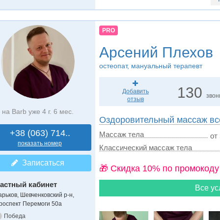
PRO
Арсений Плехов
остеопат, мануальный терапевт
130
Добавить
звон
отзыв
на Barb уже 4 г. 6 мес.
Оздоровительный массаж все
+38 (063) 714..
Массаж тела
от 
показать номер
Классический массаж тела
Записаться
🎁 Cкидка 10% по промокоду
астный кабинет
Все ус
арьков, Шевченковский р-н,
роспект Перемоги 50а
Победа