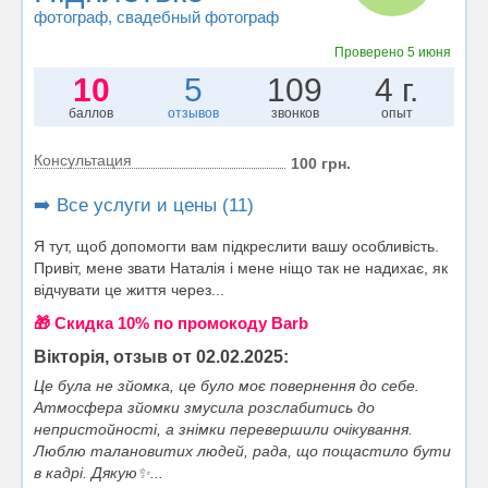
фотограф
, свадебный фотограф
Проверено
5 июня
10
5
109
4 г.
баллов
отзывов
звонков
опыт
Консультация
100 грн.
➡️ Все услуги и цены (11)
Я тут, щоб допомогти вам підкреслити вашу особливість.
Привіт, мене звати Наталія і мене ніщо так не надихає, як
відчувати це життя через...
🎁 Cкидка 10% по промокоду Barb
Вікторія, отзыв от 02.02.2025:
Це була не зйомка, це було моє повернення до себе.
Атмосфера зйомки змусила розслабитись до
непристойності, а знімки перевершили очікування.
Люблю талановитих людей, рада, що пощастило бути
в кадрі. Дякую✨...