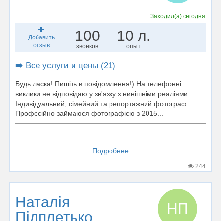
Заходил(а)
сегодня
100
10 л.
Добавить
отзыв
звонков
опыт
➡️ Все услуги и цены (21)
Будь ласка! Пишіть в повідомлення!) На телефонні
виклики не відповідаю у зв'язку з нинішніми реаліями. . .
Індивідуальний, сімейний та репортажний фотограф.
Професійно займаюся фотографією з 2015...
Подробнее
244
Наталія
НП
Підплетько