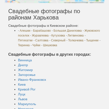
Свадебные фотографы по
районам Харькова
Свадебные фотографы в Киевском районе:
-
Алешки
-
Барабашово
-
Большая Даниловка
-
Жуковского
поселок
-
Журавлевка
-
Кутузовка
-
Литвиновка
-
Пятихатки
-
Салтовка
-
Северный
-
Толкачевка
-
Тыщенки
-
Тюринка
-
Чуйки
-
Шишковка
Свадебные фотографы в других городах:
Винница
Днепр
Житомир
Запорожье
Ивано-Франковск
Киев
Кривой Рог
Луцк
Львов
Мариуполь
Николаев