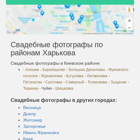
Свадебные фотографы по
районам Харькова
Свадебные фотографы в Киевском районе:
-
Алешки
-
Барабашово
-
Большая Даниловка
-
Жуковского
поселок
-
Журавлевка
-
Кутузовка
-
Литвиновка
-
Пятихатки
-
Салтовка
-
Северный
-
Толкачевка
-
Тыщенки
-
Тюринка
- Чуйки
-
Шишковка
Свадебные фотографы в других городах:
Винница
Днепр
Житомир
Запорожье
Ивано-Франковск
Киев