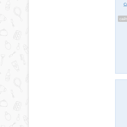
С
сай