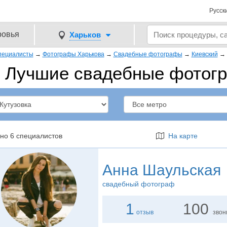
Русск
ровья
Харьков
пециалисты
→
Фотографы Харькова
→
Свадебные фотографы
→
Киевский
→
Лучшие свадебные фотогр
но 6 специалистов
На карте
Анна Шаульская
свадебный фотограф
1
100
отзыв
звон