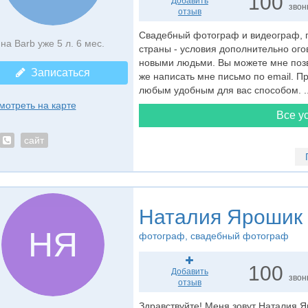
100
Добавить
звон
отзыв
Свадебный фотограф и видеограф, г.
на Barb уже 5 л. 6 мес.
страны - условия дополнительно ого
новыми людьми. Вы можете мне позво
Записаться
же написать мне письмо по email. П
любым удобным для вас способом. ..
мотреть на карте
Все ус
сайт
Наталия Ярошик
НЯ
фотограф
, свадебный фотограф
100
Добавить
звон
отзыв
Здравствуйте! Меня зовут Наталия 