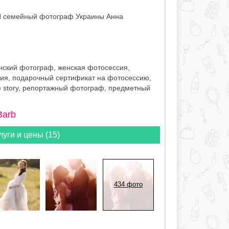
ОП семейный фотограф Украины Анна
ский фотограф, женская фотосессия,
ия, подарочный сертификат на фотосессию,
e story, репортажный фотограф, предметный
Barb
луги и цены (15)
434 фото