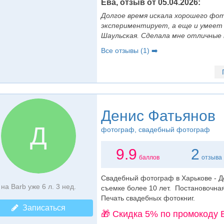
Ева, отзыв от 05.04.2026:
Долгое время искала хорошего фот
экспериментирует, а еще и умеет
Шаульская. Сделала мне отличны
Все отзывы (1) ➡️
Денис Фатьянов
Д
фотограф
, свадебный фотограф
9.9
2
баллов
отзыва
Свадебный фотограф в Харькове - Д
на Barb уже 6 л. 3 нед.
cъемке более 10 лет. Постановочна
Печать свадебных фотокниг.
Записаться
🎁 Cкидка 5% по промокоду 