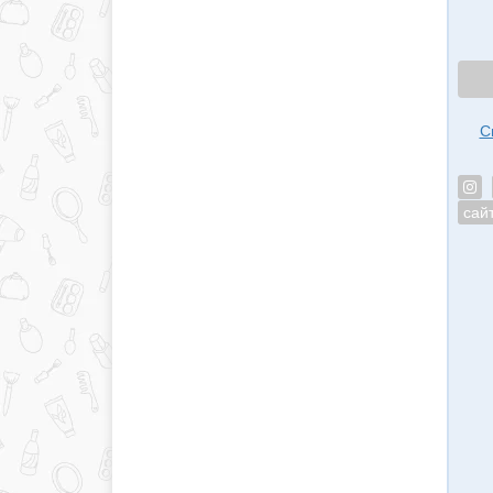
С
сай