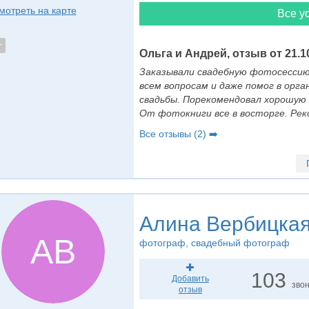
мотреть на карте
Все ус
т
Ольга и Андрей, отзыв от 21.1
Заказывали свадебную фотосессию
всем вопросам и даже помог в орга
свадьбы. Порекомендовал хорошую 
От фотокниги все в восторге. Рек
Все отзывы (2) ➡️
Алина Вербицка
АВ
фотограф
, свадебный фотограф
103
Добавить
зво
отзыв