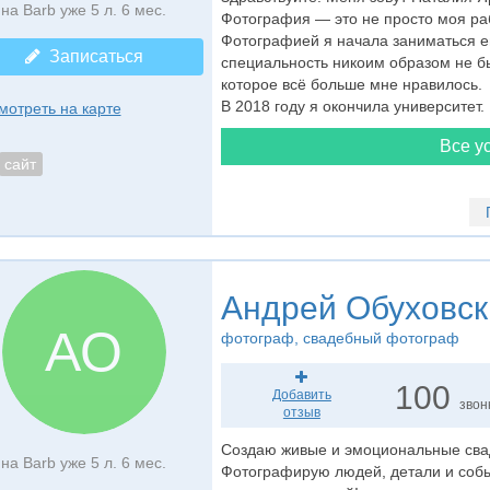
на Barb уже 5 л. 6 мес.
Фотография — это не просто моя раб
Фотографией я начала заниматься е
Записаться
специальность никоим образом не бы
которое всё больше мне нравилось.
В 2018 году я окончила университет. И
мотреть на карте
Все ус
сайт
Андрей Обуховск
АО
фотограф
, свадебный фотограф
100
Добавить
звон
отзыв
Создаю живые и эмоциональные свад
на Barb уже 5 л. 6 мес.
Фотографирую людей, детали и собы