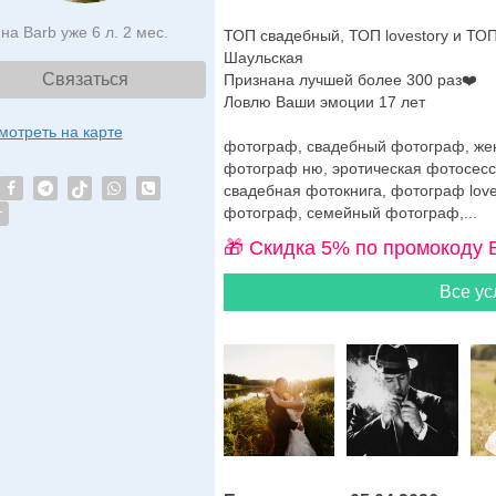
на Barb уже 6 л. 2 мес.
ТОП свадебный, ТОП lovestory и Т
Шаульская
Связаться
Признана лучшей более 300 раз❤️
Ловлю Ваши эмоции 17 лет
мотреть на карте
фотограф, свадебный фотограф, жен
фотограф ню, эротическая фотосесс
свадебная фотокнига, фотограф lov
фотограф, семейный фотограф,...
т
🎁 Cкидка 5% по промокоду 
Все ус