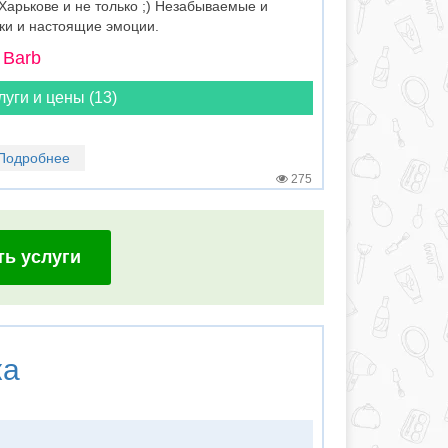
арькове и не только ;) Незабываемые и
ки и настоящие эмоции.
 Barb
луги и цены (13)
Подробнее
275
ть услуги
ка