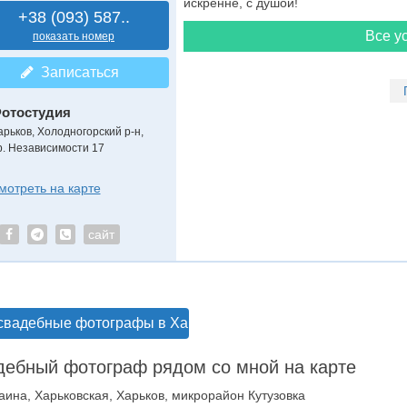
искренне, с душой!
+38 (093) 587..
Все ус
показать номер
Записаться
отостудия
арьков, Холодногорский р-н,
р. Независимости 17
мотреть на карте
сайт
свадебные фотографы в Харькове
ебный фотограф рядом со мной на карте
аина, Харьковская, Харьков, микрорайон Кутузовка