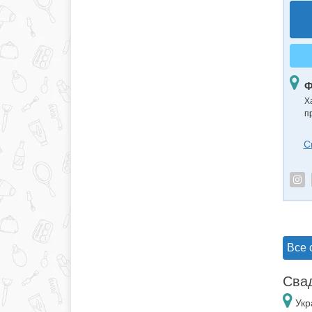
Ф
Х
п
С
Все 
Свад
Укр