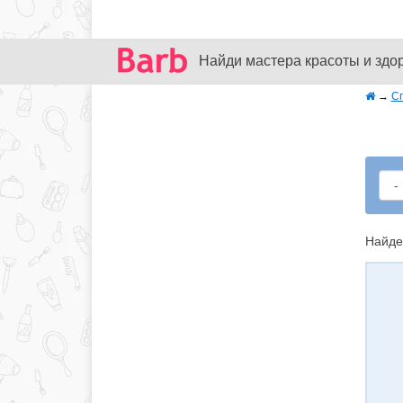
Найди мастера красоты и здо
→
С
Найде