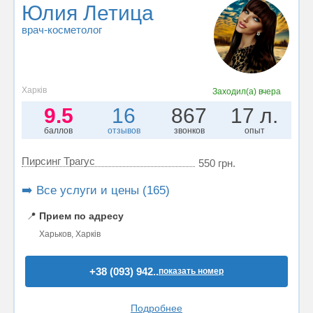
Юлия Летица
врач-косметолог
Харків
Заходил(а)
вчера
9.5
16
867
17 л.
баллов
отзывов
звонков
опыт
Пирсинг Трагус
550 грн.
➡️ Все услуги и цены (165)
📍
Прием по адресу
Харьков, Харків
+38 (093) 942..
показать номер
Подробнее