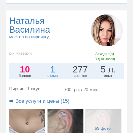
Наталья
Василина
мастер по пирсингу
р-н. Киевский
Заходил(а)
3 дня назад
10
1
277
5 л.
баллов
отзыв
звонков
опыт
Пирсинг Трагус
700 грн. / 20 мин.
➡️ Все услуги и цены (15)
69 фото