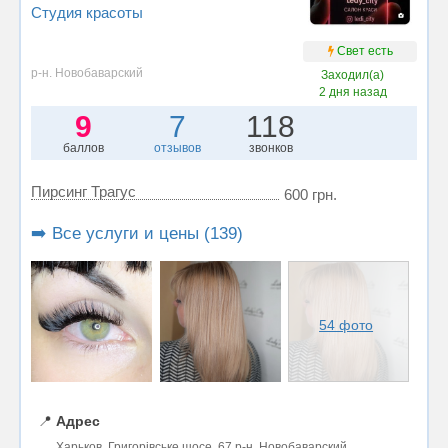
Студия красоты
Свет есть
р-н. Новобаварский
Заходил(а)
2 дня назад
9
7
118
баллов
отзывов
звонков
Пирсинг Трагус
600 грн.
➡️ Все услуги и цены (139)
54 фото
📍
Адрес
Харьков, Григорівське шосе, 67 р-н. Новобаварский