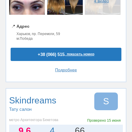
4 видео
📍
Адрес
Харьков, пр. Перемоги, 59
м.Победа
+38 (066) 515..
показать номер
Подробнее
Skindreams
S
Тату салон
метро Архитектора Бекетова
Проверено
15 июня
9.6
4
66