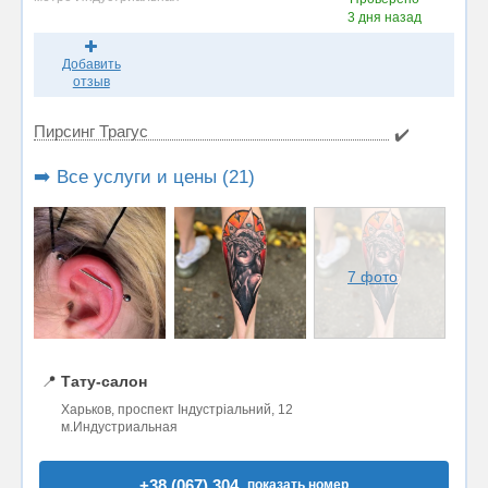
3 дня назад
Добавить
отзыв
Пирсинг Трагус
✔️
➡️ Все услуги и цены (21)
7 фото
📍
Тату-салон
Харьков, проспект Індустріальний, 12
м.Индустриальная
+38 (067) 304..
показать номер