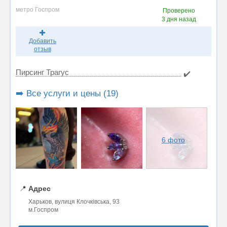
метро Госпром
Проверено
3 дня назад
Добавить
отзыв
Пирсинг Трагус
✔️
➡️ Все услуги и цены (19)
6 фото
📍
Адрес
Харьков, вулиця Клочківська, 93
м.Госпром