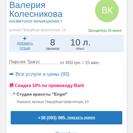
Валерия
ВК
Колесникова
косметолог-инъекционист
вулиця Гвардійців-Широнінців, 14
Заходил(а)
26 июня
8
10 л.
Добавить
отзыв
звонков
опыт
Пирсинг Трагус
от 650 грн. / 15 мин.
➡️ Все услуги и цены (93)
🎁 Cкидка 10% по промокоду Barb
📍
Студия красоты "Engel"
Харьков, вулиця Гвардійців-Широнінців, 14
+38 (093) 985..
показать номер