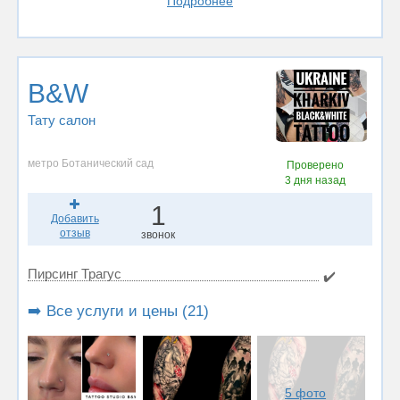
Подробнее
B&W
Тату салон
метро Ботанический сад
Проверено
3 дня назад
1
Добавить
отзыв
звонок
Пирсинг Трагус
✔️
➡️ Все услуги и цены (21)
5 фото