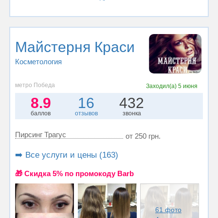
Майстерня Краси
Косметология
метро Победа
Заходил(а)
5 июня
8.9
16
432
баллов
отзывов
звонка
Пирсинг Трагус
от 250 грн.
➡️ Все услуги и цены (163)
🎁 Cкидка 5% по промокоду Barb
61 фото