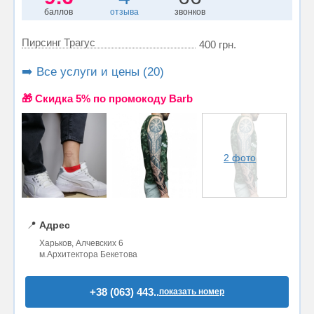
баллов
отзыва
звонков
Пирсинг Трагус
400 грн.
➡️ Все услуги и цены (20)
🎁 Cкидка 5% по промокоду Barb
2 фото
📍
Адрес
Харьков, Алчевских 6
м.Архитектора Бекетова
+38 (063) 443..
показать номер