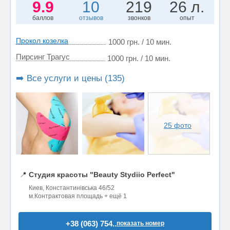
9.9
10
219
26 л.
баллов
отзывов
звонков
опыт
Прокол козелка
1000 грн. / 10 мин.
Пирсинг Трагус
1000 грн. / 10 мин.
➡️ Все услуги и цены (135)
25 фото
📍
Студия красоты "Beauty Stydiio Perfect"
Киев, Константинівська 46/52
м.Контрактовая площадь + ещё 1
+38 (063) 754..
показать номер