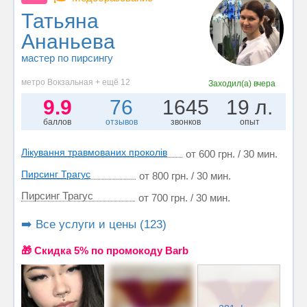
Татьяна
Ананьева
мастер по пирсингу
метро Вокзальная + ещё 12
Заходил(а)
вчера
9.9
76
1645
19 л.
баллов
отзывов
звонков
опыт
Лікування травмованих проколів
от 600 грн. / 30 мин.
Пирсинг Трагус
от 800 грн. / 30 мин.
Пирсинг Трагус
от 700 грн. / 30 мин.
➡️ Все услуги и цены (123)
🎁 Cкидка 5% по промокоду Barb