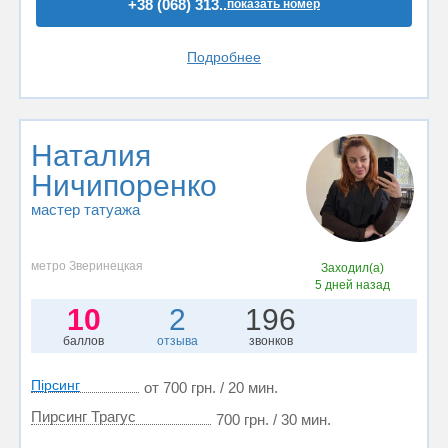
+38 (068) 313..
показать номер
Подробнее
Наталия
Ничипоренко
мастер татуажа
метро Зверинецкая
Заходил(а)
5 дней назад
10
2
196
баллов
отзыва
звонков
Пірсинг
от 700 грн. / 20 мин.
Пирсинг Трагус
700 грн. / 30 мин.