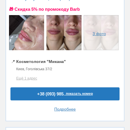
🎁 Cкидка 5% по промокоду Barb
3 фото
📍
Косметология "Микана"
Киев, Гоголівська 37/2
Ещё 1 адрес
+38 (093) 985..
показать номер
Подробнее