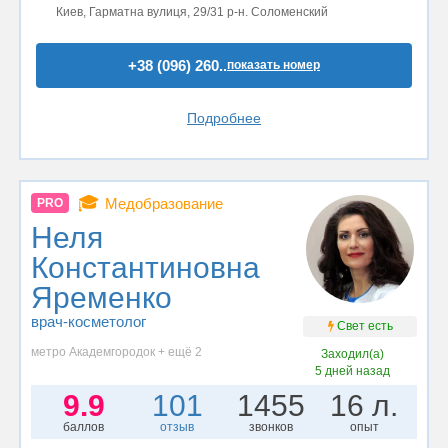
Киев, Гарматна вулиця, 29/31 р-н. Соломенский
+38 (096) 260..
показать номер
Подробнее
🎓
Медобразование
PRO
Неля
Константиновна
Яременко
врач-косметолог
Свет есть
метро Академгородок + ещё 2
Заходил(а)
5 дней назад
9.9
101
1455
16 л.
баллов
отзыв
звонков
опыт