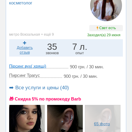
косметолог
Свет есть
метро Вокзальная + ещё 9
Заходил(а)
29 июня
35
7 л.
Добавить
отзыв
звонков
опыт
Пірсинг вух( хрящі)
900 грн. / 30 мин.
Пирсинг Трагус
900 грн. / 30 мин.
➡️ Все услуги и цены (40)
🎁 Cкидка 5% по промокоду Barb
65 фото