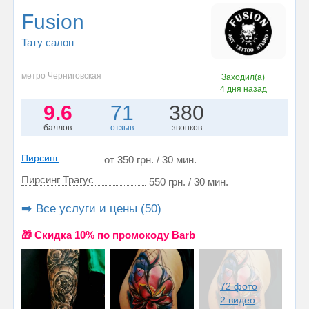
Fusion
Тату салон
метро Черниговская
Заходил(а)
4 дня назад
9.6
71
380
баллов
отзыв
звонков
Пирсинг
от 350 грн. / 30 мин.
Пирсинг Трагус
550 грн. / 30 мин.
➡️ Все услуги и цены (50)
🎁 Cкидка 10% по промокоду Barb
72 фото
2 видео