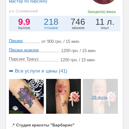
мастер по пирсингу
р-н. Соломенский
Заходил(а)
вчера
9.9
218
746
11 л.
баллов
отзывов
звонков
опыт
Пірсинг
от 900 грн. / 15 мин.
Пірсинг козелок
1200 грн. / 15 мин.
Пирсинг Трагус
1200 грн. / 15 мин.
➡️ Все услуги и цены (41)
28 фото
📍
Студия красоты "Барбарис"