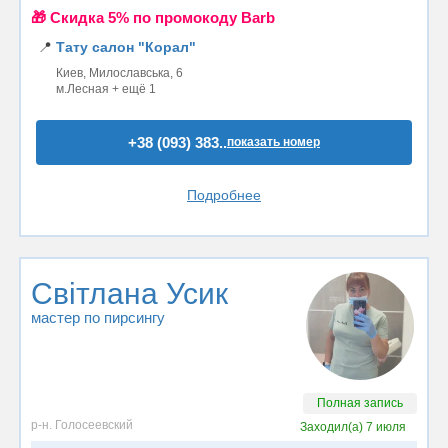
🎁 Cкидка 5% по промокоду Barb
📍
Тату салон "Корал"
Киев, Милославська, 6
м.Лесная + ещё 1
+38 (093) 383..
показать номер
Подробнее
Світлана Усик
мастер по пирсингу
Полная запись
р-н. Голосеевский
Заходил(а)
7 июля