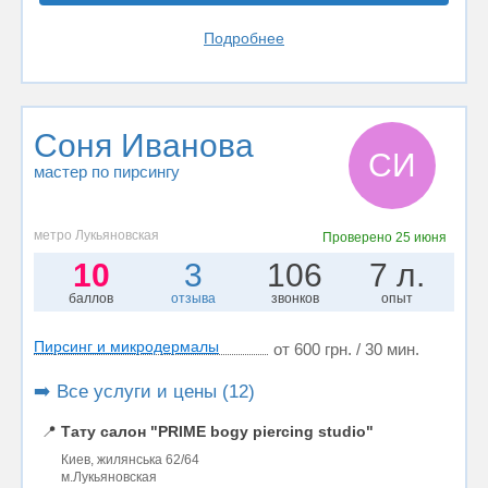
Подробнее
Соня Иванова
СИ
мастер по пирсингу
метро Лукьяновская
Проверено
25 июня
10
3
106
7 л.
баллов
отзыва
звонков
опыт
Пирсинг и микродермалы
от 600 грн. / 30 мин.
➡️ Все услуги и цены (12)
📍
Тату салон "PRIME bogy piercing studio"
Киев, жилянська 62/64
м.Лукьяновская