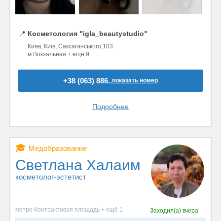
📍
Косметология "igla_beautystudio"
Киев, Київ, Саксаганського,103
м.Вокзальная + ещё 9
+38 (063) 886..
показать номер
Подробнее
🎓
Медобразование
Светлана Халаим
косметолог-эстетист
метро Контрактовая площадь + ещё 1
Заходил(а)
вчера