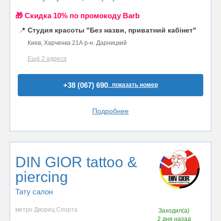
🎁 Cкидка 10% по промокоду Barb
📍
Студия красоты "Без назви, приватний кабінет"
Киев, Харченка 21А р-н. Дарницкий
Ещё 2 адреса
+38 (067) 690..
показать номер
Подробнее
DIN GIOR tattoo &
piercing
Тату салон
метро Дворец Спорта
Заходил(а)
2 дня назад