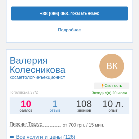
+38 (066) 053..
показать номер
Подробнее
Валерия
ВК
Колесникова
косметолог-инъекционист
Свет есть
Гоголівська 37/2
Заходил(а)
20 июля
10
1
108
10 л.
баллов
отзыв
звонков
опыт
Пирсинг Трагус
от 700 грн. / 15 мин.
➡️ Все услуги и цены (126)