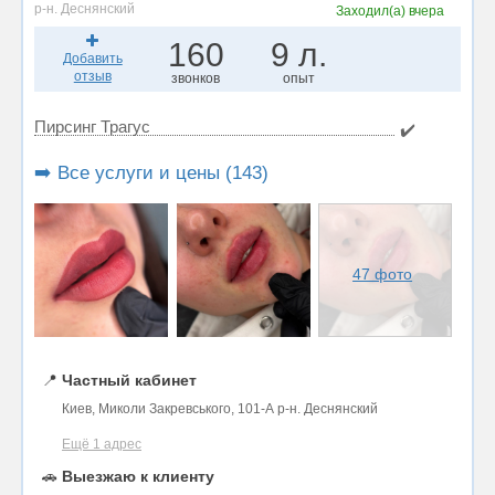
р-н. Деснянский
Заходил(а)
вчера
160
9 л.
Добавить
отзыв
звонков
опыт
Пирсинг Трагус
✔️
➡️ Все услуги и цены (143)
47 фото
📍
Частный кабинет
Киев, Миколи Закревського, 101-А р-н. Деснянский
Ещё 1 адрес
🚗
Выезжаю к клиенту