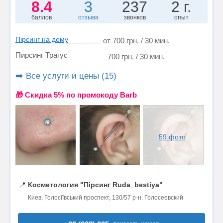
8.4
3
237
2 г.
баллов
отзыва
звонков
опыт
Пірсинг на дому
от 700 грн. / 30 мин.
Пирсинг Трагус
700 грн. / 30 мин.
➡️ Все услуги и цены (15)
🎁 Cкидка 5% по промокоду Barb
59 фото
📍
Косметология "Пірсинг Ruda_bestiya"
Киев, Голосіївський проспект, 130/57 р-н. Голосеевский