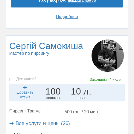
+38 (068) 025..
показать номер
Подробнее
Сергій Самокиша
мастер по пирсингу
р-н. Деснянский
Заходил(а)
4 июля
100
10 л.
Добавить
отзыв
звонков
опыт
Пирсинг Трагус
500 грн. / 20 мин.
➡️ Все услуги и цены (26)