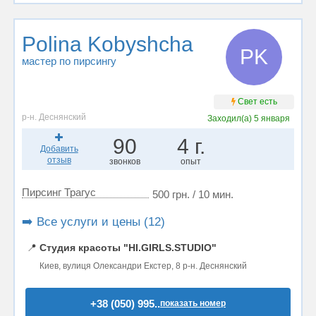
Polina Kobyshcha
PK
мастер по пирсингу
Свет есть
р-н. Деснянский
Заходил(а)
5 января
90
4 г.
Добавить
отзыв
звонков
опыт
Пирсинг Трагус
500 грн. / 10 мин.
➡️ Все услуги и цены (12)
📍
Студия красоты "HI.GIRLS.STUDIO"
Киев, вулиця Олександри Екстер, 8 р-н. Деснянский
+38 (050) 995..
показать номер