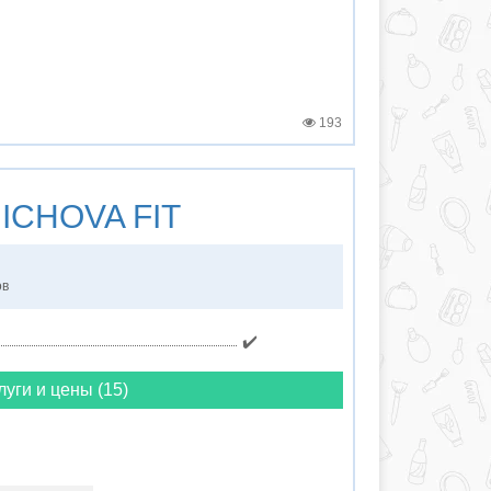
193
ICHOVA FIT
ов
✔️
луги и цены (15)