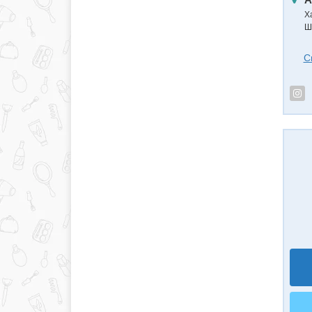
Х
Ш
С