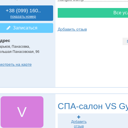
+38 (099) 160..
Все ус
показать номер
Записаться
Добавить отзыв
дрес
арьков, Панасовка
,
ольшая Панасовская, 96
мотреть на карте
СПА-салон
VS G
V
Добавить
отзыв