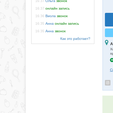
16:37
Ольга
звонок
16:37
онлайн запись
16:36
Виола
звонок
16:35
Анна
онлайн запись
16:35
Анна
звонок
А
Х
п
M
С