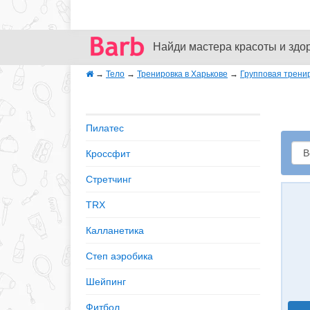
Найди мастера красоты и здо
→
Тело
→
Тренировка в Харькове
→
Групповая трени
Пилатес
Кроссфит
Стретчинг
TRX
Калланетика
Степ аэробика
Шейпинг
Фитбол