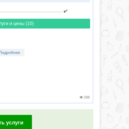
✔️
луги и цены (10)
Подробнее
288
ть услуги