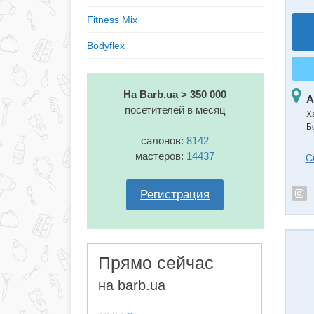
Fitness Mix
Bodyflex
На Barb.ua > 350 000
А
посетителей в месяц
Х
Б
салонов:
8142
мастеров:
14437
С
Регистрация
Прямо сейчас
на barb.ua