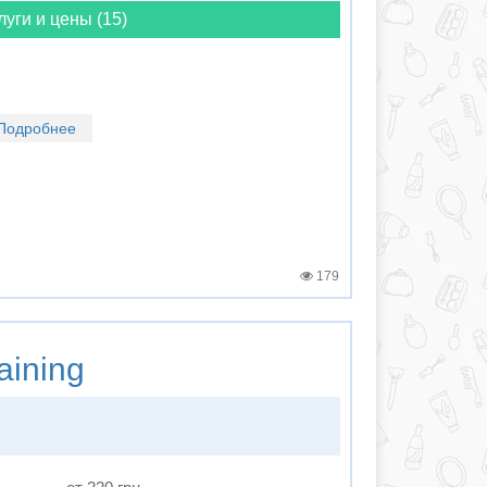
луги и цены (15)
Подробнее
179
aining