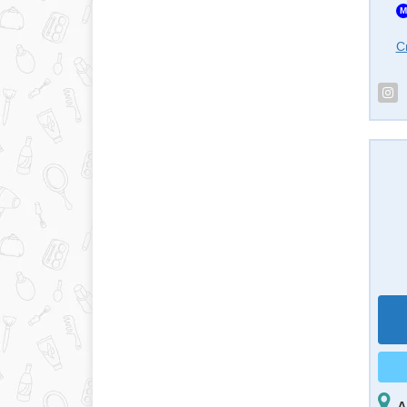
M
С
А