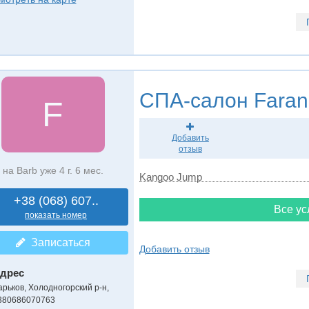
СПА-салон
Faran
F
Добавить
отзыв
на Barb уже 4 г. 6 мес.
Kangoo Jump
+38 (068) 607..
Все ус
показать номер
Записаться
Добавить отзыв
дрес
арьков, Холодногорский р-н
,
380686070763