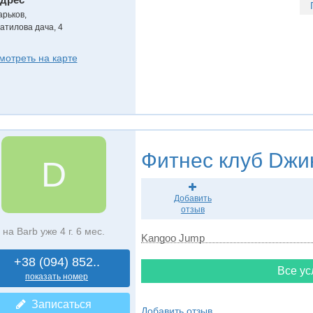
арьков
,
атилова дача, 4
мотреть на карте
Фитнес клуб
Dжи
D
Добавить
отзыв
на Barb уже 4 г. 6 мес.
Kangoo Jump
+38 (094) 852..
Все ус
показать номер
Записаться
Добавить отзыв