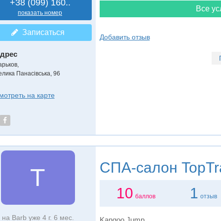
+38 (099) 160..
Все ус
показать номер
Записаться
Добавить отзыв
дрес
арьков
,
елика Панасівська, 96
мотреть на карте
СПА-салон
TopTr
T
10
1
баллов
отзыв
на Barb уже 4 г. 6 мес.
Kangoo Jump