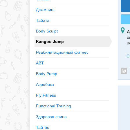
Джампинг
Табата
Body Sculpt
А
Х
Kangoo Jump
В
Реабилитационный фитнес
С
ABT
Body Pump
Аэробика
Fly Fitness
Functional Training
Здоровая спина
Тай-Бо