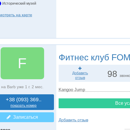
Исторический музей
мотреть на карте
Фитнес клуб
FOM
F
98
Добавить
звонк
отзыв
на Barb уже 1 г. 2 мес.
Kangoo Jump
+38 (093) 369..
Все ус
показать номер
Записаться
Добавить отзыв
дрес