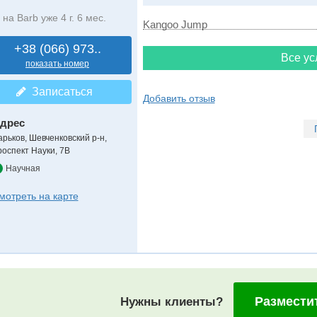
на Barb уже 4 г. 6 мес.
Kangoo Jump
+38 (066) 973..
Все ус
показать номер
Записаться
Добавить отзыв
дрес
арьков, Шевченковский р-н
,
роспект Науки, 7В
Научная
мотреть на карте
Размести
Нужны клиенты?