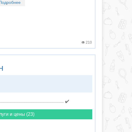
Подробнее
210
н
✔️
луги и цены (23)