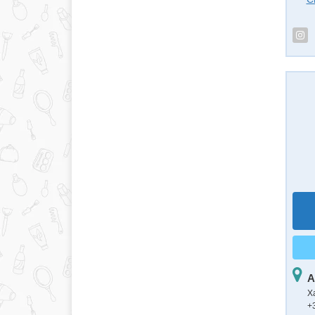
А
Х
+