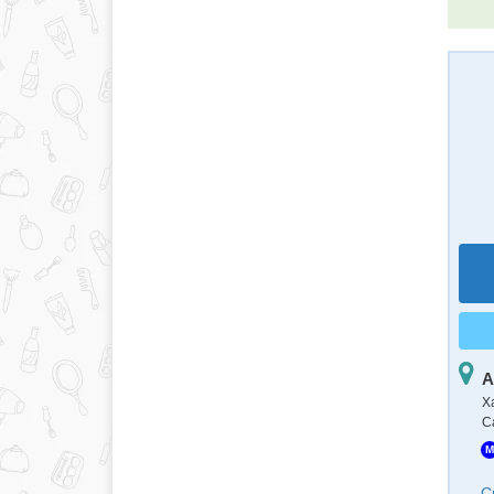
А
Х
С
M
С