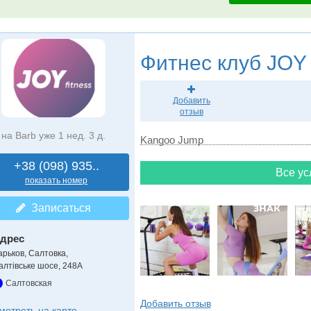
Фитнес клуб
JOY 
Добавить
отзыв
на Barb уже 1 нед. 3 д.
Kangoo Jump
+38 (098) 935..
Все ус
показать номер
Записаться
дрес
арьков, Салтовка
,
алтівське шосе, 248А
Салтовская
Добавить отзыв
мотреть на карте