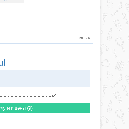
174
ul
✔️
луги и цены (9)