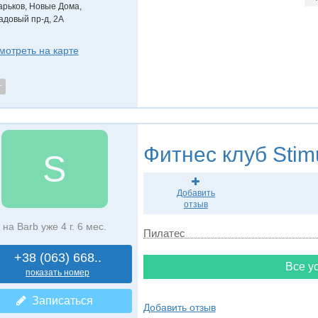
арьков, Новые Дома
,
адовый пр-д, 2А
мотреть на карте
т
Фитнес клуб
Stim
S
Добавить
отзыв
на Barb уже 4 г. 6 мес.
Пилатес
+38 (063) 668..
Все ус
показать номер
Записаться
Добавить отзыв