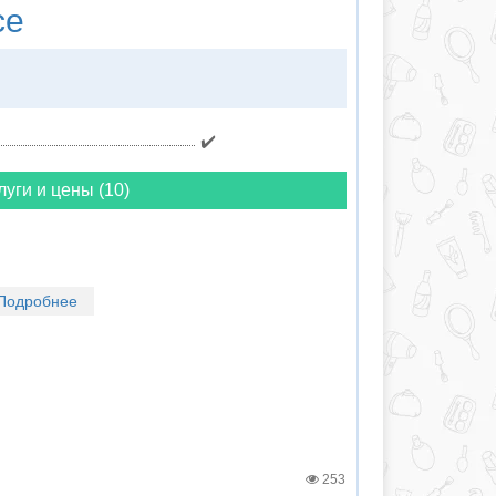
ce
✔️
луги и цены (10)
Подробнее
253