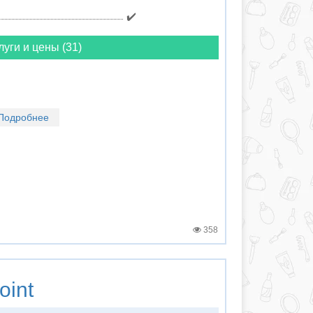
✔️
луги и цены (31)
Подробнее
358
oint