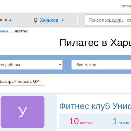
Русск
ровья
Харьков
ровка
→
Пилатес
Пилатес в Хар
ыстрый поиск с GPT
Фитнес клуб
Уни
У
10
1
баллов
отзыв