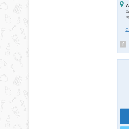
А
Х
п
С