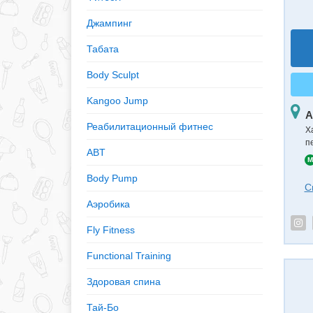
Джампинг
Табата
Body Sculpt
Kangoo Jump
А
Реабилитационный фитнес
Х
п
ABT
M
Body Pump
С
Аэробика
Fly Fitness
Functional Training
Здоровая спина
Тай-Бо