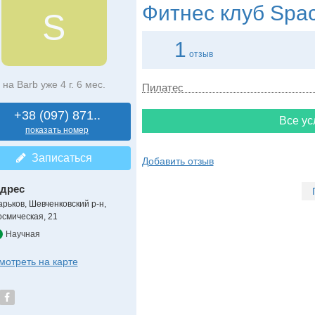
Фитнес клуб
Spa
S
1
отзыв
на Barb уже 4 г. 6 мес.
Пилатес
+38 (097) 871..
Все ус
показать номер
Записаться
Добавить отзыв
дрес
арьков, Шевченковский р-н
,
осмическая, 21
Научная
мотреть на карте