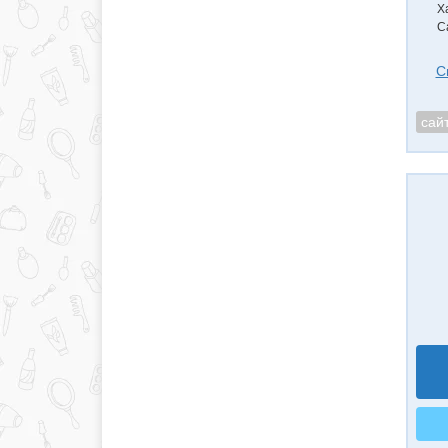
Х
С
С
сай