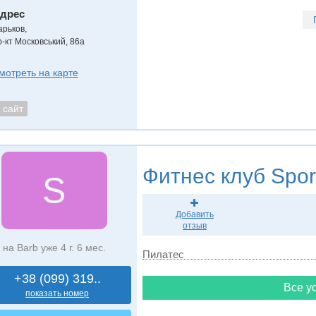
дрес
арьков
,
р-кт Московський, 86а
мотреть на карте
сайт
Фитнес клуб
Spor
S
Добавить
отзыв
на Barb уже 4 г. 6 мес.
Пилатес
+38 (099) 319..
Все ус
показать номер