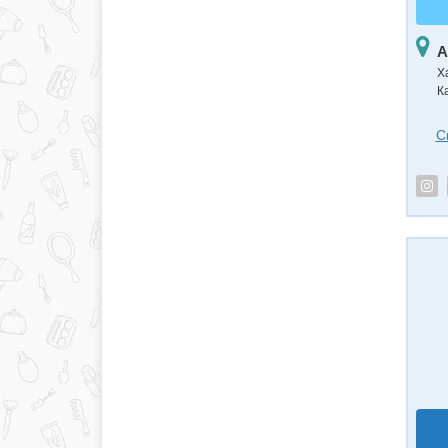
А
Х
К
С