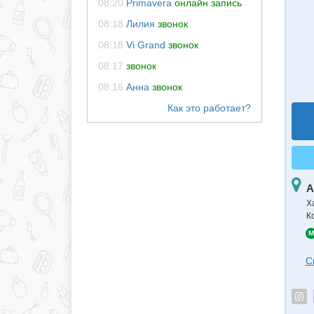
08:20
Primavera
онлайн запись
08:18
Лилия
звонок
08:18
Vi Grand
звонок
08:17
звонок
08:16
Анна
звонок
А
Х
К
M
С