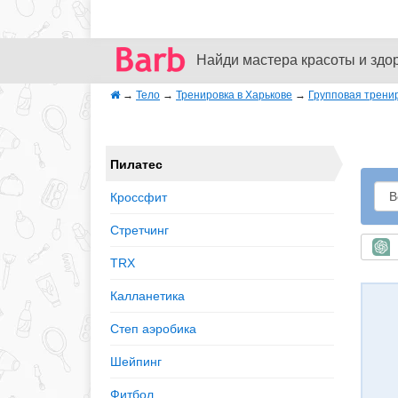
Найди мастера красоты и здо
→
Тело
→
Тренировка в Харькове
→
Групповая трени
Пилатес
Кроссфит
Стретчинг
Б
TRX
Калланетика
Степ аэробика
Шейпинг
Фитбол