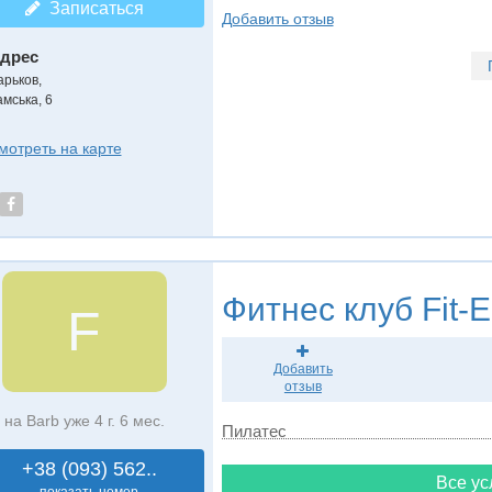
Записаться
Добавить отзыв
дрес
арьков
,
амська, 6
мотреть на карте
Фитнес клуб
Fit-E
F
Добавить
отзыв
на Barb уже 4 г. 6 мес.
Пилатес
+38 (093) 562..
Все ус