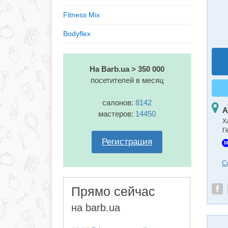
Fitness Mix
Bodyflex
На Barb.ua > 350 000
посетителей в месяц
салонов:
8142
А
мастеров:
14450
Х
Г
Регистрация
M
С
Прямо сейчас
на barb.ua