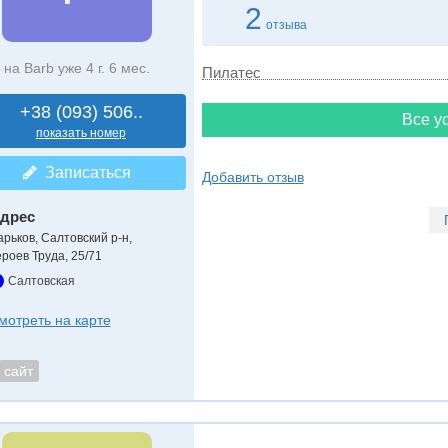
2
отзыва
на Barb уже 4 г. 6 мес.
Пилатес
+38 (093) 506..
Все ус
показать номер
Записаться
Добавить отзыв
дрес
арьков, Салтовский р-н
,
ероев Труда, 25/71
Салтовская
мотреть на карте
сайт