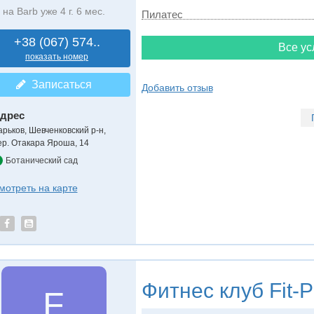
на Barb уже 4 г. 6 мес.
Пилатес
+38 (067) 574..
Все ус
показать номер
Записаться
Добавить отзыв
дрес
арьков, Шевченковский р-н
,
ер. Отакара Яроша, 14
Ботанический сад
мотреть на карте
Фитнес клуб
Fit-P
F