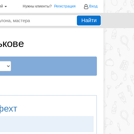
ий
Нужны клиенты?
Регистрация
Вход
Найти
ькове
фехт