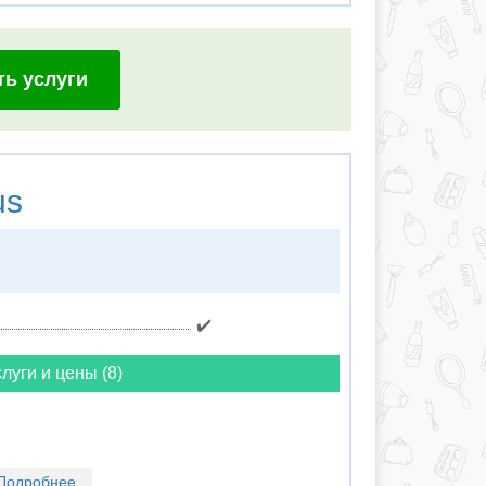
ть услуги
us
✔️
луги и цены (8)
Подробнее