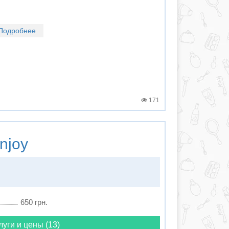
Подробнее
171
njoy
650 грн.
луги и цены (13)