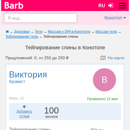
RU
Конотоп
→
Здоровье
→
Тело
→
Массаж и SPA в Конотопе
→
Массаж тела
→
Тейпирование тела
→
Тейпирование спины
Тейпирование спины в Конотопе
Предложений: 0, от 250 до 250 ₴
На карте
Виктория
В
бровист
Мира, 10
Проверено
22 мая
100
Добавить
отзыв
звонков
Тейпирование спины