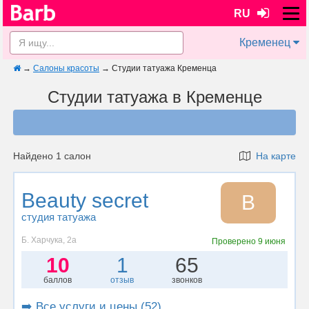
RU
Кременец
→
Салоны красоты
→
Студии татуажа Кременца
Студии татуажа в Кременце
Найдено 1 салон
На карте
Beauty secret
B
студия татуажа
Б. Харчука, 2а
Проверено
9 июня
10
1
65
баллов
отзыв
звонков
➡️ Все услуги и цены (52)