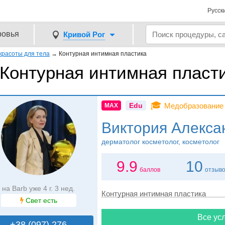
Русск
ровья
Кривой Рог
красоты для тела
→
Контурная интимная пластика
Контурная интимная пласти
🎓
Edu
Медобразование
MAX
Виктория Алекса
дерматолог косметолог, косметолог
9.9
10
баллов
отзыв
на Barb уже 4 г. 3 нед.
Контурная интимная пластика
Свет есть
Все усл
+38 (097) 276..