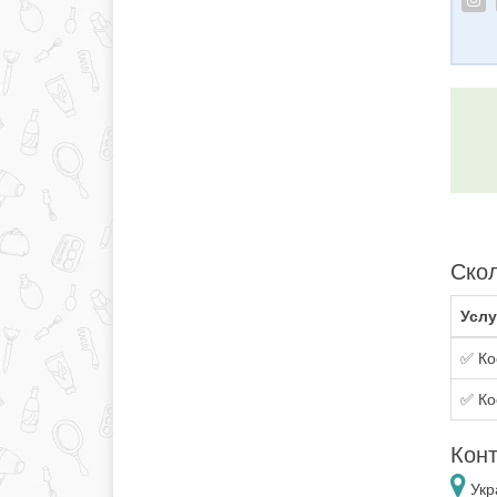
Скол
Услу
✅ Ко
✅ Ко
Конт
Укр