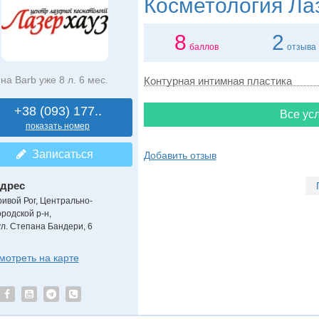
Косметология
Лаз
8
2
баллов
отзыва
на Barb уже 8 л. 6 мес.
Контурная интимная пластика
+38 (093) 177..
Все усл
показать номер
Записаться
Добавить отзыв
дрес
ривой Рог, Центрально-
ородской р-н
,
ул. Степана Бандери, 6
мотреть на карте