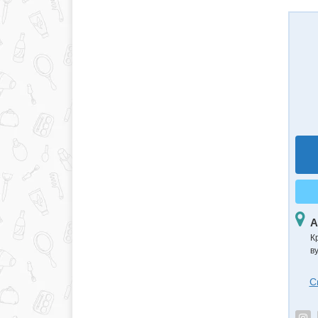
А
К
в
С