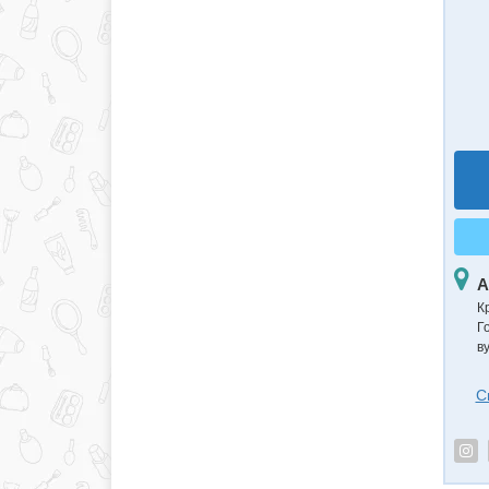
А
К
Г
в
С