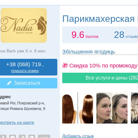
Парикмахерская
9.6
28
баллов
отзыв
на Barb уже 6 л. 8 мес.
Збільшення ягодиць
+38 (068) 719..
🎁 Cкидка 10% по промокоду
показать номер
Все услуги и цены (282
Записаться
дрес
ривой Рог, Покровский р-н
,
улиця Романа Шухевича, 9
мотреть на карте
Добавить отзыв
сайт