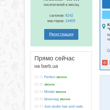
посетителей в месяц
салонов:
8142
мастеров:
14459
К
"
Регистрация
К
п
С
Прямо сейчас
на barb.ua
22:35
Perfect
звонок
22:35
звонок
22:34
Mindal
звонок
22:34
Шоколад
звонок
22:33
Just studio hair and nails