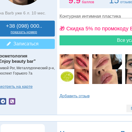
9.9
15
баллов
отзыв
на Barb уже 6 л. 10 мес.
Контурная интимная пластика
+38 (098) 000..
🎁 Cкидка 5% по промокоду 
показать номер
Все ус
Записаться
осметология
Enjoy beauty bar"
ривой Рог, Металлургический р-н,
роспект Горького 7а
мотреть на карте
Добавить отзыв