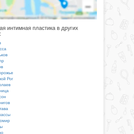
ая интимная пластика в других
:
в
сса
ьков
пр
ов
орожье
вой Рог
олаев
ница
сон
нигов
тава
кассы
омир
ы
но