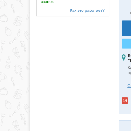
звонок
К
"
К
п
С