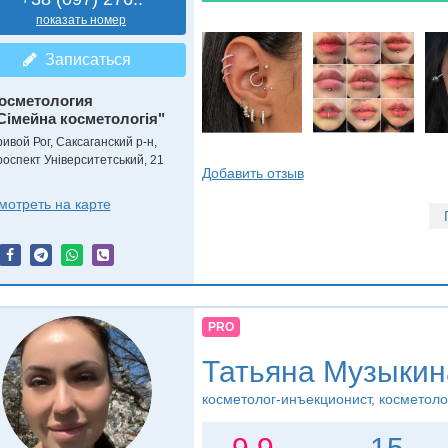
показать номер
Записаться
осметология
Сімейна косметологія"
ривой Рог, Саксаганский р-н,
роспект Університетський, 21
Добавить отзыв
мотреть на карте
PRO
Татьяна Музыкин
косметолог-инъекционист, косметоло