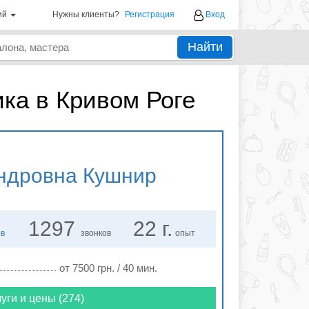
ий
Нужны клиенты?
Регистрация
Вход
Найти
ка в Кривом Роге
ндровна Кушнир
1297
22 г.
ов
звонков
опыт
от 7500 грн. / 40 мин.
уги и цены (274)