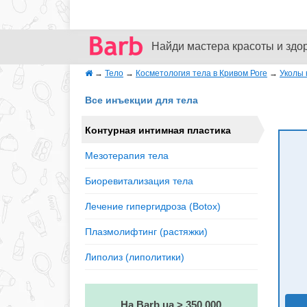
Найди мастера красоты и здо
→
Тело
→
Косметология тела в Кривом Роге
→
Уколы 
Все инъекции для тела
Контурная интимная пластика
Мезотерапия тела
Биоревитализация тела
Лечение гипергидроза (Botox)
Плазмолифтинг (растяжки)
Липолиз (липолитики)
На Barb.ua > 350 000