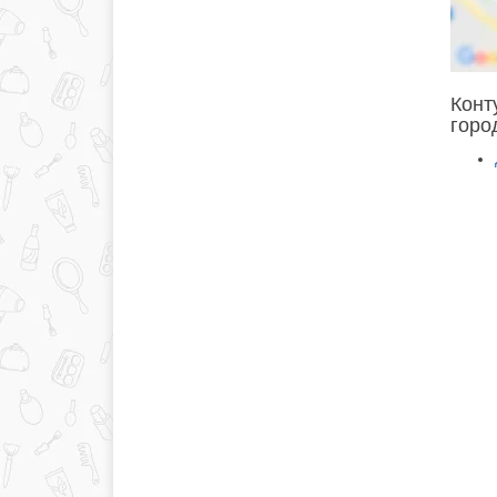
Конт
горо