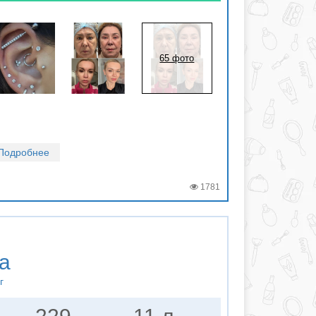
65 фото
Подробнее
1781
а
г