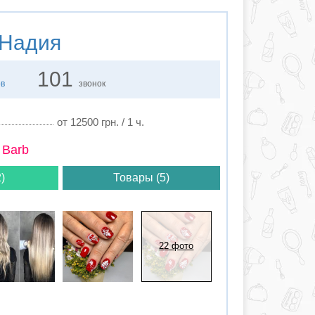
Надия
101
ов
звонок
от 12500 грн. / 1 ч.
 Barb
)
Товары (5)
22 фото