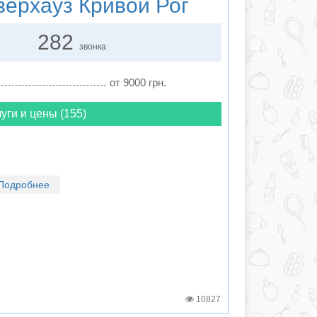
ерхауз Кривой Рог
282
звонка
от 9000 грн.
уги и цены (155)
Подробнее
10827