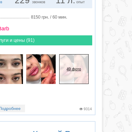
229
11 л.
ов
звонков
опыт
8150 грн. / 60 мин.
Barb
луги и цены (91)
49 фото
Подробнее
9314