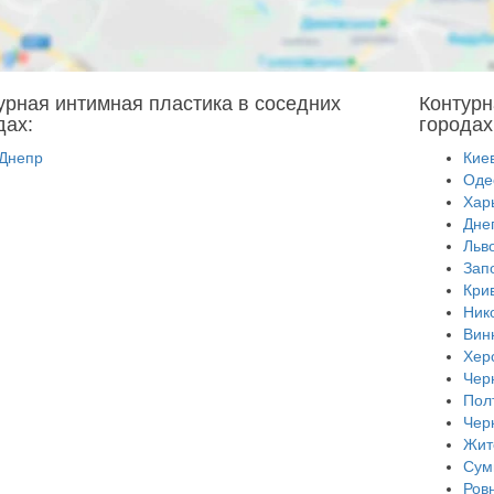
урная интимная пластика в соседних
Контурн
дах:
городах
Днепр
Кие
Оде
Хар
Дне
Льв
Зап
Кри
Ник
Вин
Хер
Чер
Пол
Чер
Жит
Сум
Ров