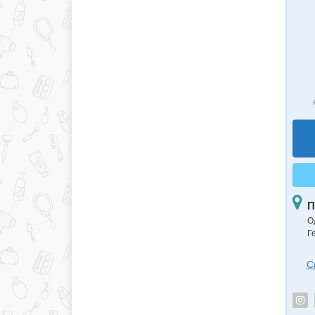
П
О
Г
С