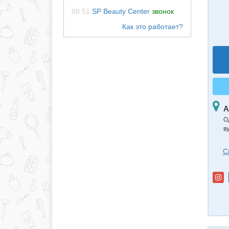
08:51
SP Beauty Center
звонок
А
О
в
С