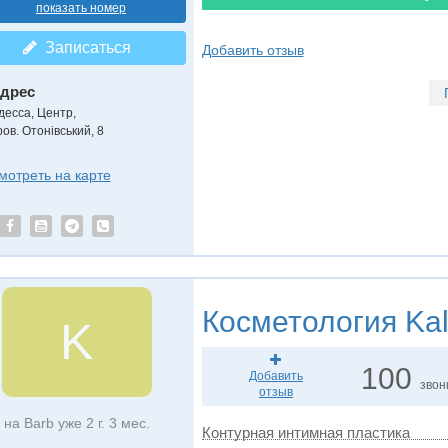
показать номер
Записаться
Добавить отзыв
дрес
десса, Центр
,
ов. Отонівський, 8
мотреть на карте
Косметология
Kal
K
100
Добавить
звон
отзыв
на Barb уже 2 г. 3 мес.
Контурная интимная пластика