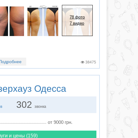
78 фото
7 видео
Подробнее
38475
ерхауз Одесса
302
ов
звонка
от 9000 грн.
уги и цены (159)