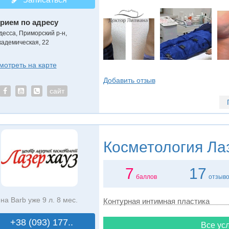
рием по адресу
десса, Приморский р-н,
кадемическая, 22
мотреть на карте
Добавить отзыв
сайт
Косметология
Лаз
7
17
баллов
отзыв
на Barb уже 9 л. 8 мес.
Контурная интимная пластика
+38 (093) 177..
Все усл