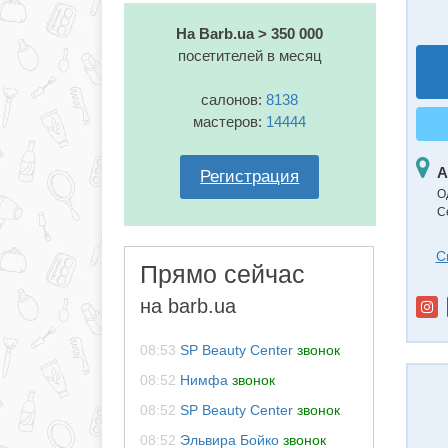
На Barb.ua > 350 000
посетителей в месяц
салонов:
8138
мастеров:
14444
А
Регистрация
О
С
С
Прямо сейчас
на barb.ua
08:53
SP Beauty Center
звонок
08:52
Нимфа
звонок
08:52
SP Beauty Center
звонок
08:52
Эльвира Бойко
звонок