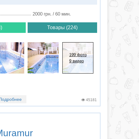
2000 грн. / 60 мин.
)
Товары (224)
199 фото
9 видео
Подробнее
45181
uramur