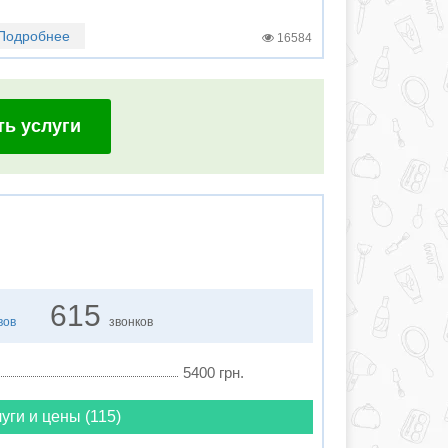
Подробнее
16584
ть услуги
615
вов
звонков
5400 грн.
уги и цены (115)