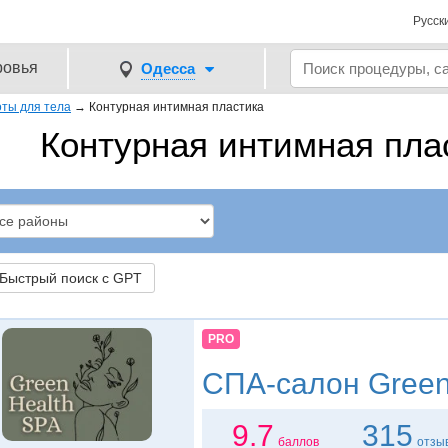
Русск
ровья
Одесса
оты для тела
→
Контурная интимная пластика
Контурная интимная пла
ыстрый поиск с GPT
PRO
СПА-салон
Green
9.7
315
баллов
отзы