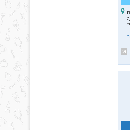
П
О
А
С