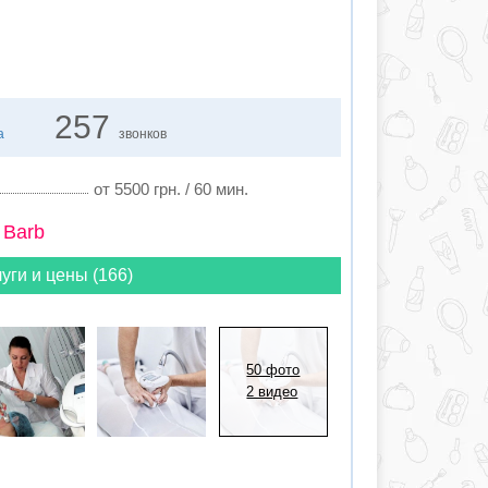
257
а
звонков
от 5500 грн. / 60 мин.
 Barb
уги и цены (166)
50 фото
2 видео