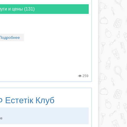
уги и цены (131)
Подробнее
259
Естетік Клуб
ов