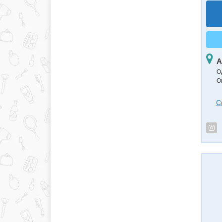
А
О
О
С