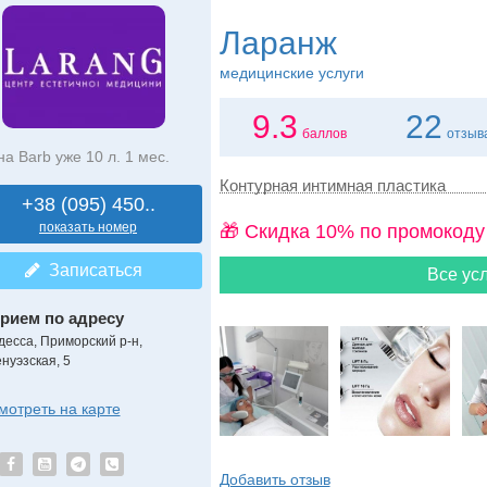
Ларанж
медицинские услуги
9.3
22
баллов
отзыв
на Barb уже 10 л. 1 мес.
Контурная интимная пластика
+38 (095) 450..
показать номер
🎁 Cкидка 10% по промокоду
Записаться
Все усл
рием по адресу
десса, Приморский р-н,
енуэзская, 5
мотреть на карте
Добавить отзыв