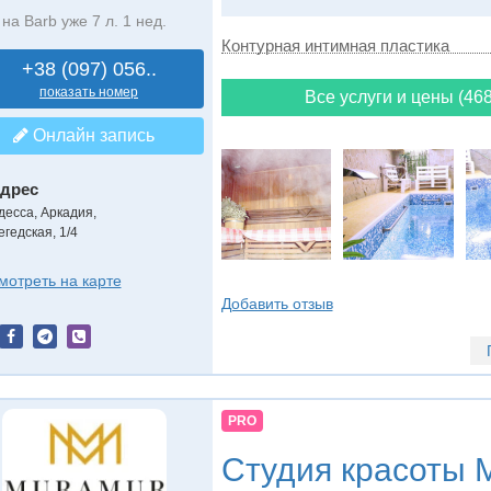
на Barb уже 7 л. 1 нед.
Контурная интимная пластика
+38 (097) 056..
показать номер
Все услуги и цены (468
Онлайн запись
дрес
десса, Аркадия
,
егедская, 1/4
мотреть на карте
Добавить отзыв
PRO
Студия красоты
M