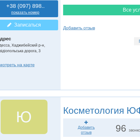
+38 (097) 898..
Все усл
показать номер
Записаться
Добавить отзыв
дрес
десса, Хаджибейский р-н
,
відіопольська дорога, 3
мотреть на карте
Косметология
ЮФ 
Ю
96
Добавить
звонк
отзыв