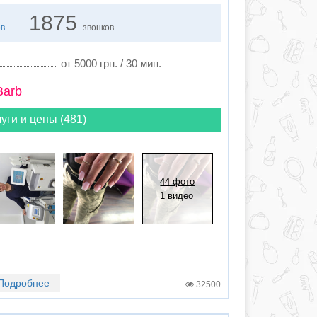
1875
ов
звонков
от 5000 грн. / 30 мин.
Barb
уги и цены (481)
44 фото
1 видео
Подробнее
32500