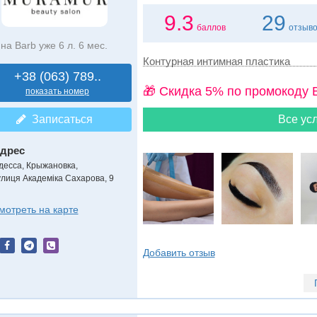
9.3
29
баллов
отзыв
на Barb уже 6 л. 6 мес.
Контурная интимная пластика
+38 (063) 789..
🎁 Cкидка 5% по промокоду 
показать номер
Записаться
Все усл
дрес
десса, Крыжановка
,
улиця Академіка Сахарова, 9
мотреть на карте
Добавить отзыв