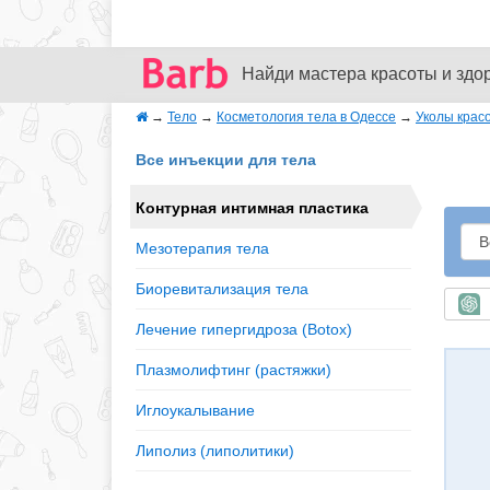
Найди мастера красоты и здо
→
Тело
→
Косметология тела в Одессе
→
Уколы крас
Все инъекции для тела
Контурная интимная пластика
Мезотерапия тела
Биоревитализация тела
Б
Лечение гипергидроза (Botox)
Плазмолифтинг (растяжки)
Иглоукалывание
Липолиз (липолитики)