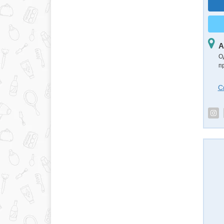
А
О
пр
С