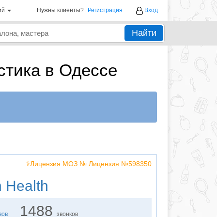
ий
Нужны клиенты?
Регистрация
Вход
Найти
стика в Одессе
⚕️Лицензия МОЗ № Лицензия №598350
 Health
1488
вов
звонков