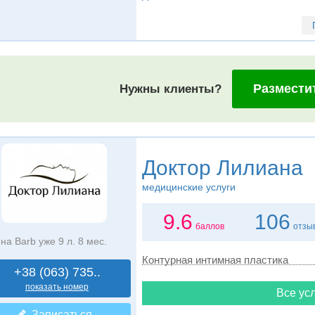
Размести
Нужны клиенты?
Доктор Лилиана
медицинские услуги
9.6
106
баллов
отзы
на Barb уже 9 л. 8 мес.
Контурная интимная пластика
+38 (063) 735..
показать номер
Все усл
Записаться