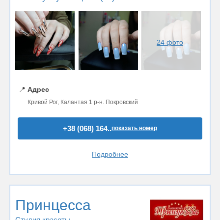
24 фото
📍
Адрес
Кривой Рог, Калантая 1 р-н. Покровский
+38 (068) 164..
показать номер
Подробнее
Принцесса
Студия красоты