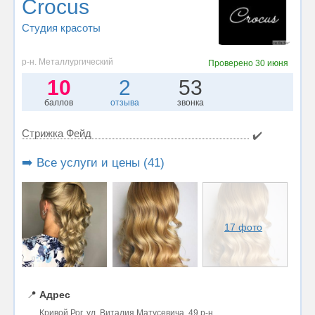
Crocus
Студия красоты
р-н. Металлургический
Проверено
30 июня
10
2
53
баллов
отзыва
звонка
Стрижка Фейд
✔️
➡️ Все услуги и цены (41)
17 фото
📍
Адрес
Кривой Рог, ул. Виталия Матусевича, 49 р-н.