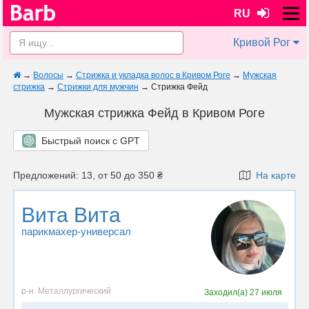
RU
Кривой Рог
→
Волосы
→
Стрижка и укладка волос в Кривом Роге
→
Мужская
стрижка
→
Стрижки для мужчин
→
Стрижка Фейд
Мужская стрижка Фейд в Кривом Роге
Быстрый поиск с GPT
Предложений: 13, от 50 до 350 ₴
На карте
Вита Вита
парикмахер-универсал
р-н. Металлургический
Заходил(а)
27 июля