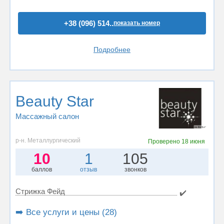
+38 (096) 514..
показать номер
Подробнее
Beauty Star
Массажный салон
р-н. Металлургический
Проверено
18 июня
10
1
105
баллов
отзыв
звонков
Стрижка Фейд
✔️
➡️ Все услуги и цены (28)