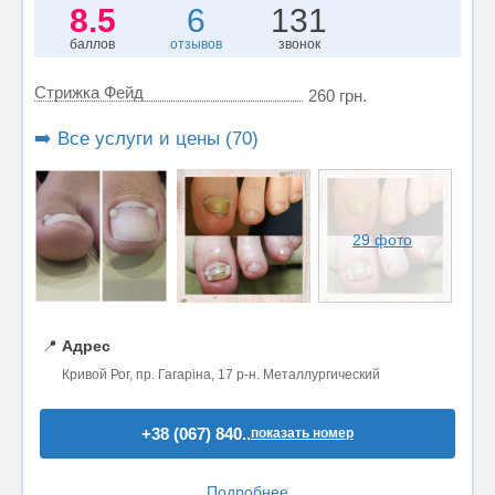
8.5
6
131
баллов
отзывов
звонок
Стрижка Фейд
260 грн.
➡️ Все услуги и цены (70)
29 фото
📍
Адрес
Кривой Рог, пр. Гагаріна, 17 р-н. Металлургический
+38 (067) 840..
показать номер
Подробнее