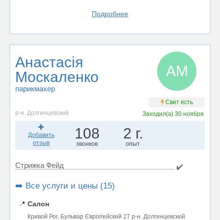
Подробнее
Анастасія
АМ
Москаленко
парикмахер
Свет есть
р-н. Долгинцевский
Заходил(а)
30 ноября
108
2 г.
Добавить
отзыв
звонков
опыт
Стрижка Фейд
✔️
➡️ Все услуги и цены (15)
📍
Салон
Кривой Рог, Бульвар Європейский 27 р-н. Долгинцевский