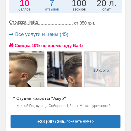
10
7
100
20 л.
баллов
отзывов
звонков
опыт
Стрижка Фейд
от 350 грн.
➡️ Все услуги и цены (45)
🎁 Cкидка 10% по промокоду Barb
10 фото
📍
Студия красоты "Ажур"
Кривой Рог, вулиця Соборності, 8 р-н. Металлургический
+38 (067) 365..
показать номер