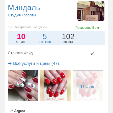
Миндаль
Студия красоты
р-н. Центрально-Городской
Проверено
5 июня
10
5
102
баллов
отзывов
звонка
Стрижка Фейд
✔️
➡️ Все услуги и цены (47)
13 фото
📍
Адрес