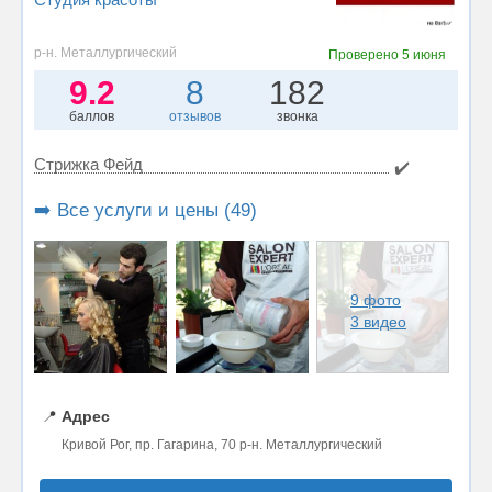
р-н. Металлургический
Проверено
5 июня
9.2
8
182
баллов
отзывов
звонка
Стрижка Фейд
✔️
➡️ Все услуги и цены (49)
9 фото
3 видео
📍
Адрес
Кривой Рог, пр. Гагарина, 70 р-н. Металлургический