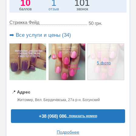
10
1
101
баллов
отзыв
звонок
Стрижка Фейд
50 грн.
➡️ Все услуги и цены (34)
5 фото
📍
Адрес
Житомир, Вел. Бердичівська, 27a р-н. Богунский
+38 (068) 086..
показать номер
Подробнее