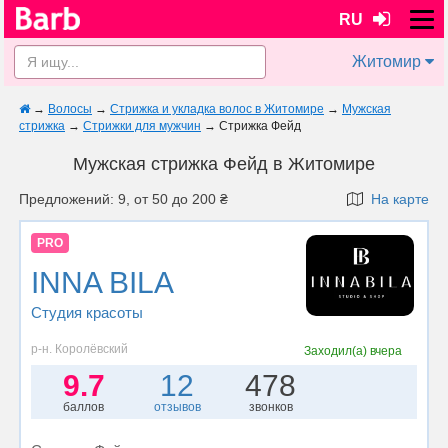
RU
Житомир
→
Волосы
→
Стрижка и укладка волос в Житомире
→
Мужская
стрижка
→
Стрижки для мужчин
→
Стрижка Фейд
Мужская стрижка Фейд в Житомире
Предложений: 9, от 50 до 200 ₴
На карте
PRO
INNA BILA
Студия красоты
р-н. Королёвский
Заходил(а)
вчера
9.7
12
478
баллов
отзывов
звонков