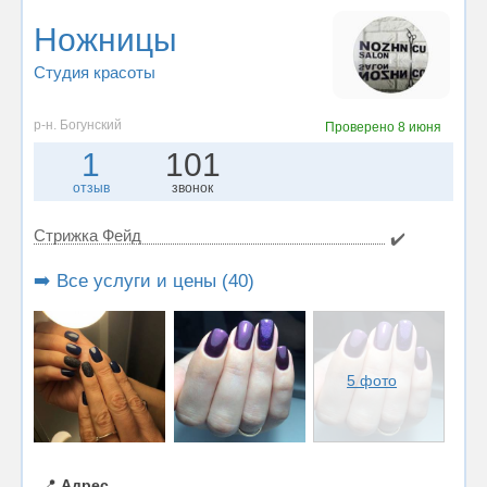
Ножницы
Студия красоты
р-н. Богунский
Проверено
8 июня
1
101
отзыв
звонок
Стрижка Фейд
✔️
➡️ Все услуги и цены (40)
5 фото
📍
Адрес