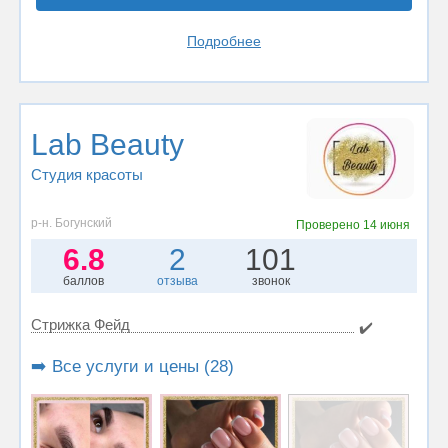
Подробнее
Lab Beauty
Студия красоты
р-н. Богунский
Проверено
14 июня
6.8
2
101
баллов
отзыва
звонок
Стрижка Фейд
✔️
➡️ Все услуги и цены (28)