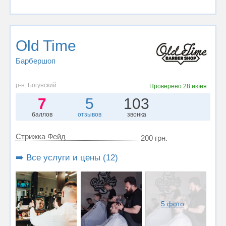
Old Time
Барбершоп
р-н. Богунский
Проверено
28 июня
7
5
103
баллов
отзывов
звонка
Стрижка Фейд
200 грн.
➡️ Все услуги и цены (12)
5 фото