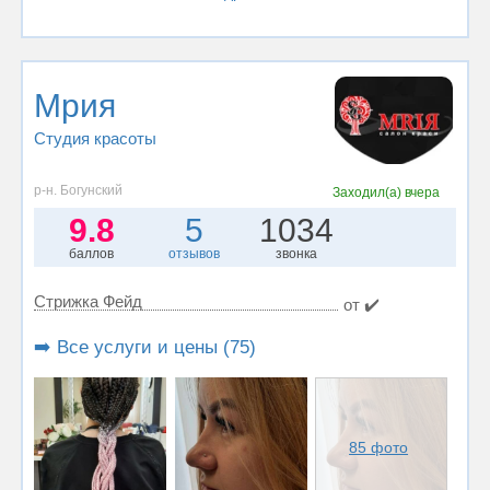
Мрия
Студия красоты
р-н. Богунский
Заходил(а)
вчера
9.8
5
1034
баллов
отзывов
звонка
Стрижка Фейд
от ✔️
➡️ Все услуги и цены (75)
85 фото