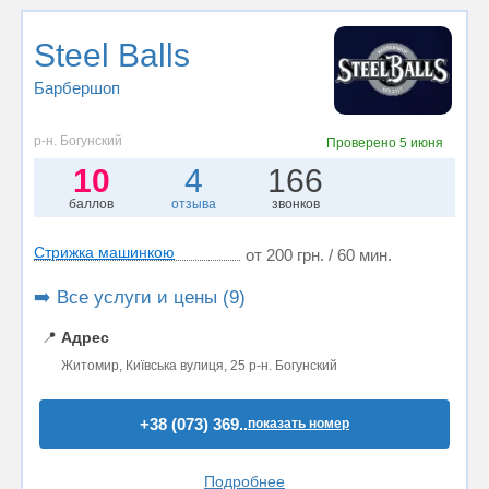
Steel Balls
Барбершоп
р-н. Богунский
Проверено
5 июня
10
4
166
баллов
отзыва
звонков
Стрижка машинкою
от 200 грн. / 60 мин.
➡️ Все услуги и цены (9)
📍
Адрес
Житомир, Київська вулиця, 25 р-н. Богунский
+38 (073) 369..
показать номер
Подробнее