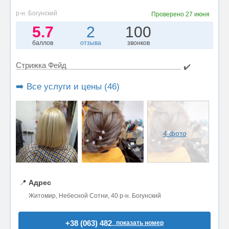
р-н. Богунский
Проверено
27 июня
5.7
2
100
баллов
отзыва
звонков
Стрижка Фейд
✔️
➡️ Все услуги и цены (46)
4 фото
📍
Адрес
Житомир, Небесной Сотни, 40 р-н. Богунский
+38 (063) 482..
показать номер