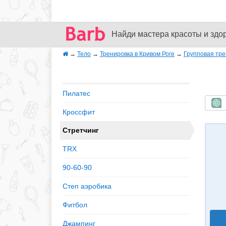
Найди мастера красоты и здо
→
Тело
→
Тренировка в Кривом Роге
→
Групповая тре
Пилатес
Б
Кроссфит
Стретчинг
TRX
90-60-90
Степ аэробика
Фитбол
Джампинг