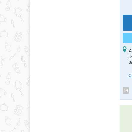
А
К
З
С