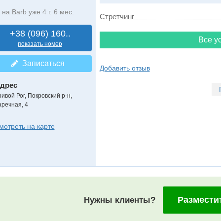
на Barb уже 4 г. 6 мес.
Стретчинг
+38 (096) 160..
Все ус
показать номер
Записаться
Добавить отзыв
дрес
ривой Рог, Покровский р-н
,
аречная, 4
мотреть на карте
Размести
Нужны клиенты?