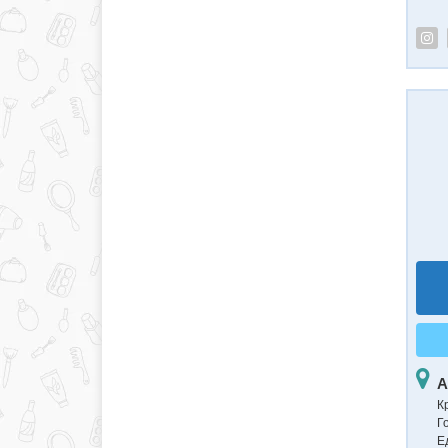
А
К
Г
Е