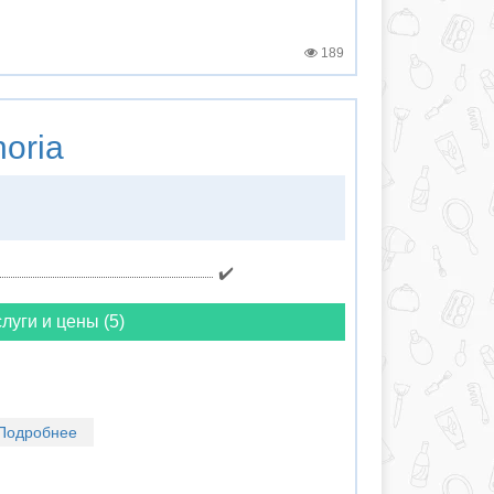
189
oria
✔️
луги и цены (5)
Подробнее