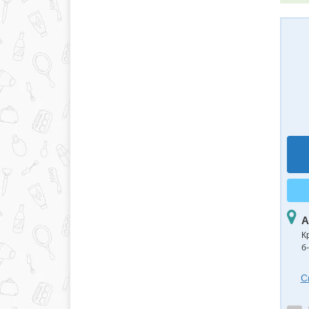
А
К
б
С