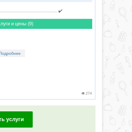
✔️
луги и цены (9)
Подробнее
274
ть услуги