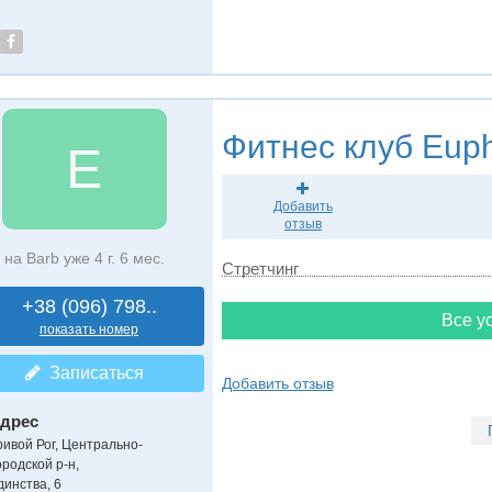
Фитнес клуб
Euph
E
Добавить
отзыв
на Barb уже 4 г. 6 мес.
Стретчинг
+38 (096) 798..
Все ус
показать номер
Записаться
Добавить отзыв
дрес
ривой Рог, Центрально-
ородской р-н
,
динства, 6