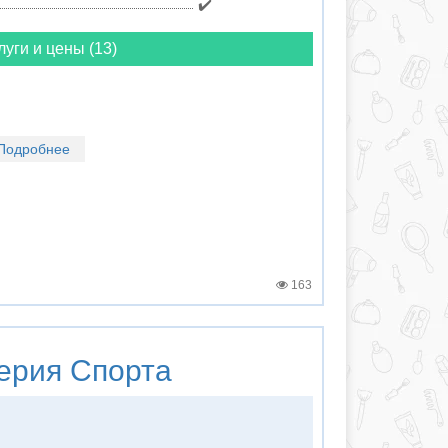
✔️
луги и цены (13)
Подробнее
163
рия Спорта