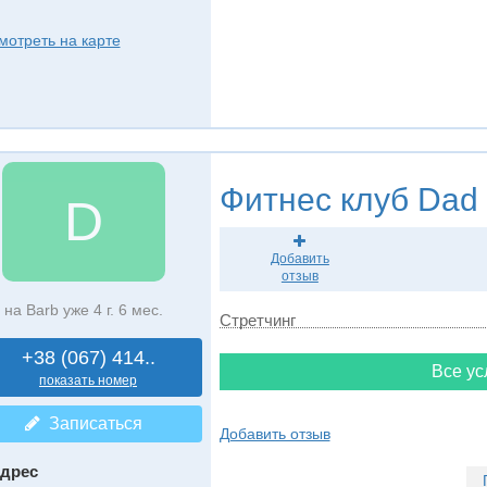
мотреть на карте
Фитнес клуб
Dad
D
Добавить
отзыв
на Barb уже 4 г. 6 мес.
Стретчинг
+38 (067) 414..
Все ус
показать номер
Записаться
Добавить отзыв
дрес