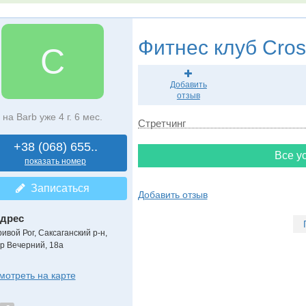
Фитнес клуб
Cro
C
Добавить
отзыв
на Barb уже 4 г. 6 мес.
Стретчинг
+38 (068) 655..
Все ус
показать номер
Записаться
Добавить отзыв
дрес
ривой Рог, Саксаганский р-н
,
-р Вечерний, 18а
мотреть на карте