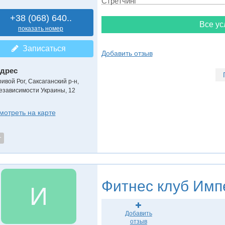
Стретчинг
+38 (068) 640..
Все ус
показать номер
Записаться
Добавить отзыв
дрес
ривой Рог, Саксаганский р-н
,
езависимости Украины, 12
мотреть на карте
т
Фитнес клуб
Импе
И
Добавить
отзыв