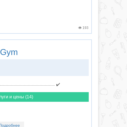
193
 Gym
✔️
луги и цены (14)
Подробнее