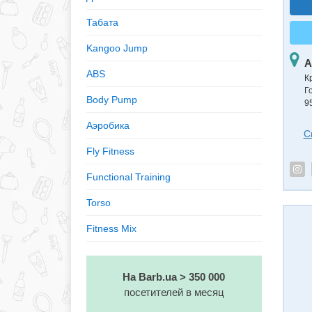
Табата
Kangoo Jump
А
ABS
К
Г
Body Pump
9
Аэробика
С
Fly Fitness
Functional Training
Torso
Fitness Mix
На Barb.ua > 350 000
посетителей в месяц