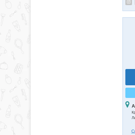
А
К
Л
С