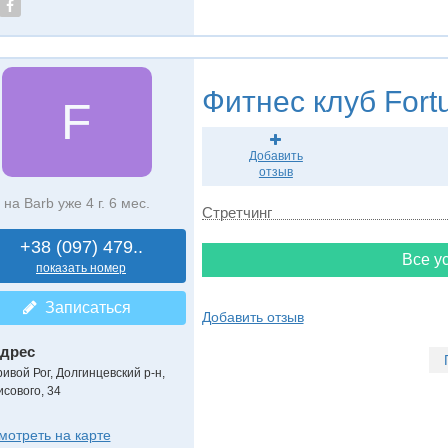
Фитнес клуб
Fort
F
Добавить
отзыв
на Barb уже 4 г. 6 мес.
Стретчинг
+38 (097) 479..
Все ус
показать номер
Записаться
Добавить отзыв
дрес
ривой Рог, Долгинцевский р-н
,
исового, 34
мотреть на карте