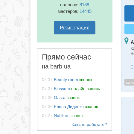
салонов:
8138
мастеров:
14445
Регистрация
А
К
Н
Прямо сейчас
на barb.ua
С
07:37
Beauty room
звонок
сай
07:37
Blossom
онлайн запись
07:36
Ольга
звонок
07:36
Елена Диденко
звонок
07:27
Nofilters
звонок