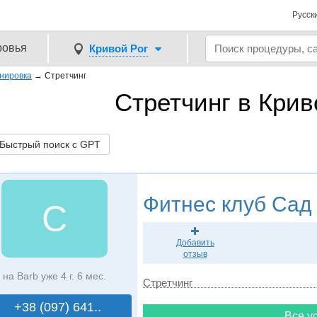
Русск
ровья
Кривой Рог
нировка
→
Стретчинг
Стретчинг в Крив
ыстрый поиск с GPT
Фитнес клуб
Сад
С
Добавить
отзыв
на Barb уже 4 г. 6 мес.
Стретчинг
+38 (097) 641..
Все ус