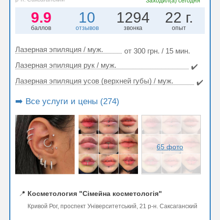
Заходил(а)
сегодня
9.9
10
1294
22 г.
баллов
отзывов
звонка
опыт
Лазерная эпиляция / муж.
от 300 грн. / 15 мин.
Лазерная эпиляция рук / муж.
✔️
Лазерная эпиляция усов (верхней губы) / муж.
✔️
➡️ Все услуги и цены (274)
65 фото
📍
Косметология "Сімейна косметологія"
Кривой Рог, проспект Університетський, 21 р-н. Саксаганский