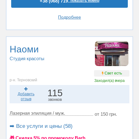
+38 (068) 719..
показать номер
Подробнее
Наоми
Студия красоты
Свет есть
р-н. Терновский
Заходил(а)
вчера
115
Добавить
отзыв
звонков
Лазерная эпиляция / муж.
от 150 грн.
➡️ Все услуги и цены (58)
🎁 Cкидка 5% по промокоду Barb