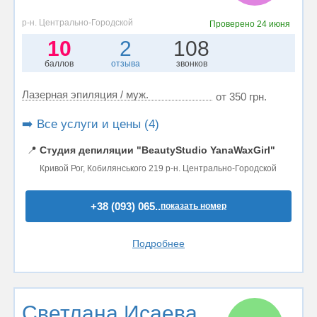
р-н. Центрально-Городской
Проверено
24 июня
10
2
108
баллов
отзыва
звонков
Лазерная эпиляция / муж.
от 350 грн.
➡️ Все услуги и цены (4)
📍
Студия депиляции "BeautyStudio YanaWaxGirl"
Кривой Рог, Кобилянського 219 р-н. Центрально-Городской
+38 (093) 065..
показать номер
Подробнее
Светлана Исаева