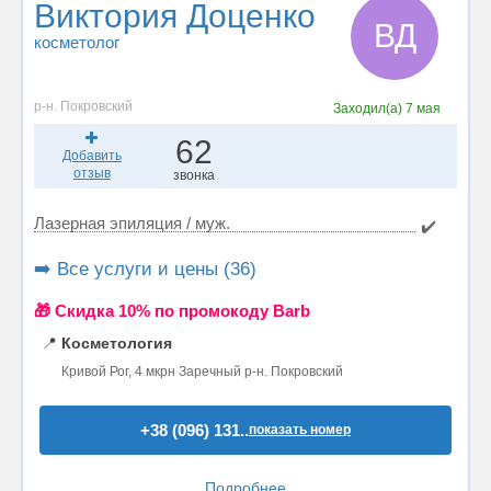
Виктория Доценко
ВД
косметолог
р-н. Покровский
Заходил(а)
7 мая
62
Добавить
отзыв
звонка
Лазерная эпиляция / муж.
✔️
➡️ Все услуги и цены (36)
🎁 Cкидка 10% по промокоду Barb
📍
Косметология
Кривой Рог, 4 мкрн Заречный р-н. Покровский
+38 (096) 131..
показать номер
Подробнее