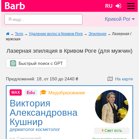
RU
Кривой Рог
→
Тело
→
Удаление волос в Кривом Роге
→
Эпиляция
→
Лазерная /
мужская
Лазерная эпиляция в Кривом Роге (для мужчин)
Быстрый поиск с GPT
Предложений: 18, от 150 до 2440 ₴
На карте
🎓
Edu
Медобразование
MAX
Виктория
Александровна
Кушнир
дерматолог косметолог
Свет есть
р-н. Саксаганский