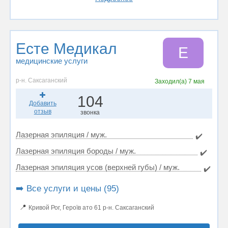
Есте Медикал
Е
медицинские услуги
р-н. Саксаганский
Заходил(а)
7 мая
104
Добавить
отзыв
звонка
Лазерная эпиляция / муж.
✔️
Лазерная эпиляция бороды / муж.
✔️
Лазерная эпиляция усов (верхней губы) / муж.
✔️
➡️ Все услуги и цены (95)
📍
Кривой Рог, Героїв ато 61 р-н. Саксаганский