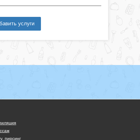
бавить услуги
пиляция
ссаж
у, пирсинг