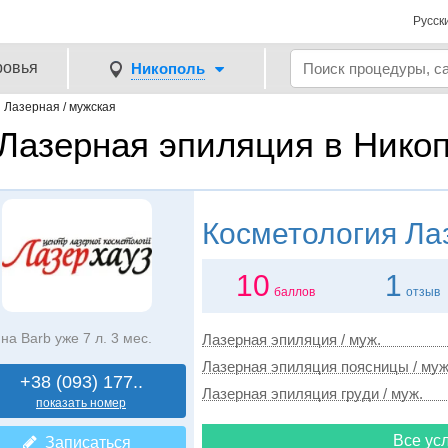
Русск
ровья
Никополь
→
Лазерная / мужская
Лазерная эпиляция в Никоп
Косметология
Лаз
10
1
баллов
отзыв
на Barb уже 7 л. 3 мес.
Лазерная эпиляция / муж.
Лазерная эпиляция поясницы / муж
+38 (093) 177..
Лазерная эпиляция груди / муж.
показать номер
Все усл
Записаться