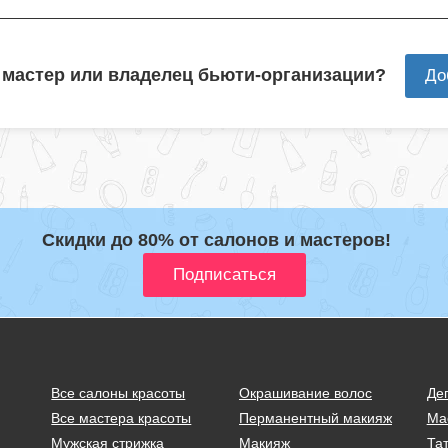
 мастер или владелец бьюти-организации?
До
Скидки до 80% от салонов и мастеров!
Все салоны красоты
Окрашивание волос
Де
Все мастера красоты
Перманентный макияж
Ма
Мужская стрижка
Макияж
Тат