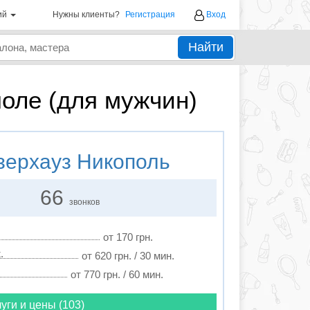
ий
Нужны клиенты?
Регистрация
Вход
Найти
оле (для мужчин)
ерхауз Никополь
66
звонков
от 170 грн.
.
от 620 грн. / 30 мин.
от 770 грн. / 60 мин.
уги и цены (103)