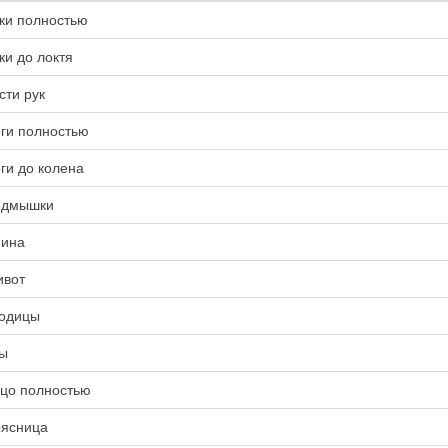
ки полностью
ки до локтя
сти рук
ги полностью
ги до колена
одмышки
ина
вот
одицы
ы
цо полностью
ясница