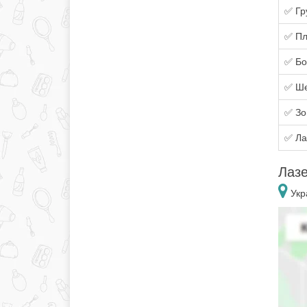
✅ Гр
✅ Пл
✅ Бо
✅ Ш
✅ Зо
✅ Ла
Лазе
Укр