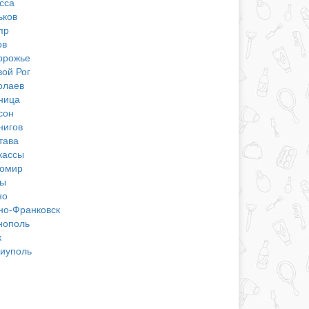
сса
ьков
пр
ов
орожье
вой Рог
олаев
ница
сон
нигов
тава
кассы
омир
ы
но
но-Франковск
нополь
к
иуполь