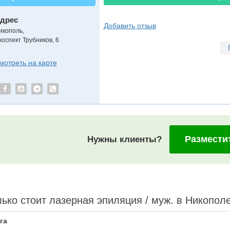
дрес
Добавить отзыв
икополь
,
роспект Трубников, 6
мотреть на карте
Размести
Нужны клиенты?
ько стоит лазерная эпиляция / муж. в Никопол
га