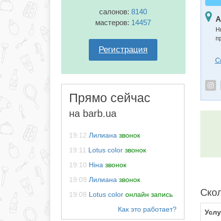
салонов:
8140
А
мастеров:
14457
Н
п
Регистрация
С
Прямо сейчас
на barb.ua
19:12
Лилиана
звонок
19:11
Lotus color
звонок
19:10
Ніна
звонок
19:09
Лилиана
звонок
Скол
19:08
Lotus color
онлайн запись
Услу