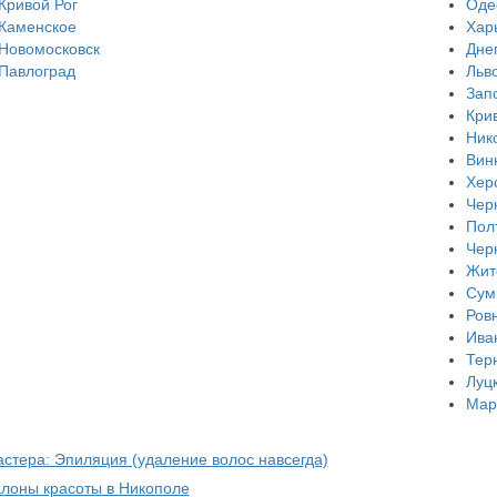
Кривой Рог
Оде
Каменское
Хар
Новомосковск
Дне
Павлоград
Льв
Зап
Кри
Ник
Вин
Хер
Чер
Пол
Чер
Жит
Сум
Ров
Ива
Тер
Луц
Мар
астера: Эпиляция (удаление волос навсегда)
алоны красоты в Никополе