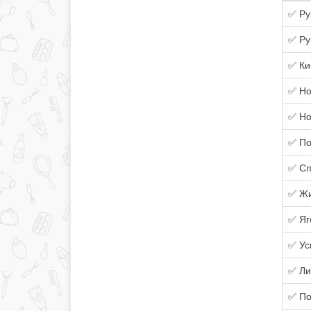
✅ Ру
✅ Ру
✅ Ки
✅ Но
✅ Но
✅ П
✅ Сп
✅ Жи
✅ Яг
✅ Ус
✅ Ли
✅ По