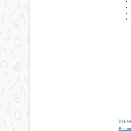
Все м
Все с