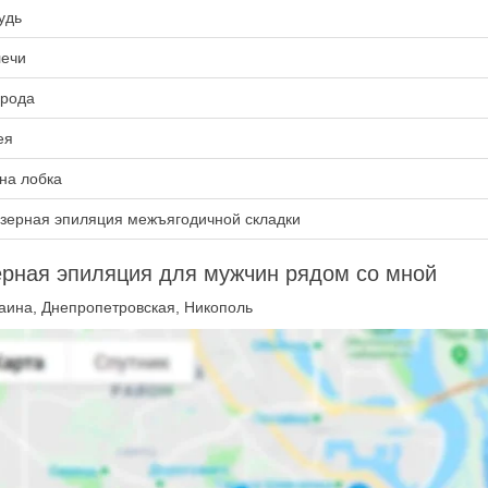
удь
ечи
рода
ея
на лобка
зерная эпиляция межъягодичной складки
рная эпиляция для мужчин рядом со мной
аина, Днепропетровская, Никополь