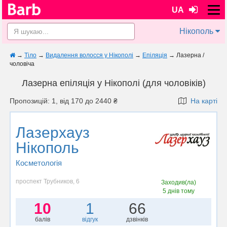
UA
Нікополь
→
Тіло
→
Видалення волосся у Нікополі
→
Епіляція
→
Лазерна /
чоловіча
Лазерна епіляція у Нікополі (для чоловіків)
Пропозицій: 1, від 170 до 2440 ₴
На карті
Лазерхауз
Нікополь
Косметологія
проспект Трубников, 6
Заходив(ла)
5 днів тому
10
1
66
балів
відгук
дзвінків