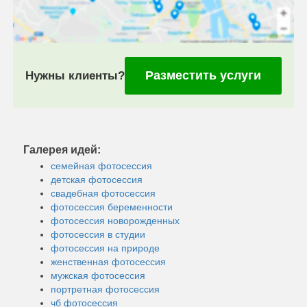
Разместить услуги
Нужны клиенты?
Галерея идей:
семейная фотосессия
детская фотосессия
свадебная фотосессия
фотосессия беременности
фотосессия новорожденных
фотосессия в студии
фотосессия на природе
женственная фотосессия
мужская фотосессия
портретная фотосессия
чб фотосессия