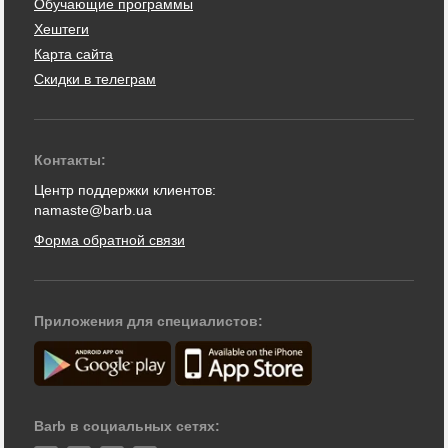
Обучающие программы
Хештеги
Карта сайта
Скидки в телеграм
Контакты:
Центр поддержки клиентов:
namaste@barb.ua
Форма обратной связи
Приложения для специалистов:
Barb в социальных сетях: