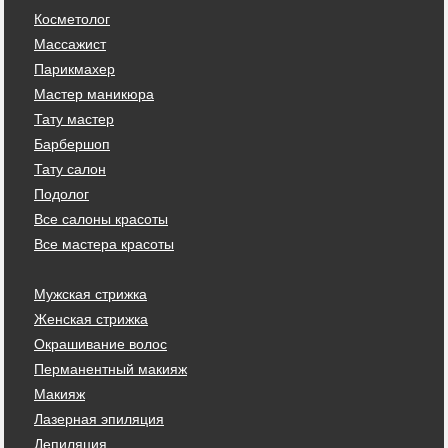
Косметолог
Массажист
Парикмахер
Мастер маникюра
Тату мастер
Барбершоп
Тату салон
Подолог
Все салоны красоты
Все мастера красоты
Мужская стрижка
Женская стрижка
Окрашивание волос
Перманентный макияж
Макияж
Лазерная эпиляция
Депиляция