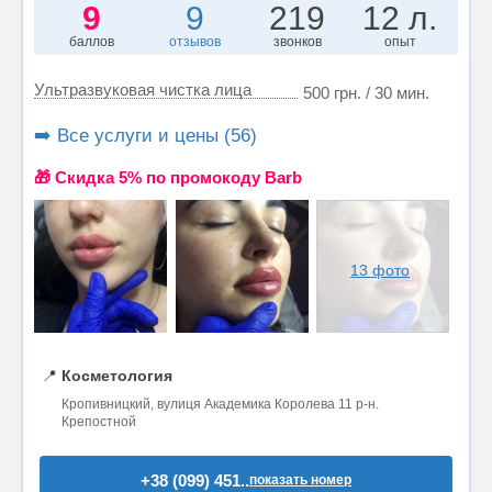
9
9
219
12 л.
баллов
отзывов
звонков
опыт
Ультразвуковая чистка лица
500 грн. / 30 мин.
➡️ Все услуги и цены (56)
🎁 Cкидка 5% по промокоду Barb
13 фото
📍
Косметология
Кропивницкий, вулиця Академика Королева 11 р-н.
Крепостной
+38 (099) 451..
показать номер