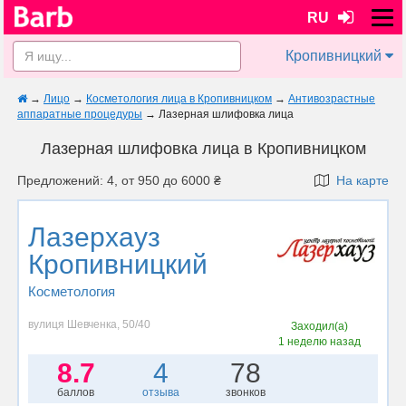
RU
Кропивницкий
→
Лицо
→
Косметология лица в Кропивницком
→
Антивозрастные
аппаратные процедуры
→
Лазерная шлифовка лица
Лазерная шлифовка лица в Кропивницком
Предложений: 4, от 950 до 6000 ₴
На карте
Лазерхауз
Кропивницкий
Косметология
вулиця Шевченка, 50/40
Заходил(а)
1 неделю назад
8.7
4
78
баллов
отзыва
звонков