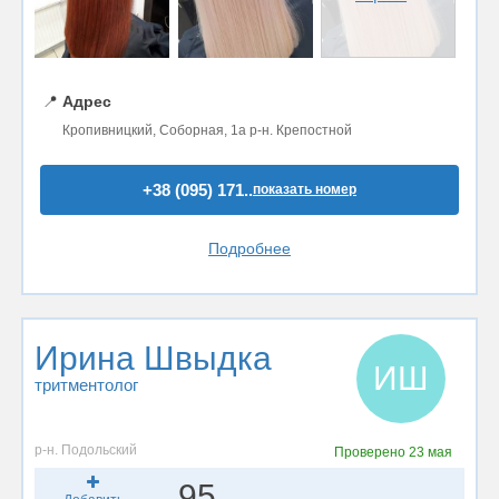
📍
Адрес
Кропивницкий, Соборная, 1а р-н. Крепостной
+38 (095) 171..
показать номер
Подробнее
Ирина Швыдка
ИШ
тритментолог
р-н. Подольский
Проверено
23 мая
95