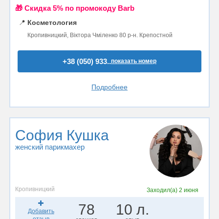
🎁 Cкидка 5% по промокоду Barb
📍
Косметология
Кропивницкий, Віктора Чміленко 80 р-н. Крепостной
+38 (050) 933..
показать номер
Подробнее
София Кушка
женский парикмахер
Кропивницкий
Заходил(а)
2 июня
78
10 л.
Добавить
отзыв