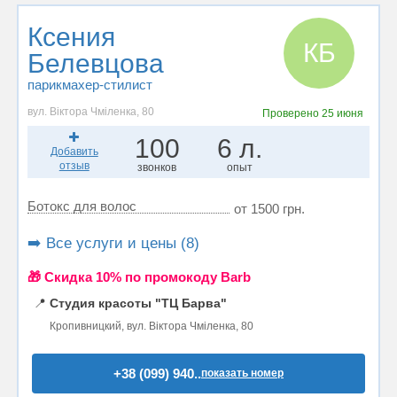
Ксения
КБ
Белевцова
парикмахер-стилист
вул. Віктора Чміленка, 80
Проверено
25 июня
100
6 л.
Добавить
отзыв
звонков
опыт
Ботокс для волос
от 1500 грн.
➡️ Все услуги и цены (8)
🎁 Cкидка 10% по промокоду Barb
📍
Студия красоты "ТЦ Барва"
Кропивницкий, вул. Віктора Чміленка, 80
+38 (099) 940..
показать номер