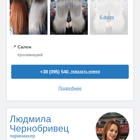
6 фото
📍
Салон
Кропивницкий
+38 (095) 540..
показать номер
Подробнее
Людмила
Чернобривец
парикмахер