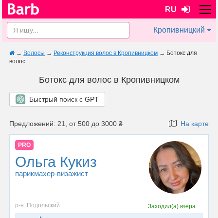
RU
Кропивницкий
→
Волосы
→
Реконструкция волос в Кропивницком
→
Ботокс для
волос
Ботокс для волос в Кропивницком
Быстрый поиск с GPT
Предложений: 21, от 500 до 3000 ₴
На карте
PRO
Ольга Кукиз
парикмахер-визажист
р-н. Подольский
Заходил(а)
вчера