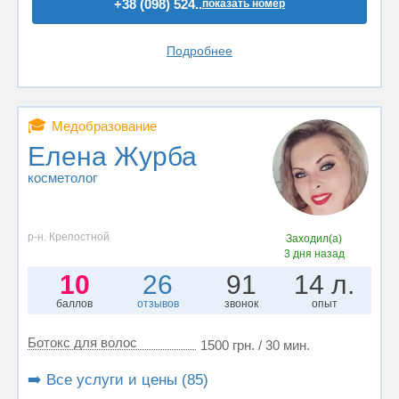
+38 (098) 524..
показать номер
Подробнее
🎓
Медобразование
Елена Журба
косметолог
р-н. Крепостной
Заходил(а)
3 дня назад
10
26
91
14 л.
баллов
отзывов
звонок
опыт
Ботокс для волос
1500 грн. / 30 мин.
➡️ Все услуги и цены (85)